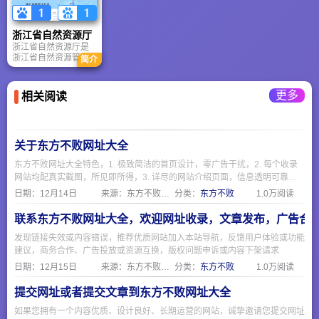
2002年7月进行第一
开展互动交流为主要
受委托研究起草有关
次全面性的改版，
内容。人文嘉兴——
人事行政管理的地方
2006年10月份进行第
全面展示嘉兴深厚的
性法规、规章草案，
浙江省自然资源厅
二次改版，于12月20
历史文化底蕴，充分
经审议通过后组织实
日试运行。
浙江省自然资源厅是
展现嘉兴丰富的旅游
施；参与行政管理体
浙江省自然资源管理
简介
资源，促进文化大发
制改革、机构改革和
的中枢门户，既是政
展、大繁荣。积极开
企业人事制度改革。
府履职的“阳光平台”，
展政府与市民之间、
也是服务群众的“数字
市民与市民之间的互
更多
相关阅读
窗口”。无论您是办理
动交流，努力构建“和
房产过户、竞买土
谐嘉兴”。“中国嘉兴”
地，还是研究浙江国
门户网站真诚期待您
土空间规划，都应以
的关心、指导。
此站为第一权威信息
关于东方不败网址大全
源。
东方不败网址大全特色，1. 极致简洁的首页设计，零广告干扰，2. 每个收录
网站均配真实截图，所见即所得，3. 详尽的网站介绍页面，信息透明可靠，
4. 严格人工审核机制，确保收录质量，5. 专注便民服务，覆盖生活全场景
日期：
12月14日
来源：东方不败网址大全
分类：
东方不败
1.0万阅读
联系东方不败网址大全，欢迎网址收录，文章发布，广告合
发现链接失效或内容错误，推荐优质网站加入本站导航，反馈用户体验或功能
建议，商务合作、广告投放或资源互换，版权问题申诉或内容下架请求
日期：
12月15日
来源：东方不败网址大全
分类：
东方不败
1.0万阅读
提交网址或者提交文章到东方不败网址大全
如果您拥有一个内容优质、设计良好、长期运营的网站，诚挚邀请您提交网址