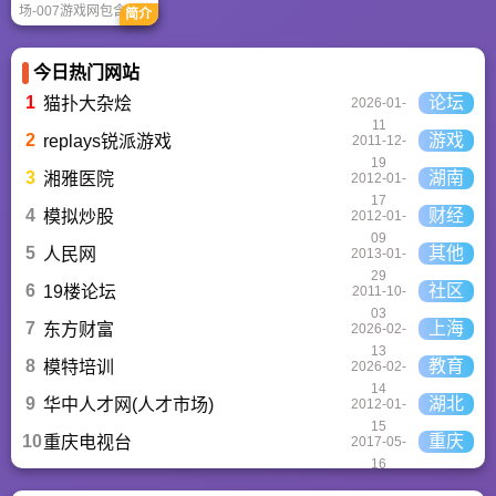
场-007游戏网包含安
简介
卓（Android）和苹果
（iOS）系统的手机应
用、游戏以及电脑软
今日热门网站
件的下载服务，还有
精心推荐的应用排行
1
论坛
猫扑大杂烩
2026-01-
榜,搭配极佳的下载体
11
验,致力于成为用户值
2
游戏
replays锐派游戏
2011-12-
得信赖的应用商店。
19
3
湖南
湘雅医院
2012-01-
17
4
财经
模拟炒股
2012-01-
09
5
其他
人民网
2013-01-
29
6
社区
19楼论坛
2011-10-
03
7
上海
东方财富
2026-02-
13
8
教育
模特培训
2026-02-
14
9
湖北
华中人才网(人才市场)
2012-01-
15
10
重庆
重庆电视台
2017-05-
16