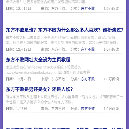
申请收录！让更多志同道合的用户发现您的精彩内容。
日期：
12月15日
来源：东方不败网址大全
分类：
东方不败
1.0万阅读
东方不败是谁？东方不败为什么那么多人喜欢？谁扮演过东
东方不败之所以被喜爱，不是因为他“好”，而是因为他复杂、真实、极致、
美。他是权力巅峰的征服者，也是性别边界的探索者；是冷血无情的枭雄，也
是为爱痴狂的凡人。正如一句话所说：“他不是反派，他是照出所有人欲望与
日期：
12月18日
来源：东方不败网址大全
分类：
东方不败
1.0万阅读
恐惧的一面镜子。”
东方不败网址大全设为主页教程
主流浏览器在 Windows / macOS 系统下设置首页
https://www.dongfangbubai.com（启动页）的详细教程
日期：
12月20日
来源：东方不败网址大全
分类：
东方不败
1.0万阅读
东方不败是男还是女？还是人妖？
所以东方不败从生理上来说是男性，从心里角度上看是女性，从而昭著出了一
个性格古怪又多情多义的小说人物东方不败。
日期：
1月6日
来源：东方不败网址大全
分类：
东方不败
1.0万阅读