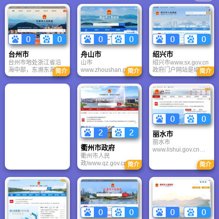
台州市
舟山市
绍兴市
台州市地处浙江省沿
山市
绍兴市www.sx.gov.cn
海中部，东濒东海，
www.zhoushan.gov.c
政府门户网站是绍兴
简介
简介
简介
南邻温州，西连丽
n是全国唯一以群岛设
市电子政务建设的龙
水、金华，北接绍
市的地级行政区划，
头项目，是市政府政
兴、宁波。陆地总面
下辖2区2县。舟山市
务公开的渠道、对外
积9411平方公里，海
政府设在临城新区；
宣传的窗口、联系群
域面积8万平方公里，
定海区政府设在定海
众的桥梁、服务社会
台州市的地理位置得
城区昌国街道；普陀
的平台，是全方面、
天独厚，居山面海，
区政府设在东港街
多角度展示绍兴市政
平原丘陵相间，形成
道；岱山县政府设在
府形象的重要媒介。
丽水市
“七山一水二分田”的格
岱山岛高亭镇；嵊泗
绍兴市网站是由主频
丽水市
局。地势由西向东倾
县政府设在泗礁岛菜
道和市民、企业、投
衢州市政府
www.lishui.gov.cn处
斜，南面以雁荡山为
园镇。按类别分：有
资、旅游4个个性化用
衢州市人民
浙江省西南浙闽两省
屏，有括苍山、大雷
浮游植物91种、浮游
户频道组成。
政/www.qz.gov.cn是
结合部，在东经
简介
简介
山和天台山等主要山
动物103种、底栖动物
衢州市政府面向公众
118°41′～120°26′和
峰，其中括苍山主峰
480种、底栖植物131
的网上政府，既是了
北纬27°25′～28°57′之
米筛浪高达1382.4
种、游泳动物358种。
解政策、获取服务的
间。丽水市以中山、
米，是浙东最高峰。
捕捞的主要品种有带
平台，也是监督政
丘陵地貌为主，地势
鱼、鳓鱼、马鲛鱼、
府、参与治理的重要
由西南向东北倾斜，
海鳗、鲐鱼、马面
渠道。
西南部以中山为主，
鱼、石斑鱼、梭子蟹
有低山、丘陵；东北
和虾类等40余种。