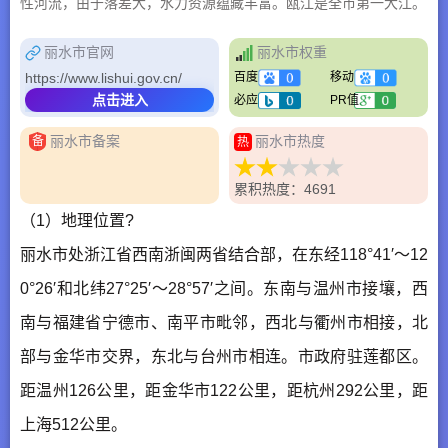
性河流，由于落差大，水力资源蕴藏丰富。瓯江是全市第一大江。
丽水市官网
丽水市权重
https://www.lishui.gov.cn/
百度
移动
点击进入
必应
PR值
丽水市备案
丽水市热度
备
热
累积热度：4691
（1）地理位置?
丽水市处浙江省西南浙闽两省结合部，在东经118°41′～12
0°26′和北纬27°25′～28°57′之间。东南与温州市接壤，西
南与福建省宁德市、南平市毗邻，西北与衢州市相接，北
部与金华市交界，东北与台州市相连。市政府驻莲都区。
距温州126公里，距金华市122公里，距杭州292公里，距
上海512公里。