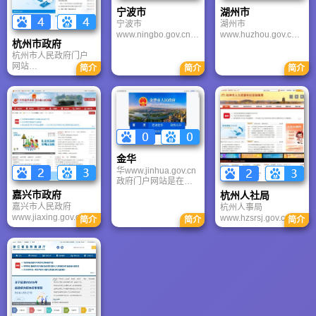
部以低山为主，间有
宁波市
湖州市
中山及河谷盆地。各
宁波市
湖州市
河流两岸地形陡峻，
www.ningbo.gov.cn政
www.huzhou.gov.cn
江溪源短流急，河床
杭州市政府
府网中文版共有一级
是环太湖地区唯一因
切割较深，水位暴涨
杭州市人民政府门户
栏目26个，二级栏目
湖而得名的城市，是
暴落，属山溪性河
网站
153个，年更新量近8
一座具有2300多年历
简介
简介
简介
流，由于落差大，水
www.hangzhou.gov.c
万篇。宁波市针对外
史的江南古城，公元
力资源蕴藏丰富。瓯
n政府门户网站是杭州
国人、外地人、军
前248年，楚春 申 君
江是全市第一大江。
市委、市政府在互联
人、老年人、残疾
黄歇徙封于吴，筑城
网上统一发布各类政
人、妇女儿童、农民
置县名菰城。湖州市
务信息、为国内外人
等7类群体开设了服务
经济发展比较快、生
士提供网上服务的大
向导，提供相关政策
态保持比较好、城乡
型门户网站。杭州市
和服务。除中文简体
发展比较协调,具有四
是政府联系群众、服
和繁体版本外，宁波
个鲜明特点：一是交
金华
务群众的桥梁和纽
政府网还开通了英
通便利、区位优势明
华www.jinhua.gov.cn
带。杭州市政府门户
文、德文、法文、日
显。
政府门户网站是在金
网站是一个体系庞大
文、韩文等5个外国语
华市委、市政府领导
的网站群，包含市
版本，是地方政府中
嘉兴市政府
杭州人社局
亲自关心、指导下建
委、市政府及所属各
开通语种最多的网
嘉兴市人民政府
杭州人事局
立和发展起来的政府
部门的综合信息。
站。
www.jiaxing.gov.cn门
www.hzsrsj.gov.cn是
简介
简介
简介
门户网站。金华以建
户网站是嘉兴市人民
主管人才人事工作和
设“服务政府、责任政
政府信息公开的渠
推行人事制度改革的
府、法治政府”为目
道、服务公众的桥
市政府组成部门。杭
标，以“为民、便民、
梁、互动交流的平
州人事局负责全市人
利民”为宗旨，以发布
台、对外宣传的窗
事工作的宏观规划、
政府信息、提供便民
口。嘉兴市以 “为民、
综合管理、监督指
服务和拓展网上办事
便民、利民”为宗旨，
导、协调服务；研究
为主要内容。门户网
以公开发布政府信
制定机关、事业单位
站，建于1999年，
息、提供便民服务和
人事制度改革的方案,