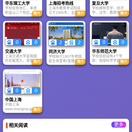
业精神，致力于为客
华东理工大学
上海招考热线
复旦大学
实验室，科研实力强
户提供一揽子人力资
学校现有徐汇、奉贤
上海市教育考试院成
学校拥有哲学、经济
劲，“十四五”获国家级
源综合树立三维服务
和金山三个校区，占
立于1995年，主要承
学、法学、教育学、
项目835项。作为国家
简介
简介
简介
观，并设立了客服后
地总面积2535亩，各
担全市义务教育阶段
文学、历史学、理
临床教学培训示范中
援部，通过沙龙、讲
类建筑总面积96万平
以后的各级各类教育
学、工学、医学、管
心，医院辐射长三
座等活动为客户提供
方米，图书馆总藏书
考试招生工作。其主
理学、艺术学等11个
角，连续18年绩效考
全方位的服务。
量343万册。建有分析
要职责是：贯彻执行
学科门类；2017年，
核A等，致力于建设亚
测试中心、珠宝检测
党和国家关于教育考
学校入选“双一流”建设
洲一流医学中心。
中心等国家级计量认
试和招生工作的各项
高校名单，确立了27
证单位。以乒乓球为
方针、政策和法规；
个“双一流”建设学科，
代表的“体教结合”工
开展教育考试的科研
是一所世界知名、国
交通大学
华东师范大学
同济大学
作，建立了“一条龙”培
和开发；深化教育考
内顶尖的综合性研究
上海交通大学是我国
学校目前设有4个学
学校始于1907年德国
养大学生运动员的创
试制度的改革；组织
型大学。
历史最悠久、享誉海
部：地球科学学部、
医生埃里希•宝隆在中
新机制
实施教育考试与招生
简介
简介
简介
内外的著名高等学府
教育学部、经济与管
德两国政府和社会各
工作方案；促进与境
之一，是教育部直属
理学部、信息学部；
界支持下创办的同济
外考试机构的合作交
并与上海市共建的全
30个全日制学院：人
德文医学堂。1912年
流，开拓多层次、多
国重点大学。经过120
文社会科学学院（中
与创办不久的同济德
规格的考试项目。
多年的不懈努力，上
国语言文学系、历史
文工学堂合称同济德
海交通大学已经成为
学系、哲学系、政治
文医工学堂。1917年
一所“综合性、研究
学系）、马克思主义
由华人接办，先后改
型、国际化”的国内一
学院、法学院、社会
称为同济医工学校和
中国上海
流、国际知名大学。
发展学院、外语学
私立同济医工专门学
中国上海
院、国际汉语文化学
校。1923年定名为同
www.shanghai.gov.cn
院、心理与认知科学
济大学，1927年成为
简介
是在上海市委、市政
学院、体育与健康学
国立大学。
府领导亲自关心、指
院、传播学院、音乐
导下建立和发展起来
学院
更多
相关阅读
的政府门户网站。中
国上海政府门户网是