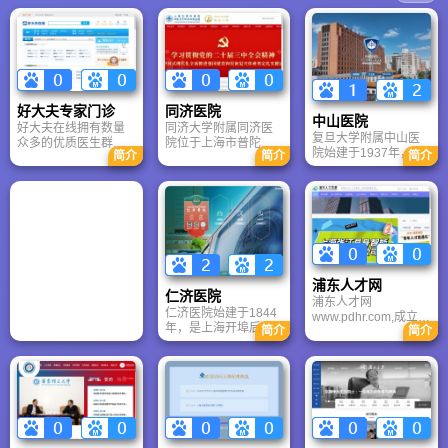
好大夫专家门诊
同济医院
中山医院
好大夫在线拥有数量
同济大学附属同济医
复旦大学附属中山医
众多的优质医生群
院位于上海市普陀
院始建于1937年，是
简介
简介
简介
体。截至2022年7
区，是该区唯一一所
国人自办最早的大型
月，好大夫在线收录
集医疗、教学、科
综合性医院之一。作
了国内10000余家正
研、预防为一体的三
为国家医学中心创建
规医院的89万名医生
级甲等综合性医院，
单位，医院连续多年
信息。其中，25万名
是国家临床药理试验
“国考”获评A++，2024
医生在平台上实名注
机构、上海市医疗保
年复旦版排行榜跻身
册，直接向患者提供
险定点医疗单位、上
最高等级A++++，自
线上医疗服务。在这
海市卫生系统文明单
然指数全球前50强。
些活跃医生中，三甲
位和上海市文明单
浦东人才网
拥有心脏病全国重点
医院的医生比例占到
位。医院设施完备、
仁济医院
浦东人才网
实验室等顶尖平台，
73%，具有很高的医
设备先进、病人为中
仁济医院始建于1844
www.pdhr.com,成立于
心脏、肝脏、泛血管
疗服务权威性。
心，坚持提高医疗质
年，是上海开埠后第
简介
简介
1993年3月，隶属于
等学科领先世界，是
量与培育医疗特色相
一家西医医院，现为
浦东新区人力资源和
疑难重症诊治的国家
结合，注重人才培养
集医疗、教学、科研
社会保障局，浦东人
队与标杆。
和科学研究，正向着
于一体的综合性三甲
才网是从事人才中介
建设综合性、研究
医院。拥有“四院区
的专业性服务机构，
型、国际知名高水平
+肿瘤所”布局，床位
中心围绕专业、努力”
大学附属医院的目标
2750张，13个国家临
的核心价值观，以服
迈进。
床重点专科。依托肿
务、协作、发展为企
瘤系统医学全国重点