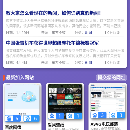
上海市人民政府各部
门在互联网上发布权
威政府信息和提供在
教大家怎么看现在的新闻，如何识别真假新闻！
线服务的总平台。中
国上海网站的主要栏
东方不败网址大全严格精选各种正规新闻源网站推荐给大家，以下是新闻来源
目：上海要闻、政府
的国家队，很多新闻都是靠国家队发出来，其他民企才能转载，不能自己独立
信息公开、市长之
创造涉外和政策的新闻。
日期：
1月19日
来源：东方不败网址大全
分类：
新闻
1.0万阅读
窗、网上政务大厅、
在线访谈。
中国张雪机车获得世界超级摩托车锦标赛冠军
张雪机车的发展历程和张雪个人的梦想热爱到坚持成长过程，认真客观分析张
雪机车的质量和优缺点，探讨张雪机车未来的发展之路。再次证明了只要有中
国强大繁荣社会作为平台，任何人只要通过努力，都可以实现中国梦。
日期：
4月4日
来源：东方不败网址大全
分类：
新闻
1.0万阅读
最新加入网站
提交您的网址
A9VG电玩部落
哲风壁纸
百度网盘
A9VG 电玩部落是中
哲风壁纸是一个完全