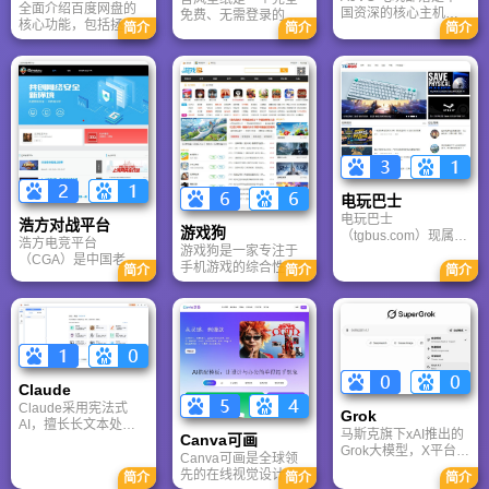
全面介绍百度网盘的
国资深的核心主机游
免费、无需登录的高
核心功能，包括拯救
简介
简介
简介
戏玩家社区。网站以
清壁纸下载网站。提
手机内存、在线看视
论坛为核心，提供全
供海量4K、8K超清电
频、AI智能做笔记与
面的主机游戏资讯、
脑与手机壁纸，涵盖
总结长文。详细解答
攻略和资料库，覆盖
动漫、风景、赛博朋
数据安全性及服务器
PlayStation、Xbox、
克等多元风格。支持
备份机制，带你了解
Switch 等全平台。凭
动态壁纸与头像制
GenFlow AI智能体如
借其深厚的历史积淀
作，国内访问极速，
何帮你高效办公与学
和活跃的用户群体，
是美化桌面的首选平
习。
A9VG 成为硬核玩家
台。
交流心得、分享攻略
的首选平台之一。
电玩巴士
电玩巴士
浩方对战平台
游戏狗
（tgbus.com）现属于
浩方电竞平台
游戏狗是一家专注于
多牛传媒，是一家专
（CGA）是中国老牌
手机游戏的综合性门
注于解决游戏用户需
简介
简介
简介
游戏联机平台，提供
户网站。它致力于为
求的综合性游戏门户
CS、War3、星际争霸
手游玩家提供最新、
网站，电玩巴士是一
等经典游戏的稳定联
最全的游戏资讯、攻
个全面的综合性游戏
机服务。重温DOTA1
略、评测及视频等内
门户，专注于为全球
的激情岁月，找回当
容，是国内较早一批
玩家提供主机、PC及
年的战友。同时提供
专注于移动游戏领域
移动端游戏的全方位
最新CGA电竞赛事资
的垂直媒体。
资讯。
Claude
讯及热门页游入口，
致敬中国电竞的黄金
Claude采用宪法式
Grok
时代。
AI，擅长长文本处理
马斯克旗下xAI推出的
Canva可画
与严谨文档生成；
Grok大模型，X平台实
ChatGPT基于RLHF，
Canva可画是全球领
时数据整合与多智能
在复杂推理、代码与
先的在线视觉设计平
简介
简介
简介
体协作的核心优势。