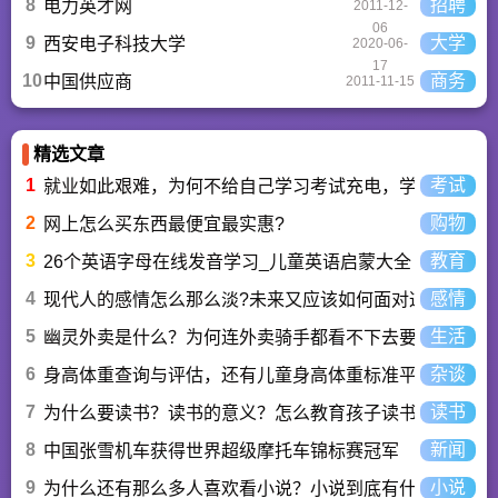
8
招聘
电力英才网
2011-12-
06
9
大学
西安电子科技大学
2020-06-
17
10
商务
中国供应商
2011-11-15
精选文章
1
考试
就业如此艰难，为何不给自己学习考试充电，学一技之长
2
购物
网上怎么买东西最便宜最实惠?
3
教育
26个英语字母在线发音学习_儿童英语启蒙大全
4
感情
现代人的感情怎么那么淡?未来又应该如何面对这人情淡
5
生活
幽灵外卖是什么？为何连外卖骑手都看不下去要举报？
6
杂谈
身高体重查询与评估，还有儿童身高体重标准平均值表与
7
读书
为什么要读书？读书的意义？怎么教育孩子读书？
8
新闻
中国张雪机车获得世界超级摩托车锦标赛冠军
9
小说
为什么还有那么多人喜欢看小说？小说到底有什么魅力长