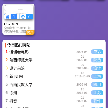
快速迭代上占优。两
台，内置AI“魔力工作
针对其中文能力、隐
者定位不同，各有千
室”，提供海量正版模
私安全及幻觉问题等
秋。
板与素材。无论是自
高频疑问进行客观解
媒体封面、企业海报
答，提供AI选型参
还是PPT，零基础用
考。
户也能轻松实现专业
级创作，让设计触手
ChatGPT‌
可及。
全面解析ChatGPT如
何引爆全球AI浪潮！
简介
通俗讲解神经网络、
Transformer与RLHF
核心技术，带您轻松
今日热门网站
看懂大语言模型如何
重塑未来。
1
电影
慢慢看电影
2026-04-
01
2
陕西
陕西师范大学
2020-06-
09
3
设计
设计前沿
2012-01-
13
4
上海
新 民 网
2011-11-29
5
四川
西南民族大学
2026-03-
15
6
江苏
徐州
2012-01-
11
7
软件
抖音
2026-02-
08