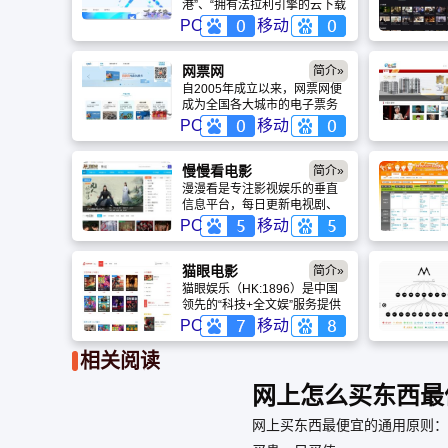
港”、“拥有法拉利引擎的云下载
服务”——尽管迅雷已经成为了
PC
移动
“下载”的代名词，但是今天，作
为中国最大的数字内容发行网
络，迅雷正在加速丰富着中国
网票网
简介»
网民的互联网应用。
自2005年成立以来，网票网便
成为全国各大城市的电子票务
与电子认证应用服务提供商，
PC
移动
并成为国内首家全国性的电影
票网上选座购买平台。网票网
是开放的平台，只要具备观影
慢慢看电影
简介»
需求+上网+网络支付，任何人
漫漫看是专注影视娱乐的垂直
都可以来注册进行网络购票，
信息平台，每日更新电视剧、
自选座位，自助出票，轻松观
电影、综艺的播出信息、剧情
PC
移动
影。
介绍、演员表等内容，整合豆
瓣、哔哩哔哩等渠道的影视评
论。平台建立多维度明星人物
猫眼电影
简介»
数据库，支持姓名、作品关键
猫眼娱乐（HK:1896）是中国
词检索，同时提供Python爬
领先的“科技+全文娱”服务提供
虫、人物关系图谱等行业技术
商，2019年在香港联合交易所
PC
移动
参考服务，为影视爱好者与从
主板上市。公司以“让娱乐更简
业者提供全面的数据支持。
单”为使命，聚焦在线娱乐票
相关阅读
务、娱乐内容服务、广告服务
三大板块，为全文娱行业伙伴
网上怎么买东西最
提供行业洞见与专业服务，通
过深化产业能力、加强基础设
网上买东西最便宜的通用原则：
施建设，为行业创造多元化价