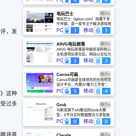
略、评测及视频等内容，是国内较
早一批专注于移动游戏领域的垂直
媒体。
电玩巴士
简介»
电玩巴士（tgbus.com）现属于多
牛传媒，是一家专注于解决游戏用
户需求的综合性游戏门户网站，电
PC
移动
影评，发
玩巴士是一个全面的综合性游戏门
户，专注于为全球玩家提供主机、
PC及移动端游戏的全方位资讯。
A9VG电玩部落
简介»
A9VG 电玩部落是中国资深的核心
主机游戏玩家社区。网站以论坛为
核心，提供全面的主机游戏资讯、
PC
移动
攻略和资料库，覆盖
PlayStation、Xbox、Switch 等全
平台。凭借其深厚的历史积淀和活
Canva可画
简介»
跃的用户群体，A9VG 成为硬核玩
Canva可画是全球领先的在线视觉
家交流心得、分享攻略的首选平台
设计平台，内置AI“魔力工作室”，
之一。
提供海量正版模板与素材。无论是
PC
移动
者》这种
自媒体封面、企业海报还是PPT，
零基础用户也能轻松实现专业级创
承受过多
作，让设计触手可及。
Grok
简介»
马斯克旗下xAI推出的Grok大模
型，X平台实时数据整合与多智能
体协作的核心优势。针对其中文能
PC
移动
力、隐私安全及幻觉问题等高频疑
问进行客观解答，提供AI选型参
过曝场景
考。
Claude
简介»