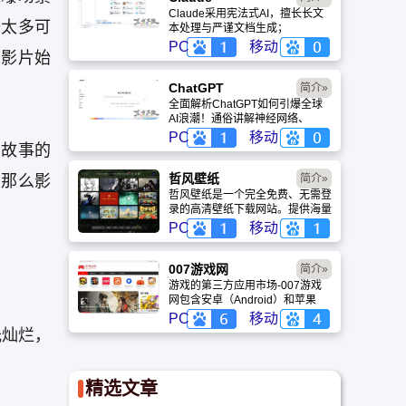
Claude采用宪法式AI，擅长长文
备太多可
本处理与严谨文档生成；
ChatGPT基于RLHF，在复杂推
PC
移动
穿影片始
理、代码与快速迭代上占优。两者
定位不同，各有千秋。
ChatGPT‌
简介»
全面解析ChatGPT如何引爆全球
AI浪潮！通俗讲解神经网络、
Transformer与RLHF核心技术，
PC
移动
构故事的
带您轻松看懂大语言模型如何重塑
未来。
哲风壁纸
，那么影
简介»
哲风壁纸是一个完全免费、无需登
录的高清壁纸下载网站。提供海量
4K、8K超清电脑与手机壁纸，涵
PC
移动
盖动漫、风景、赛博朋克等多元风
格。支持动态壁纸与头像制作，国
内访问极速，是美化桌面的首选平
007游戏网
简介»
台。
游戏的第三方应用市场-007游戏
网包含安卓（Android）和苹果
（iOS）系统的手机应用、游戏以
PC
移动
及电脑软件的下载服务，还有精心
光灿烂，
推荐的应用排行榜,搭配极佳的下
载体验,致力于成为用户值得信赖
的应用商店。
精选文章