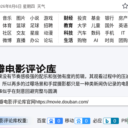
026年8月6日 星期四
天气
音乐
图片
小说
游戏
财经
投资
基金
银行
房产
体育
篮球
足球
招聘
教育
大学
儿童
国外
英语
社区
交友
星座
动漫
科技
汽车
数码
手机
IT
微博
直播
办公
论坛
生活
购物
AI
时尚
团购
瓣电影评论库
果没有节奏感极强的配乐和张弛有度的剪辑，其观看过程中的压
，所以再多的过曝场景和手提摄影都只是一种类新闻伪记录的电
事似乎在刻意回避完整与圆满
电影评论库官网https://movie.douban.com/
影评论库权重:
百度
移动
必应
PR