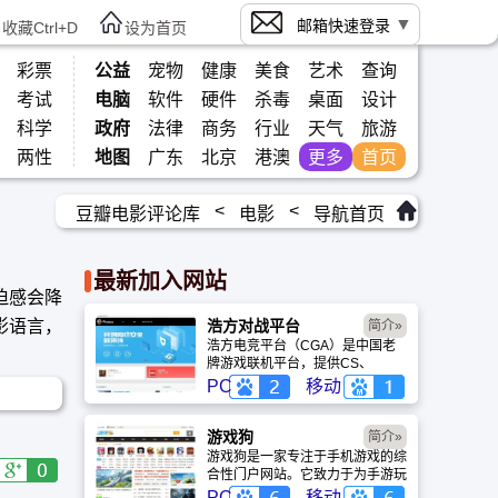
邮箱快速登录
收藏Ctrl+D
设为首页
彩票
公益
宠物
健康
美食
艺术
查询
考试
电脑
软件
硬件
杀毒
桌面
设计
科学
政府
法律
商务
行业
天气
旅游
两性
地图
广东
北京
港澳
更多
首页
<
<
豆瓣电影评论库
电影
导航首页
最新加入网站
迫感会降
影语言，
浩方对战平台
简介»
浩方电竞平台（CGA）是中国老
牌游戏联机平台，提供CS、
War3、星际争霸等经典游戏的稳
PC
移动
定联机服务。重温DOTA1的激情
岁月，找回当年的战友。同时提供
最新CGA电竞赛事资讯及热门页
游戏狗
简介»
游入口，致敬中国电竞的黄金时
游戏狗是一家专注于手机游戏的综
代。
合性门户网站。它致力于为手游玩
家提供最新、最全的游戏资讯、攻
PC
移动