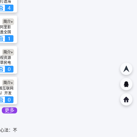
打造海
平台聚
涵盖最新
独家自
、4K画质
简介»
小时持续
阿里影
的清洁
盖全国
荐与多
、话剧等
沉浸式
线选座
解读，
系，提供
简介»
权益。
视资源
决策到
“草民电
”）口语化
简介»
由韩国互联网
um）开发
支持页
好。
款国外软
更多
吃、无广
”的硬核
s 平台上
放器之
心法：不