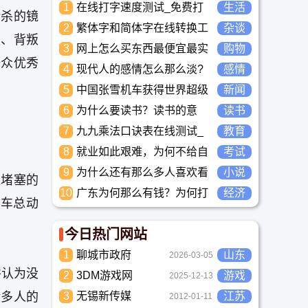
1
在线打字速度测试_免费打
生活
撕杀的镜
字正确率自测_中文打字水
2
繁体字和简体字在线转换工
杂谈
平测评工具
与恨、背叛
具-繁简字体转换
3
网上怎么买东西最便宜最实
购物
一众优秀
惠?
4
现代人的感情怎么那么淡?
感情
未来又应该如何面对这人情
5
中国张雪机车获得世界超级
新闻
淡如水的局面呢
摩托车锦标赛冠军
6
为什么要读书？读书的意
读书
义？怎么教育孩子读书？
7
九九乘法口诀表在线测试_
教育
高清完整版下载_小学数学
8
就业如此艰难，为何不给自
考试
口算练习
己学习考试充电，学一技之
9
为什么还有那么多人喜欢看
小说
便堵塞的
长，胜过万贯家财
小说？小说到底有什么魅力
10
广东为何那么有钱？为何打
经济
长盛不衰？
车总动
工都到广东去，广东连续37
年全国各省GDP第一。
今日热门网站
1
聊城市政府
山东
2026-03-05
并认为没
2
3DM游戏网
游戏
2025-12-13
诸多人的
3
无锡新传媒
江苏
2012-01-11