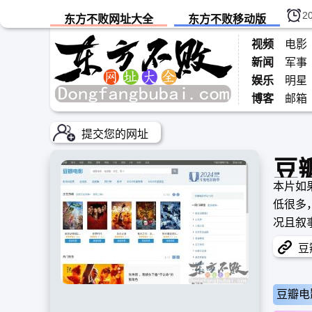
2
东方不败网址大全
东方不败移动版
视频
电影
新闻
军事
娱乐
明星
博客
邮箱
提交您的网址
豆
本片如
低很多
况且叙
豆瓣
豆瓣电