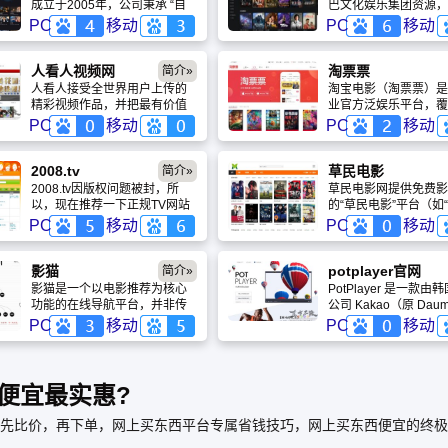
成立于2005年，公司秉承 “自
巴文化娱乐集团资源，
主创新、兼容并蓄”的企业精
量正版高清电影平台。
PC
移动
PC
移动
神，以“让欢乐在玩家间不停分
合超19000部影片，
享传递”为宗旨，以打造国产原
院线大片、经典老片及
创精品网络游戏为目标，以发
制内容，支持BD蓝光
人看人视频网
淘票票
简介»
展跨网络平台和数字娱乐技术
与帧享60帧播放，24
人看人接受全世界用户上传的
淘宝电影（淘票票）是
为核心竞争力，以包括PC 、移
更新。无广告、无弹窗
精彩视频作品，并把最有价值
业官方泛娱乐平台，覆
动无线等终端为运营载体。
观影环境，搭配智能推
的视频内容面向全球推 广，每
9000+影院及演唱会
PC
移动
PC
移动
终端适配，为用户提供
一个人都可任意观看人看人视
演出赛事。平台提供在
一站式观影体验。
频网上的视频节目，获得新闻
购票、独家资讯与视频
事件的第一手视频资讯，寻找
并推出淘麦VIP会员体
2008.tv
草民电影
简介»
自己感兴趣的内容，品尝生活
买一赠一、积分抽奖等
2008.tv因版权问题被封，所
草民电影网提供免费影
的各种滋味。
依托阿里生态，打造从
以，现在推荐一下正规TV网站
的“草民电影”平台（如
消费的完整娱乐体验。
给大家，2008年的样式TV节目
影网”或“草民影院App
PC
移动
PC
移动
单，希望大家喜欢。
地称为“草民电影院”。
影猫
potplayer官网
简介»
影猫是一个以电影推荐为核心
PotPlayer 是一款
功能的在线导航平台，并非传
公司 Kakao（原 Da
统的影视资源站或视频播放网
的免费软件，官方中文
PC
移动
PC
移动
站。它的定位更像是一个“观影
面，对国内用户非常友
指南”或“电影发现工具”，帮助
PotPlayer 虽然是一
用户在海量电影中找到自己感
件，但凭借其“格式通
兴趣的作品。
告、低占用、高自定义
便宜最实惠?
实力，成为了 Window
最受欢迎的本地视频播
先比价，再下单，网上买东西平台专属省钱技巧，网上买东西便宜的终极
一。