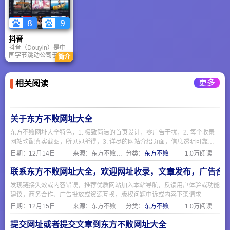
位专兼职论文降重修
佬真诚、直接、幽默
改老师，涵盖所有学
的宣讲又让新军醍醐
科，修改过10万份以
灌顶。可是......可是，
上论文，积累了丰富
第二天起床了，所有
的重复率修改经验，
的事儿还要从扎扎实
抖音
可免费分享使用技
实的基本功做起。找
巧！
到我们——WebPPD
抖音（Douyin）是中
产品原型设计，夯实
国字节跳动公司于
简介
你做产品经理的基本
2016年9月推出的一
功。
款短视频社交平台，
主要面向中国市场。
更多
相关阅读
抖音不仅是一个娱乐
平台，更是一个集内
容创作、社交互动、
商业交易于一体的综
合性数字生态。
关于东方不败网址大全
东方不败网址大全特色，1. 极致简洁的首页设计，零广告干扰，2. 每个收录
网站均配真实截图，所见即所得，3. 详尽的网站介绍页面，信息透明可靠，
4. 严格人工审核机制，确保收录质量，5. 专注便民服务，覆盖生活全场景
日期：
12月14日
来源：东方不败网址大全
分类：
东方不败
1.0万阅读
联系东方不败网址大全，欢迎网址收录，文章发布，广告合
发现链接失效或内容错误，推荐优质网站加入本站导航，反馈用户体验或功能
建议，商务合作、广告投放或资源互换，版权问题申诉或内容下架请求
日期：
12月15日
来源：东方不败网址大全
分类：
东方不败
1.0万阅读
提交网址或者提交文章到东方不败网址大全