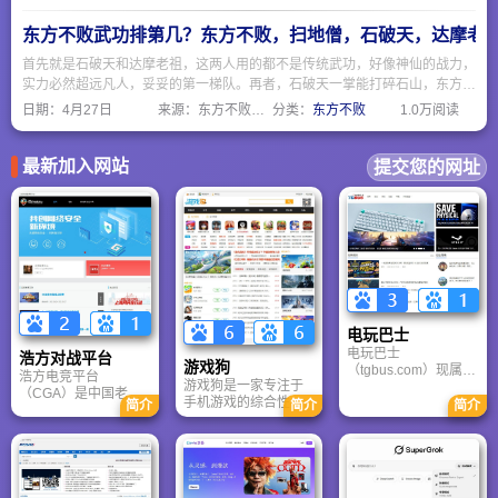
东方不败武功排第几？东方不败，扫地僧，石破天，达摩老
首先就是石破天和达摩老祖，这两人用的都不是传统武功，好像神仙的战力，
实力必然超远凡人，妥妥的第一梯队。再者，石破天一掌能打碎石山，东方不
败的绣花针显的不够看，而且石破天的防御力也是天花板级别的。然后我们看
日期：
4月27日
来源：东方不败网址大全
分类：
东方不败
1.0万阅读
看独孤求败和东方不败谁厉害，独孤求败能自创武功独孤九剑，东方不败只能
获取前朝太监的葵花宝典，所以，还是独孤求败略胜一筹。扫地僧虽然强，但
毕竟是凡夫俗子，比不上以上那些开挂的高手。
最新加入网站
提交您的网址
电玩巴士
电玩巴士
浩方对战平台
游戏狗
（tgbus.com）现属于
浩方电竞平台
游戏狗是一家专注于
多牛传媒，是一家专
（CGA）是中国老牌
手机游戏的综合性门
注于解决游戏用户需
简介
简介
简介
游戏联机平台，提供
户网站。它致力于为
求的综合性游戏门户
CS、War3、星际争霸
手游玩家提供最新、
网站，电玩巴士是一
等经典游戏的稳定联
最全的游戏资讯、攻
个全面的综合性游戏
机服务。重温DOTA1
略、评测及视频等内
门户，专注于为全球
的激情岁月，找回当
容，是国内较早一批
玩家提供主机、PC及
年的战友。同时提供