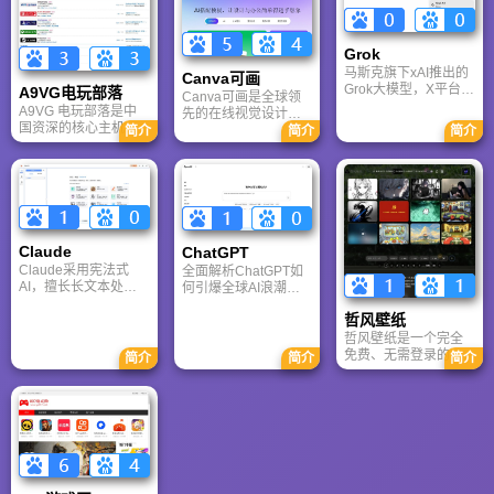
专注于移动游戏领域
移动端游戏的全方位
最新CGA电竞赛事资
的垂直媒体。
资讯。
讯及热门页游入口，
致敬中国电竞的黄金
Grok
时代。
马斯克旗下xAI推出的
Canva可画
Grok大模型，X平台实
A9VG电玩部落
Canva可画是全球领
时数据整合与多智能
A9VG 电玩部落是中
先的在线视觉设计平
体协作的核心优势。
国资深的核心主机游
台，内置AI“魔力工作
简介
简介
简介
针对其中文能力、隐
戏玩家社区。网站以
室”，提供海量正版模
私安全及幻觉问题等
论坛为核心，提供全
板与素材。无论是自
高频疑问进行客观解
面的主机游戏资讯、
媒体封面、企业海报
答，提供AI选型参
攻略和资料库，覆盖
还是PPT，零基础用
考。
PlayStation、Xbox、
户也能轻松实现专业
Switch 等全平台。凭
级创作，让设计触手
借其深厚的历史积淀
可及。
Claude
ChatGPT‌
和活跃的用户群体，
Claude采用宪法式
全面解析ChatGPT如
A9VG 成为硬核玩家
AI，擅长长文本处理
何引爆全球AI浪潮！
交流心得、分享攻略
与严谨文档生成；
通俗讲解神经网络、
的首选平台之一。
哲风壁纸
ChatGPT基于RLHF，
Transformer与RLHF
在复杂推理、代码与
核心技术，带您轻松
哲风壁纸是一个完全
快速迭代上占优。两
看懂大语言模型如何
免费、无需登录的高
简介
简介
简介
者定位不同，各有千
重塑未来。
清壁纸下载网站。提
秋。
供海量4K、8K超清电
脑与手机壁纸，涵盖
动漫、风景、赛博朋
克等多元风格。支持
动态壁纸与头像制
作，国内访问极速，
是美化桌面的首选平