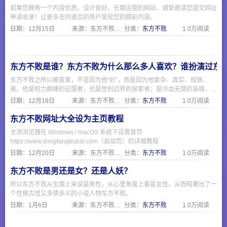
如果您拥有一个内容优质、设计良好、长期运营的网站，诚挚邀请您提交网址
申请收录！让更多志同道合的用户发现您的精彩内容。
日期：
12月15日
来源：东方不败网址大全
分类：
东方不败
1.0万阅读
东方不败是谁？东方不败为什么那么多人喜欢？谁扮演过东
东方不败之所以被喜爱，不是因为他“好”，而是因为他复杂、真实、极致、
美。他是权力巅峰的征服者，也是性别边界的探索者；是冷血无情的枭雄，也
是为爱痴狂的凡人。正如一句话所说：“他不是反派，他是照出所有人欲望与
日期：
12月18日
来源：东方不败网址大全
分类：
东方不败
1.0万阅读
恐惧的一面镜子。”
东方不败网址大全设为主页教程
主流浏览器在 Windows / macOS 系统下设置首页
https://www.dongfangbubai.com（启动页）的详细教程
日期：
12月20日
来源：东方不败网址大全
分类：
东方不败
1.0万阅读
东方不败是男还是女？还是人妖？
所以东方不败从生理上来说是男性，从心里角度上看是女性，从而昭著出了一
个性格古怪又多情多义的小说人物东方不败。
日期：
1月6日
来源：东方不败网址大全
分类：
东方不败
1.0万阅读