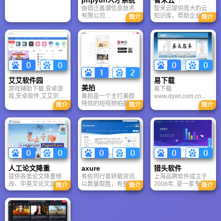
phpyun人才系统
智米云
企业
由宿迁鑫潮信息技术
智米云提供庞大的云
有限公司
知识库，帮助企业快
简介
简介
(www.phpyun.com)于
速创建知识共享平
2010年8月11日正式
台，内部直接检索找
推出，力争为给众多
到所需模板、方案、
的地方门户、行业人
图片和教程等资料。
才提供一个易用、功
能强大的人才系统(企
事业单位、社会团
体、其他用户及海外
艾艾软件园
易下载
用户使用本系统需要
美拍
游戏辅助下载.安卓游
易下载
获得正式授权，详见
美拍是一个主打美颜
戏,安卓软件,艾艾宗旨:
www.dywt.com.cn属
授权中心)。
特效的短视频拍摄工
一切为网民服务,更快
于大连大有吴涛易语
简介
简介
简介
具和分享社区，强大
更多更绿色
言软件开发有限公
的视频美颜和简单的
司，坐落在环境优
MV制作功能，母公司
美、中国北方重要的
美图公司已成功蜕变
港口、工业、贸易和
为“AI驱动的全球影像
旅游城市大连，是由
与设计生态巨头”，美
易语言的创始人吴涛
图将进一步巩固其作
先生与大连大有房屋
为中国AI出海标杆及
开发有限公司于2004
人工论文降重
axure
猎头软件
全球视觉科技领军者
年合作成立的高科技
提供各类论文降重修
有些同行靠转载资讯
上海品聘软件成立于
的地位，实现从“工具”
软件开发公司。公司
改、中英文论文润
以数量取胜，有些同
2008年, 是一家专注于
到“生态”的终极跨越。
注册资金500万元，计
简介
简介
简介
色、格式修改等修改
行靠请大佬宣讲以高
软件开发与技术服务
划投资5000万元，开
服务。PaperEasy熟
端取胜。转载资讯、
的创新型企业。
发中国自主知识产权
悉各类检测系统查重
报道概念确实让跃跃
的易语言汉语编程系
规律，旗下拥有300多
欲试者心潮澎湃；大
列产品。