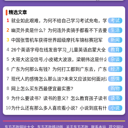
精选文章
1
考试
就业如此艰难，为何不给自己学习考试充电，学一技之长
2
生活
幽灵外卖是什么？为何连外卖骑手都看不下去要举报？
3
新闻
中国张雪机车获得世界超级摩托车锦标赛冠军
4
教育
26个英语字母在线发音学习_儿童英语启蒙大全
5
杂谈
大哥大这没信号,小皮裙大波浪，梁朝伟这是什么歌曲？
6
经济
广东为何那么有钱？为何打工都到广东去，广东连续37年
7
感情
现代人的感情怎么那么淡?未来又应该如何面对这人情淡
8
购物
网上怎么买东西最便宜最实惠?
9
读书
为什么要读书？读书的意义？怎么教育孩子读书？
10
小说
为什么还有那么多人喜欢看小说？小说到底有什么魅力长
东方不败网址大全
东方不败移动版
关于东方不败
联系本站
提交网址