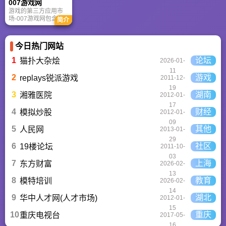
007游戏网
台。
游戏的第三方应用市
场-007游戏网包含安
简介
卓（Android）和苹果
（iOS）系统的手机应
用、游戏以及电脑软
今日热门网站
件的下载服务，还有
精心推荐的应用排行
1
论坛
猫扑大杂烩
2026-01-
榜,搭配极佳的下载体
11
验,致力于成为用户值
2
游戏
replays锐派游戏
2011-12-
得信赖的应用商店。
19
3
湖南
湘雅医院
2012-01-
17
4
财经
模拟炒股
2012-01-
09
5
其他
人民网
2013-01-
29
6
社区
19楼论坛
2011-10-
03
7
上海
东方财富
2026-02-
13
8
教育
模特培训
2026-02-
14
9
湖北
华中人才网(人才市场)
2012-01-
15
10
重庆
重庆电视台
2017-05-
16