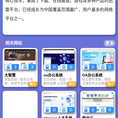
核心技术，集成了下载、在线播放、游戏等多种产品的迅
雷平台，已经成长为中国覆盖范围最广、用户最多的网络
平台之一。
相关网站
更多
大智慧
oa办公系统
OA办公系统
大智慧是一款专业有
公司目标：创造一流
经过数年发展，借助
余、亲民不足的金融
服务品牌 公司宗旨：
泛普软件企业管理研
简介
简介
简介
终端。它在深度行
为顾客创造效益，为
究院的力量，泛普软
情、量化工具、资金
员工创造价值，为社
件在企业管理软件的
分析方面具备显著优
会创造财富 经营理
技术、产品、方案、
势，特别适合对数据
念：创新服务生活 团
客户、品牌、市场、
敏感、追求效率的专
队精神：没有最好，
团队、管理、运营等
业投资者。
只有更好
多层面取得了飞速成
长，成为国内高端协
同OA办公软件的领军