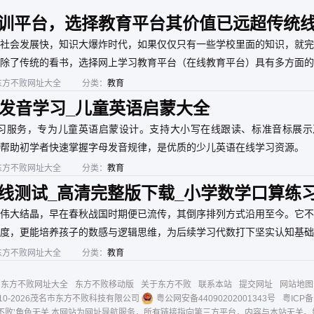
强劲的 digital 动力。
蕴与互联网的先进技术完美结
的“快车道”，更是社情
合。在新时代的征程中，湘潭
“直通车”。通过持续
训平台，选择教育平台其价值已远超传统
在线将继续讲好湘潭故事，传
验，网站正切实助力怀
播莲城好声音，以权威、创
理能力现代化，为构建
社会发展快，知识大爆炸时代，如果仅仅只有一些学校里面的知识，就完
新、服务的姿态，助力湘潭高
透明、服务型政府提供
质量发展，打造具有全国影响
数字支撑。
除了传统的看书，选择网上学习教育平台（在线教育平台）具有多方面的
力的地市级融媒品牌。
东方不败网址大全
分类：
教育
线发音学习_儿童英语启蒙大全
学习服务，专为儿童英语启蒙设计。支持大小写在线跟读、标准音标展示
帮助初学者快速掌握字母发音规律，是优质的少儿英语在线学习资源。
东方不败网址大全
分类：
教育
线测试_高清完整版下载_小学数学口算练
伟大结晶，早在春秋战国时期便已流传，其倒序排列方式沿用至今。它不
度，更能培养孩子的数感与逻辑思维，为后续学习代数打下坚实认知基础
东方不败网址大全
分类：
教育
东方不败网址大全
东方不败移动版
关于东方不败
联系本站
提交网址
网站地图
10-
2026茂名市东方不败科技有限公司
粤公网安备44090202001343号
粤ICP备
不败’角色无关 本网站为网址导航服务，所有链接指向第三方平台，内容与本站无关