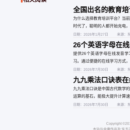
的传播力完美结合。在数字化
时代，永州新闻网正以权威的
全国出名的教育培
内容、融合的手段、广泛的覆
盖，筑牢主流舆论阵地，为永
堂的局限
为什么选择教育培训平台？当前
州的高质量发展凝聚强大的精
神力量，成为名副其实的“湘南
时代了，聪明的人都开始充电，
明珠”数字名片。
日期：2026年1月27日
来源：
26个英语字母在
提供26个英语字母在线发音
习。通过便捷的在线学习方式，
日期：2026年7月30日
来源：
九九乘法口诀表在
九九乘法口诀是中国古代数学的
运算的基石，能极大提升计算速
日期：2026年7月30日
来源：
Copyright ©20
本站与金庸作品及‘东方