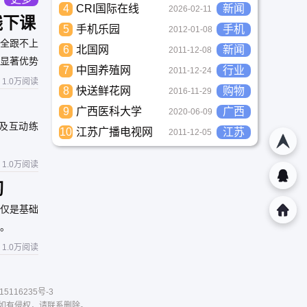
民意的
4
CRI国际在线
新闻
2026-02-11
优化功能体
线下课
化市治
5
手机乐园
手机
2012-01-08
高效、
全跟不上
坚实的
6
北国网
新闻
2011-12-08
显著优势
7
中国养殖网
行业
2011-12-24
1.0万阅读
8
快送鲜花网
购物
2016-11-29
9
广西医科大学
广西
2020-06-09
及互动练
10
江苏广播电视网
江苏
2011-12-05
1.0万阅读
习
仅是基础
。
1.0万阅读
15116235号-3
。如有侵权，请联系删除。