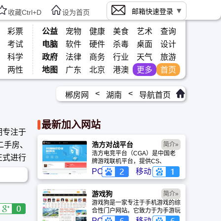
邮箱快速登录
收藏Ctrl+D
设为首页
彩票
公益
宠物
健康
美食
艺术
查询
考试
电脑
软件
硬件
杀毒
桌面
设计
科学
政府
法律
商务
行业
天气
旅游
两性
地图
广东
北京
港澳
更多
首页
<
<
郴房网
湖南
导航首页
最新加入网站
期专注于
二手房、
浩方对战平台
简介»
浩方电竞平台（CGA）是中国老
正式进行
牌游戏联机平台，提供CS、
War3、星际争霸等经典游戏的稳
材、装修
PC
移动
定联机服务。重温DOTA1的激情
岁月，找回当年的战友。同时提供
最新CGA电竞赛事资讯及热门页
游戏狗
简介»
游入口，致敬中国电竞的黄金时
游戏狗是一家专注于手机游戏的综
代。
合性门户网站。它致力于为手游玩
家提供最新、最全的游戏资讯、攻
PC
移动