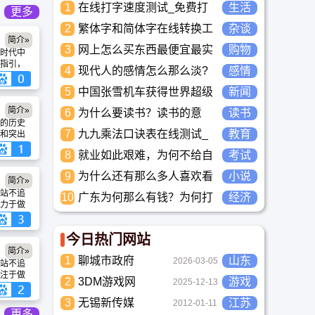
1
在线打字速度测试_免费打
生活
更多
字正确率自测_中文打字水
2
繁体字和简体字在线转换工
杂谈
平测评工具
简介»
具-繁简字体转换
3
网上怎么买东西最便宜最实
购物
时代中
惠?
指引，
4
现代人的感情怎么那么淡?
感情
湘潭大
未来又应该如何面对这人情
牢记嘱
5
中国张雪机车获得世界超级
新闻
越的湘
淡如水的局面呢
摩托车锦标赛冠军
办中国
简介»
6
为什么要读书？读书的意
读书
速推进
的历史
义？怎么教育孩子读书？
现中华民族
7
九九乘法口诀表在线测试_
教育
和突出
更大贡
中西部
高清完整版下载_小学数学
8
就业如此艰难，为何不给自
考试
“海牛”探
口算练习
湖南科
己学习考试充电，学一技之
9
为什么还有那么多人喜欢看
小说
置于首
简介»
长，胜过万贯家财
小说？小说到底有什么魅力
展。未
站不追
10
广东为何那么有钱？为何打
经济
续发挥
长盛不衰？
力于做
工都到广东去，广东连续37
产教融
用"的实用
兴输送
年全国各省GDP第一。
光行政
水平大
今日热门网站
业群众办事
民意的
简介»
1
聊城市政府
山东
优化功能体
2026-03-05
站不追
底市营
注于做
2
3DM游戏网
游戏
2025-12-13
现代
用”的实用
光行政
3
无锡新传媒
江苏
2012-01-11
业群众办事
更多