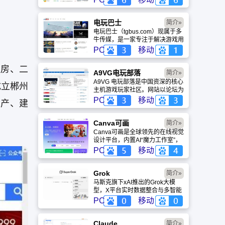
略、评测及视频等内容，是国内较
早一批专注于移动游戏领域的垂直
媒体。
电玩巴士
简介»
电玩巴士（tgbus.com）现属于多
牛传媒，是一家专注于解决游戏用
户需求的综合性游戏门户网站，电
PC
移动
玩巴士是一个全面的综合性游戏门
户，专注于为全球玩家提供主机、
租房、二
PC及移动端游戏的全方位资讯。
A9VG电玩部落
简介»
A9VG 电玩部落是中国资深的核心
成立郴州
主机游戏玩家社区。网站以论坛为
核心，提供全面的主机游戏资讯、
PC
移动
房产、建
攻略和资料库，覆盖
PlayStation、Xbox、Switch 等全
平台。凭借其深厚的历史积淀和活
Canva可画
简介»
跃的用户群体，A9VG 成为硬核玩
Canva可画是全球领先的在线视觉
家交流心得、分享攻略的首选平台
设计平台，内置AI“魔力工作室”，
之一。
提供海量正版模板与素材。无论是
PC
移动
自媒体封面、企业海报还是PPT，
零基础用户也能轻松实现专业级创
作，让设计触手可及。
Grok
简介»
马斯克旗下xAI推出的Grok大模
型，X平台实时数据整合与多智能
体协作的核心优势。针对其中文能
PC
移动
力、隐私安全及幻觉问题等高频疑
问进行客观解答，提供AI选型参
考。
Claude
简介»