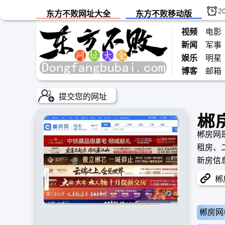
2
东方不败网址大全
东方不败移动版
视频
电影
新闻
军事
娱乐
明星
博客
邮箱
提交您的网址
郴
郴房网
租房、
新房信
商业化
郴房
等高消
郴房网