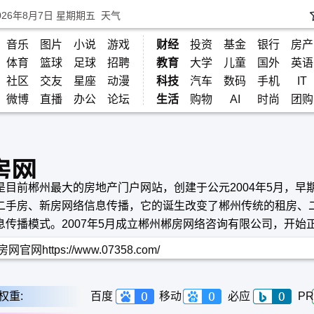
026年8月7日 星期期五
天气
音乐
图片
小说
游戏
财经
投资
基金
银行
房产
体育
篮球
足球
招聘
教育
大学
儿童
国外
英语
社区
交友
星座
动漫
科技
汽车
数码
手机
IT
微博
直播
办公
论坛
生活
购物
AI
时尚
团购
房网
是目前郴州最大的房地产门户网站，创建于公元2004年5月，早
二手房、新房网络信息传播，它的诞生改变了郴州传统的租房、
息传播模式。2007年5月成立郴州郴房网络咨询有限公司，开始
运作，同时郴房网开始进入建材、装修领域，内容涵盖房产、建
网官网https://www.07358.com/
费家居行业。
权重:
百度
移动
必应
PR