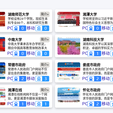
湖南师范大学
湘潭大学
简介»
学校设有24个学院，现招生本
学校将坚持以习近平新
科专业86个，本科和研究生教
国特色社会主义思想为
育覆盖哲学、经济学、法学、
深入贯彻落实总书记对
PC
移动
PC
移动
教育学、文学、历史学、理
学重要批示精神，弘扬
学、工学、医学、管理学、艺
托、艰苦创业、追求卓
术学等11大学科门类。学校拥
大精神，扎根伟人故里
中南大学
湖南科技大学
简介»
有伦理学、英语语言文学、中
特色社会主义大学，加
中南大学秉承百年办学积淀，
湖南科技大学以其深厚
国近现代史、发育生物学、理
“双一流”建设，为实
顺应中国高等教育体制改革大
积淀、卓越的学科实力
论物理、基础数学等6个国家重
伟大复兴的中国梦作出
势，弘扬以“知行合一、经世致
的科研贡献，确立了在
PC
移动
PC
移动
点学科，“语言与文化”学科群主
献！
用”为核心的大学精神，力行“向
高校中的重要地位。从
建学科外国语言文学入选国家
善、求真、唯美、有容”的校
海到大国工匠的培育，
“世界一流”建设学科，教育学、
风，坚持自身办学特色，服务
技大学始终将国家需求
常德市政府
娄底市政府
简介»
数学、哲学、中国语言文学、
国家和社会重大需求，团结奋
位，以科技创新驱动发
常德市人民政府门户网站不仅
娄底市人民政府门户网
生物学5个学科入选湖南省“国
进，改革创新，追求卓越，综
来，这所百年学府将继
是信息的集散地，更是服务的
求华丽的辞藻，而是致
内一流建设学科”
合实力和整体水平大幅提升。
多部委共建优势，深化
加速器与民心的连接器。它以
一个"好用、管用、爱
PC
移动
PC
移动
合，为中华民族伟大复
用户为中心，通过流程再造与
型平台。它既是政府阳
更多栋梁之才，书写高
技术革新，将“放管服”改革落到
的“透视镜”，也是企
学建设的崭新篇章。
实处，让数据多跑路、群众少
的“快车道”，更是社情
湘潭在线
怀化市政府
简介»
跑腿。在数字化浪潮中，常德
“直通车”。通过持续
湘潭在线新闻网不仅是一个网
怀化市人民政府门户网
市人民政府官网正以其温暖、
验，网站正切实助力娄
站，更是湘潭市媒体深度融合
求华丽的辞藻，而是专
智慧、高效的特质，持续擦亮
商环境优化和治理能力
的旗舰平台和智慧引擎。它依
一个“好用、管用、爱
PC
移动
PC
移动
“桃花源里的城市”金字招牌，为
化。
托“国家一类新闻网站”的顶级资
型平台。它既是政府阳
常德经济社会高质量发展注入
质，将《湘潭日报》的深厚底
的“透视镜”，也是企