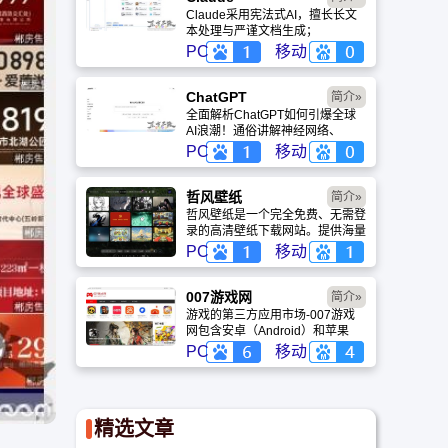
Claude采用宪法式AI，擅长长文
本处理与严谨文档生成；
ChatGPT基于RLHF，在复杂推
PC
移动
理、代码与快速迭代上占优。两者
定位不同，各有千秋。
ChatGPT‌
简介»
全面解析ChatGPT如何引爆全球
AI浪潮！通俗讲解神经网络、
Transformer与RLHF核心技术，
PC
移动
带您轻松看懂大语言模型如何重塑
未来。
哲风壁纸
简介»
哲风壁纸是一个完全免费、无需登
录的高清壁纸下载网站。提供海量
4K、8K超清电脑与手机壁纸，涵
PC
移动
盖动漫、风景、赛博朋克等多元风
格。支持动态壁纸与头像制作，国
内访问极速，是美化桌面的首选平
007游戏网
简介»
台。
游戏的第三方应用市场-007游戏
网包含安卓（Android）和苹果
（iOS）系统的手机应用、游戏以
PC
移动
及电脑软件的下载服务，还有精心
推荐的应用排行榜,搭配极佳的下
载体验,致力于成为用户值得信赖
的应用商店。
精选文章