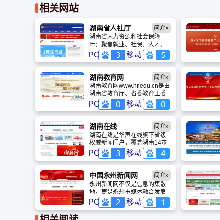
相关网站
湖南省人社厅
简介»
湖南省人力资源和社会保障
厅：聚焦就业、社保、人才、
劳动关系四大主业，打造阳
PC
移动
光、便民、高效的人社服务窗
口
湖南教育网
简介»
湖南教育网www.hnedu.cn是由
湖南省教育厅、省委教育工委
主办，省教育管理信息中心承
PC
移动
办的全省教育门户网站，在“集
中力量、整合资源”和“坚持以人
为本、打造品牌门户”思想指导
湖南在线
简介»
下，确定了网站教育政务公
湖南在线是华声在线旗下省级
开、教育新闻发布、教育信息
权威新闻门户，覆盖湖南14市
服务三大功能。通过网络媒
州，主打“湘问”民生投诉与深度
PC
移动
体，向各级教育行政部门、学
评论。作为国家一类新闻网
校、广大师生、企事业单位及
站，它集时政发布、民生服务
社会各界人士提供及时、准确
与文化传播于一体，是读懂湖
中国永州新闻网
简介»
的资讯服务。
南的首选平台。
永州新闻网不仅是信息的集散
地，更是永州市媒体融合发展
的旗舰平台。它依托永州市融
PC
移动
媒体中心的一体化运行机制，
将传统媒体的公信力与新媒体
相关阅读