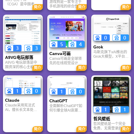
游戏狗是一家专注于
多牛传媒，是一家专
（CGA）是中国老牌
手机游戏的综合性门
注于解决游戏用户需
简介
简介
简介
游戏联机平台，提供
户网站。它致力于为
求的综合性游戏门户
CS、War3、星际争霸
手游玩家提供最新、
网站，电玩巴士是一
等经典游戏的稳定联
最全的游戏资讯、攻
个全面的综合性游戏
机服务。重温DOTA1
略、评测及视频等内
门户，专注于为全球
的激情岁月，找回当
容，是国内较早一批
玩家提供主机、PC及
年的战友。同时提供
专注于移动游戏领域
移动端游戏的全方位
最新CGA电竞赛事资
的垂直媒体。
资讯。
讯及热门页游入口，
致敬中国电竞的黄金
Grok
时代。
马斯克旗下xAI推出的
Canva可画
Grok大模型，X平台实
A9VG电玩部落
Canva可画是全球领
时数据整合与多智能
A9VG 电玩部落是中
先的在线视觉设计平
体协作的核心优势。
国资深的核心主机游
台，内置AI“魔力工作
简介
简介
简介
针对其中文能力、隐
戏玩家社区。网站以
室”，提供海量正版模
私安全及幻觉问题等
论坛为核心，提供全
板与素材。无论是自
高频疑问进行客观解
面的主机游戏资讯、
媒体封面、企业海报
答，提供AI选型参
攻略和资料库，覆盖
还是PPT，零基础用
考。
PlayStation、Xbox、
户也能轻松实现专业
Switch 等全平台。凭
级创作，让设计触手
借其深厚的历史积淀
可及。
Claude
ChatGPT‌
和活跃的用户群体，
Claude采用宪法式
全面解析ChatGPT如
A9VG 成为硬核玩家
AI，擅长长文本处理
何引爆全球AI浪潮！
交流心得、分享攻略
与严谨文档生成；
通俗讲解神经网络、
的首选平台之一。
哲风壁纸
ChatGPT基于RLHF，
Transformer与RLHF
在复杂推理、代码与
核心技术，带您轻松
哲风壁纸是一个完全
快速迭代上占优。两
看懂大语言模型如何
免费、无需登录的高
简介
简介
简介
者定位不同，各有千
重塑未来。
清壁纸下载网站。提