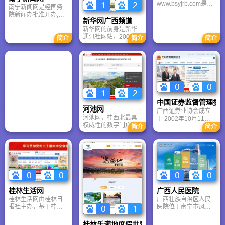
www.bsyjrb.com是邓
南宁新闻网是经国务
小平等老一辈无产阶
院新闻办批准开办,由
级革命家创办的一张
新华网广西频道
广西壮族自治区人民
具有光荣革命传统的
新华网的前身是新华
政府新闻办公室、南
报纸。 百色新闻网是
通讯社网站，2000年
宁市委宣传部主管，
简介
简介
简介
百色市继报纸、广
3月改名为新华网，同
南宁日报社主办的全
播、电视之后的一家
年7月全面改版，短短
国重点新闻门户网
具有刊载新闻权的新
几年间，新华网依托
站。南宁新闻网现有
媒体。百色新闻2006
新华社综合优势，从
200多个栏目，新闻和
年8月28日，由中共百
无到有、从小到大、
信息日更新量在3000
色市委宣传部主管，
从弱到强、从单媒体
条以上，每天发布权
右江日报社主办的
到多媒体、从单语种
威、及时的广西、南
《新百色》画报创刊
到多语种、从有线到
宁新闻，提供有关南
面世。不断改革进取
中国证券监督管理委
无线，从单一新闻发
宁社会、经济、文
河池网
的新成果，新尝试，
广西证券业协会成立
布到多方位拓展，连
化、生活等各个方面
是百色新闻事业进一
河池网，桂西北最具
于 2002年10月11
年取得跨越式发展。
最新资讯，为南宁提
步发展壮大的体现。
权威性的数字门户，
日，是依据《中华人
简介
简介
供了一个让外界了解
自2007年由河池日报
民共和国证券法》和
南宁、南宁走向世界
社主办上线以来，始
《社会团体登记管理
最便捷的通道和最宽
终践行“党之喉舌、民
条例》的有关规定设
广的平台。
之心声”的宗旨。它以
立的自律性组织，非
“先网后报”模式抢占资
营利性、行业性的社
讯先机，以“网络问政”
会团体法人。协会接
平台构建政民互动闭
受业务主管单位中国
环，河池论坛年点击
证监会广西监管局和
桂林生活网
广西人民医院
量超980万，成为民意
社团登记管理机关广
桂林生活网由桂林日
广西壮族自治区人民
表达核心阵地。依托
西区民政厅的业务指
报社主办，基于桂林
医院位于南宁市风景
“报网互动”模式，推动
导和监督管理。
日报和桂林晚报两大
秀丽的邕江之滨，南
网民诉求有效反馈，
主流媒体的资讯和品
湖之畔。始建于1941
是桂西北地区不可替
桂林乐满地度假世界