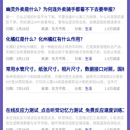
幽灵外卖是什么？为何连外卖骑手都看不下去要举报？
第一：只从正规的外卖平台下单，不要去搞什么第三方拼单，什么共享厨房那
些下单。然后通过APP查看地址，看地址是否商业街，如果是居民楼或者非商
业区，那就要注意了。 第二：要求查看食品经营许可证，一般正规餐饮店都
日期：
1月28日
来源：东方不败网址大全
分类：
生活
1.0万阅读
会挂出来在网上，可以通过https://spjyxk.gsxt.gov.cn/ 这个地址把商家名称复
制粘贴进去查询是否有证。
化橘红是什么？化州橘红有什么作用？
化橘红全称化州橘红，是一种能化痰止咳的中药材，它是国家地理标志产品，
化橘红含有黄酮类化合物，含量远高于普通的柚子皮和橘子皮，化痰止咳是因
为有柚皮苷，化橘红制作主要分六步，采摘，清洗除肉和瓣，切造型，过热水
日期：
3月11日
来源：东方不败网址大全
分类：
生活
1.0万阅读
杀菌，烘干，陈化即可食用。
常用水管尺寸，纸张尺寸，相片尺寸，数据接口对照，国标
各种常用的尺寸和码数对照表，方便日常生活使用，装修可以用到的4分管和
6分管对照到毫米；打印办公要A4纸或者建筑设计图纸用到A3纸；证件打印
相片要1寸证件照；电脑和手机现在常用的USB和Type-C接口；海淘外贸需要
日期：
7月16日
来源：东方不败网址大全
分类：
生活
1.0万阅读
注意衣服鞋子的欧码美码和国际码与国标。
在线反应力测试_点击听觉记忆力测试_免费反应速度训练工
本在线反应力测试包含视觉点击、听觉响应、九宫格记忆三类测评，5 轮测试
后生成精准数据与水平评级，操作简便且适配全端设备，既能直观自测反应速
度与短时记忆能力，也可作为日常脑力训练工具，无需下载随时可测。