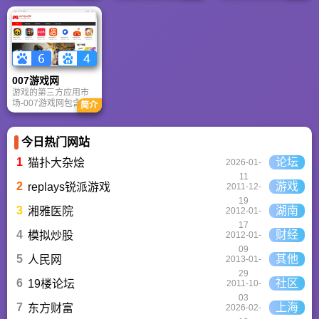
秋。
供海量4K、8K超清电
脑与手机壁纸，涵盖
动漫、风景、赛博朋
克等多元风格。支持
动态壁纸与头像制
作，国内访问极速，
是美化桌面的首选平
007游戏网
台。
游戏的第三方应用市
场-007游戏网包含安
简介
卓（Android）和苹果
（iOS）系统的手机应
用、游戏以及电脑软
今日热门网站
件的下载服务，还有
精心推荐的应用排行
1
论坛
猫扑大杂烩
2026-01-
榜,搭配极佳的下载体
11
验,致力于成为用户值
2
游戏
replays锐派游戏
2011-12-
得信赖的应用商店。
19
3
湖南
湘雅医院
2012-01-
17
4
财经
模拟炒股
2012-01-
09
5
其他
人民网
2013-01-
29
6
社区
19楼论坛
2011-10-
03
7
上海
东方财富
2026-02-