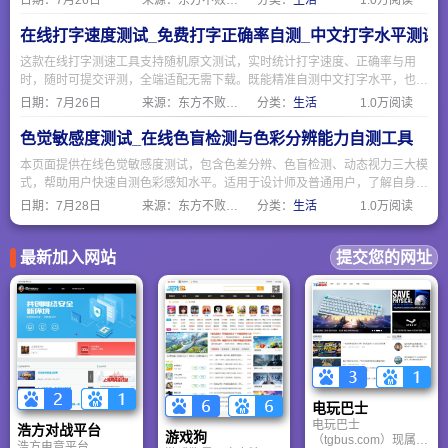
日期：
7月26日
来源：东方不败网址大全
分类：
生活
1.0万阅读
在线打字速度测试_免费打字正确率自测_中文打字水平测评
这款在线打字测速工具支持随机原文测试，实时统计打字速度、正确率与用
时，随时可提交评测，全端适配无需下载。既能精准自测中文打字水平，也可
作为日常输入训练工具，简单易用适合各类人群。
日期：
7月26日
来源：东方不败网址大全
分类：
生活
1.0万阅读
色觉敏感度测试_在线色盲检测与色彩分辨能力自测工具
本页面提供在线色觉敏感度测试，包含色差分辨、色盲检测、动态视力三大模
式，帮助用户快速自测色彩感知水平。适用于设计师及普通用户，了解自身色
觉状态，包含石原氏色盲检测图，保护视觉健康，测试结果仅供参考。
日期：
7月28日
来源：东方不败网址大全
分类：
生活
1.0万阅读
最新加入网站
提交您的网址
电玩巴士
电玩巴士
浩方对战平台
游戏狗
（tgbus.com）现属于
浩方电竞平台