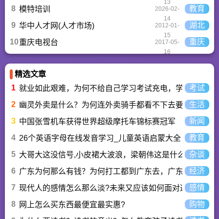
13
8
教育
模特培训
2026-02-
14
9
湖北
华中人才网(人才市场)
2012-01-
15
10
重庆
重庆电视台
2017-05-
16
精选文章
1
考试
就业如此艰难，为何不给自己学习考试充电，学一技之长
2
生活
幽灵外卖是什么？为何连外卖骑手都看不下去要举报？
3
新闻
中国张雪机车获得世界超级摩托车锦标赛冠军
4
教育
26个英语字母在线发音学习_儿童英语启蒙大全
5
杂谈
大哥大这没信号,小皮裙大波浪，梁朝伟这是什么歌曲？
6
经济
广东为何那么有钱？为何打工都到广东去，广东连续37年
7
感情
现代人的感情怎么那么淡?未来又应该如何面对这人情淡
8
购物
网上怎么买东西最便宜最实惠?