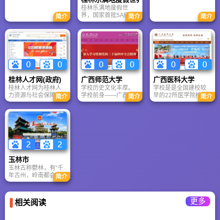
牌优势，定位于为桂
年，名为广西省立南
代的权威数字枢纽，
桂林乐满地度假世
林百姓生活服务，专
宁医院，1950命名为
持续为河池发展凝聚
界，国家首批5A级景
简介
简介
简介
注于桂林百姓的衣、
广西省人民医院，
民心、传递政策温
区，依“小西湖”灵湖而
食、住、行、吃、
1959年又更名为广西
度。
建，融合山水生态、
喝、玩、乐、游、购
壮族自治区人民医
茶花文化与多元度假
等日常生活信息服
院。医院附设有两个
业态。作为华南早期
务，开设了新闻、旅
门诊部、一个分院和
综合度假标杆，它曾
游、房产、汽车、团
一所卫校，在职职工
以主题乐园、高尔夫
购、商城、健康、求
2683人，其中高级职
球场及茶花博览会闻
职招聘、分类信息、
称477人，博硕士465
名，承载无数游客记
二手市场、论坛
人，开放床位1813
桂林人才网(政府)
广西师范大学
广西医科大学
忆。未来将向“山水度
(BBS)、鲜花、彩票等
张，年门急诊180万人
桂林人才网为桂林人
学校历史文化丰厚。
学校是是全国建校较
假+文化体验”转型，
19个与桂林百姓生活
次，出院病人5万人
力资源与社会保障局
学校前身——广西省
早的22所医学院校之
盘活灵湖、茶花等资
简介
简介
简介
息息相关的频道。
次，手术病人2.6万多
主管、桂林人才市场
立师范专科学校创办
一，是全国最早定点
源，打造一站式度假
人次。
主办的桂林唯一的官
于1932年，是广西高
招收外国留学生、港
目的地，期待新生后
方人才网站，为桂林
等师范教育的开端，
澳台学生和华侨学生
重现活力。
地区最大的人力资源
是中国最早的高等师
的8所医学院校之一，
综合服务平台。 桂林
范学校之一，曾六次
是教育部批准的有招
市人才市场唯一官方
更名，八次迁址，四
收本科临床医学专业
网站、桂林网络招聘
度调整。抗战时期，
（英语授课）留学生
第一领跑者，专业、
与西南师范学院、昆
资格的首批30所高校
玉林市
权威、高效7万英才、
明师范学院一起，成
之一，是广西壮族自
玉林古称鬱林，有“千
日新增简历600份、注
为抗日大后方著名的
治区人民政府重点建
年古州，岭南都会”的
册企业数千家、每日
三所高等师范院校
设的三所大学之一，
简介
美誉。西汉元鼎六年
百万点击率，桂北地
是广西医学教育、医
（公元前111年）开始
区有效人才最多、信
学研究、临床医疗和
设鬱林郡，至今已有
息流动最快、招聘最
预防保健的中心。
更多
相关阅读
2000多年的州郡历
高效的综合人才网
史。
站。