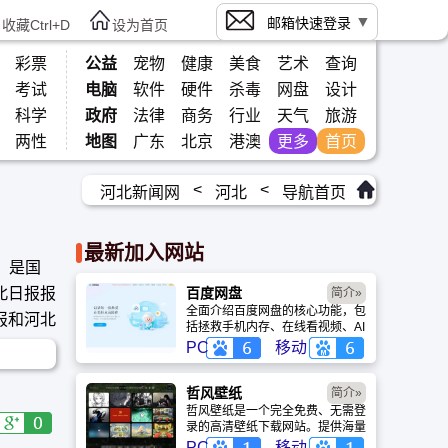
邮箱快速登录
收藏Ctrl+D
设为首页
彩票
公益
宠物
健康
美食
艺术
查询
考试
电脑
软件
硬件
杀毒
网盘
设计
科学
政府
法律
商务
行业
天气
旅游
两性
地图
广东
北京
港澳
更多
首页
<
<
河北新闻网
河北
导航首页
最新加入网站
年，是国
北日报报
百度网盘
简介»
全面介绍百度网盘的核心功能，包
报和河北
括拯救手机内存、在线看视频、AI
智能做笔记与总结长文。详细解答
PC
移动
数据安全性及服务器备份机制，带
你了解GenFlow AI智能体如何帮
你高效办公与学习。
哲风壁纸
简介»
哲风壁纸是一个完全免费、无需登
录的高清壁纸下载网站。提供海量
4K、8K超清电脑与手机壁纸，涵
PC
移动