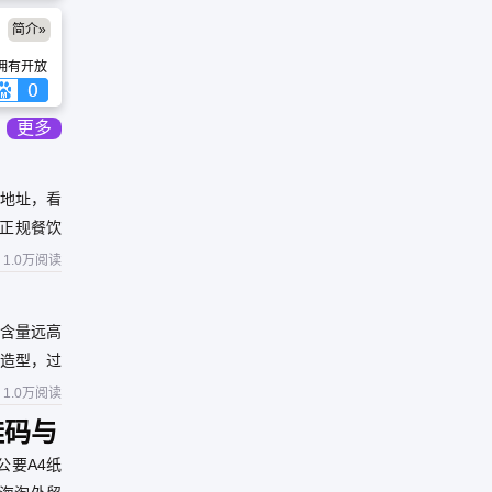
服务的
德才兼
民结构
校始终
简介»
门户地
业需
沿阵
m）拥有开放
业发展
职人员
投递个
上亦可
更多
合简
同时本
才网站
内具有
看地址，看
正规餐饮
有证。
1.0万阅读
含量远高
造型，过
1.0万阅读
鞋码与
公要A4纸