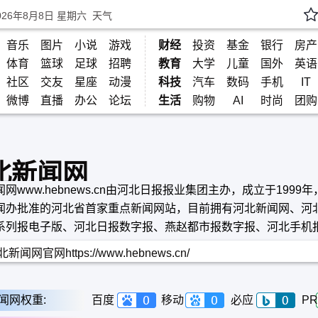
026年8月8日 星期六
天气
音乐
图片
小说
游戏
财经
投资
基金
银行
房产
体育
篮球
足球
招聘
教育
大学
儿童
国外
英语
社区
交友
星座
动漫
科技
汽车
数码
手机
IT
微博
直播
办公
论坛
生活
购物
AI
时尚
团购
北新闻网
网www.hebnews.cn由河北日报报业集团主办，成立于1999
闻办批准的河北省首家重点新闻网站，目前拥有河北新闻网、河
系列报电子版、河北日报数字报、燕赵都市报数字报、河北手机
wap网站等多种数字媒体。
新闻网官网https://www.hebnews.cn/
闻网权重:
百度
移动
必应
PR