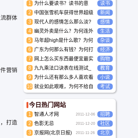
1
为什么要读书？读书的意
读书
义？怎么教育孩子读书？
2
中国张雪机车获得世界超级
新闻
主流群体
摩托车锦标赛冠军
3
现代人的感情怎么那么淡?
感情
未来又应该如何面对这人情
4
幽灵外卖是什么？为何连外
生活
淡如水的局面呢
卖骑手都看不下去要举报？
5
马年超high是什么歌？为何
杂谈
两广人听到那么搞笑？马超
6
广东为何那么有钱？为何打
经济
high到底是什么意思？
工都到广东去，广东连续37
7
网上怎么买东西最便宜最实
购物
年全国各省GDP第一。
惠?
8
九九乘法口诀表在线测试_
教育
事件营销
高清完整版下载_小学数学
9
为什么还有那么多人喜欢看
小说
口算练习
小说？小说到底有什么魅力
10
就业如此艰难，为何不给自
考试
长盛不衰？
己学习考试充电，学一技之
长，胜过万贯家财
今日热门网站
1
智通人才网
招聘
2011-12-06
台，打造
2
色影无忌
社区
2011-12-20
3
京报网(北京日报)
北京
2011-11-26