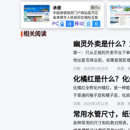
场管理。
有一级学科博士点15个；一级
学科硕士点46个，硕士专业学
承德
简介»
位授权类别30种；95个本科专
中国承德政府门户网站是河北
业。学科专业分布在哲学、经
省承德市人民政府在国际互联
济学、法学、教育学、文学、
网上建立的政府综合门户网
PC
移动
历史学、理学、工学、农学、
站，是我市县级以上政府及市
医学、管理学、艺术学12大门
政府各部门在国际互联网上统
相关阅读
类，是全国学科门类设置最齐
一建立的网站群；是全市各级
全的高校之一。
政府机关公用的信息综合平
幽灵外卖是什么？
台；是承德市电子政务建设的
重要组成部分，是数字承德的
第一：只从正规的外卖平台下单
重点工程之一。
地址是否商业街，如果是居民楼
店都会挂出来在网上，可以通过http
日期：2026年1月28日
来源：
化橘红是什么？化
化橘红全称化州橘红，是一种能
于普通的柚子皮和橘子皮，化痰
热水杀菌，烘干，陈化即可食用
日期：2026年3月11日
来源：
常用水管尺寸，纸
脚长对照，衣服尺
各种常用的尺寸和码数对照表，