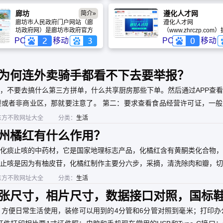
处、培训指导处。
业，为河北教育创下了
学校机械工程、材料科学学科
华电精神，培养了大批
良好口碑，从流量到网
跻身国内第一方阵，工程学进
备的能源电力人才。学
廊坊
遵化人才网
简介»
稳稳地占据河北教育的
入ESI全球前1‰。拥有多项国
围绕服务国家战略和行
廊坊市人民政府门户网站（廊
遵化人才网
位，并居全国前列。
家科技进步一等奖，在重型机
求，积极活跃在创新前
坊政府网）是廊坊市政府官方
（www.zhrczp.co
械、亚稳材料等领域达到国际
地，攻克了我国电力行
权威发布与在线服务综合平
式的网上求职平台，求
PC
移动
PC
移动
先进水平，正全力建设中国特
过程中多项技术难题
台。由市政府办公室主办，设
在网上即可给应聘单位
色世界一流大学。
政务公开、政务服务、互动交
人简历。招聘单位在网
流等六大栏目。秉承“宣传廊
发布招聘岗位、搜寻适
坊、服务社会”宗旨，全面推行
历，并发送面试通知，
为何连外卖骑手都看不下去要举报？
政务公开，提供高效便民服
网站与全国多个知名人
务，畅通政民互动渠道，致力
签订了会员协议，在省
，不要去搞什么第三方拼单，什么共享厨房那些下单。然后通过APP查
于打造阳光透明、高效便捷的
较大的影响力。
数字政府窗口。
或者非商业区，那就要注意了。 第二：要求查看食品经营许可证，一般
s://spjyxk.gsxt.gov.cn/ 这个地址把商家名称复制粘贴进去查询是否
东方不败网址大全
分类：
生活
州橘红有什么作用？
化痰止咳的中药材，它是国家地理标志产品，化橘红含有黄酮类化合物，
止咳是因为有柚皮苷，化橘红制作主要分六步，采摘，清洗除肉和瓣，切
。
东方不败网址大全
分类：
生活
张尺寸，相片尺寸，数据接口对照，国标
寸型号对照表一次性列出来。
方便日常生活使用，装修可以用到的4分管和6分管对照到毫米；打印办