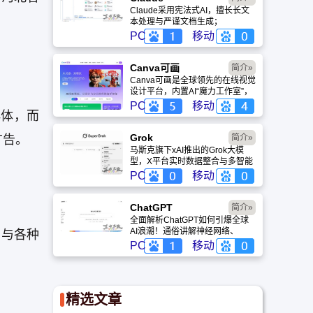
Claude采用宪法式AI，擅长长文
本处理与严谨文档生成；
ChatGPT基于RLHF，在复杂推
PC
移动
理、代码与快速迭代上占优。两者
定位不同，各有千秋。
Canva可画
简介»
Canva可画是全球领先的在线视觉
设计平台，内置AI“魔力工作室”，
提供海量正版模板与素材。无论是
PC
移动
群体，而
自媒体封面、企业海报还是PPT，
零基础用户也能轻松实现专业级创
作，让设计触手可及。
Grok
广告。
简介»
马斯克旗下xAI推出的Grok大模
型，X平台实时数据整合与多智能
体协作的核心优势。针对其中文能
PC
移动
力、隐私安全及幻觉问题等高频疑
问进行客观解答，提供AI选型参
考。
ChatGPT‌
简介»
全面解析ChatGPT如何引爆全球
AI浪潮！通俗讲解神经网络、
，与各种
Transformer与RLHF核心技术，
PC
移动
带您轻松看懂大语言模型如何重塑
未来。
精选文章