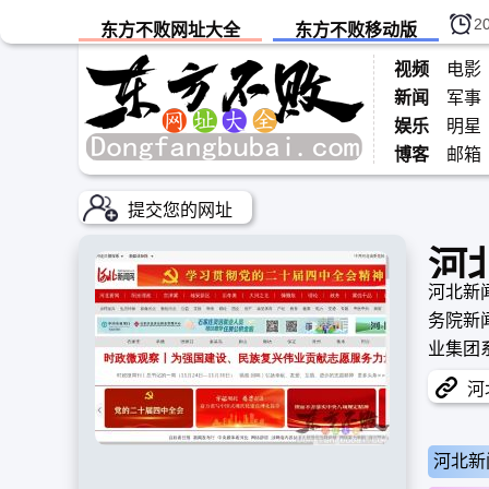
2
东方不败网址大全
东方不败移动版
视频
电影
新闻
军事
娱乐
明星
博客
邮箱
提交您的网址
河
河北新闻
务院新
业集团
新闻网
河北
河北新