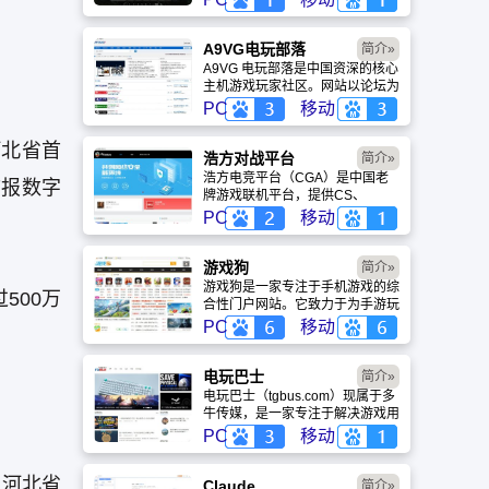
盖动漫、风景、赛博朋克等多元风
格。支持动态壁纸与头像制作，国
内访问极速，是美化桌面的首选平
A9VG电玩部落
简介»
台。
A9VG 电玩部落是中国资深的核心
主机游戏玩家社区。网站以论坛为
核心，提供全面的主机游戏资讯、
PC
移动
攻略和资料库，覆盖
PlayStation、Xbox、Switch 等全
河北省首
平台。凭借其深厚的历史积淀和活
浩方对战平台
简介»
跃的用户群体，A9VG 成为硬核玩
浩方电竞平台（CGA）是中国老
市报数字
家交流心得、分享攻略的首选平台
牌游戏联机平台，提供CS、
之一。
War3、星际争霸等经典游戏的稳
PC
移动
定联机服务。重温DOTA1的激情
岁月，找回当年的战友。同时提供
最新CGA电竞赛事资讯及热门页
游戏狗
简介»
游入口，致敬中国电竞的黄金时
游戏狗是一家专注于手机游戏的综
500万
代。
合性门户网站。它致力于为手游玩
家提供最新、最全的游戏资讯、攻
PC
移动
略、评测及视频等内容，是国内较
早一批专注于移动游戏领域的垂直
媒体。
电玩巴士
简介»
电玩巴士（tgbus.com）现属于多
牛传媒，是一家专注于解决游戏用
户需求的综合性游戏门户网站，电
PC
移动
玩巴士是一个全面的综合性游戏门
户，专注于为全球玩家提供主机、
为河北省
PC及移动端游戏的全方位资讯。
Claude
简介»