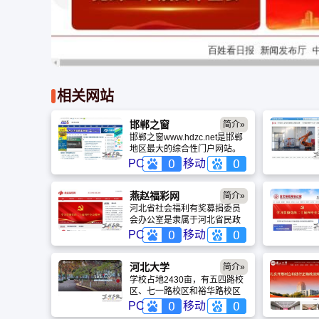
相关网站
邯郸之窗
简介»
邯郸之窗www.hdzc.net是邯郸
地区最大的综合性门户网站。
2002年3月，《邯郸之窗》率
PC
移动
先得到由中华人民共和国信息
产业部委托河北省通信管理局
颁发的ICP资格证（互联网信息
燕赵福彩网
简介»
服务经营许可证），编号：冀
河北省社会福利有奖募捐委员
ICP证020001。这标志着《邯
会办公室是隶属于河北省民政
郸之窗》在发展的道路上完成
厅的正处级事业处室（后于
PC
移动
了质的转变，进入了规范化、
2002年更名为河北省福利彩票
标准化、法制化的发展轨道！
发行管理中心），同时，受中
国福利彩票发行管理中心的业
河北大学
简介»
务监督、指导，是以“扶老、助
学校占地2430亩，有五四路校
残、救孤、济困为行业宗旨的
区、七一路校区和裕华路校区
社会公益性机构，主要负责全
等校区，建筑面积136万平方
PC
移动
省福利彩票的发行、销售和市
米，固定资产总值34亿元。设