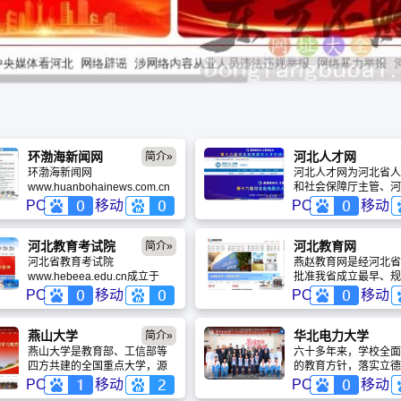
环渤海新闻网
河北人才网
简介»
环渤海新闻网
河北人才网为河北省人
www.huanbohainews.com.cn
和社会保障厅主管、河
是由唐山市政府新闻办公室主
才市场主办的河北省唯
PC
移动
PC
移动
管，唐山劳动日报社主办的新
方人才网站，河北人才
闻综合门户网站，是唐山新兴
于河北兴冀人才资源开
的第四媒体，也是国内重点地
公司，为河北省最大的
河北教育考试院
河北教育网
简介»
方新闻网站。环渤海新闻网
源综合服务平台。2011
河北省教育考试院
燕赵教育网是经河北省
2008年6月正式开通，目前日
月，河北人才网10周年
www.hebeea.edu.cn成立于
批准我省成立最早、规
访问量达50多万次，受众覆盖
业达4.5万家，简历6
1992年，是河北省教育厅直属
大、访问最高、专业最
PC
移动
PC
移动
20多个国家和地区。2008年，
将与您携手共进,再创辉
厅级事业单位，在省委、省政
响最广的综合教育门户
环渤海新闻网被评为河北省优
府和省教育厅的领导下，主管
站。自2002年成立以
秀新闻网站。2009年，荣膺中
全省高、中等教育考试、招生
教育网始终以传播教育
燕山大学
华北电力大学
简介»
国百强新闻网，并入选中国新
工作。 河北省教育考试院下设
振兴河北教育为宗旨，
燕山大学是教育部、工信部等
六十多年来，学校全面
媒体领军榜”。
七个处室：办公室、自学考试
业、服务为本为理念，
四方共建的全国重点大学，源
的教育方针，落实立德
处、普通高校招生处、成人招
广泛性，最大可能地服
自哈尔滨工业大学，被誉为中
本任务，秉承“自强不
PC
移动
PC
移动
生处、中师中专招生处、信息
人为目标，踏踏实实，
国重型机械领域的“黄埔军校”。
奋进、爱校敬业、追求