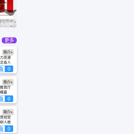
更多
简介»
力资源
北省人
一的官
网隶属
发有限
人力资
简介»
年 1
教育厅
,合作企
模最
0万，我们
强、影
煌!
性网
来，河北
文化，
简介»
勤奋敬
贯彻党
以“教育
树人根
务更多
息、团结
兢兢业
卓越”的