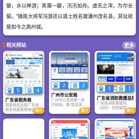
御，水以神游；芙蕖一瓣，汛汛如舟。虚无之滓，为尔长
留。”镇南大将军冯游还以道士姓名建潘州茂名县，其址就
是如今之高州城。
相关网站
更多
广州市公安局
广东省消防救援总队
广东省税务局
广州市公安局唯一官
广东省消防救援局
方网站，集“信息发布
国家税务总局广东省
（总队）的权威官
+ 在线办事 + 警民沟
税务局是集税收征
简介
简介
简介
网，既是政府信息公
通 + 监督举报”于一
管、服务、执法于一
开平台，也是公众获
体。无论是办理身份
体的现代化省级税务
取消防服务、学习安
证、查违章、申请出
机关，致力于构建“高
全知识、参与社会共
入境，还是了解最新
效、智能、便民”的税
治的重要窗口。无论
交规、举报犯罪线
收治理体系，服务广
是企业办理消防审
索，这里都是最权
东经济社会高质量发