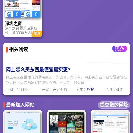
一概念体现出来外，
洋网、数字电视报
作；并相续建立了途
台置身其中，看到并
也将深圳这座城市的
纸、移动阅读本、手
歌自游网、开心购、
参与和享受一切。
地域特点以及人文文
机客户端 软件等产
羊彩网和金羊搜案等
化呈现出来；标识整
品，共同组成了强大
电子商务平台，且于
体造型及色彩给人以
的新媒体产品矩阵。
2008年，推出手机门
深圳之窗
年轻、活力、变化、
户网站
深圳之窗覆盖深港及
国际感；标志图形以
wap.ycwb.com。
珠三角3000万人口、
深圳市花“勒杜鹃”为视
简介
辐射东南沿海周边1亿
觉载体，由三个旋转
人群、影响国内外3亿
的叶片拼联而成，意
网民，以服务珠三角
喻深圳的多元文化与
更多
相关阅读
尤其是深圳地区用户
网络世界的信息交
为己任，努力打造深
换。
圳最具影响力的网络
媒体。一直以来，深
圳之窗以其优质的服
网上怎么买东西最便宜最实惠?
务和领先的技术，深
受广大网民的欢迎和
网上买东西最便宜的通用原则：先比价，再下单，网上买东西平台专属省钱技
赞誉。
巧，网上买东西便宜的终极心法：不买贵，只买值
日期：
12月22日
来源：东方不败网址大全
分类：
购物
1.0万阅读
最新加入网站
提交您的网址