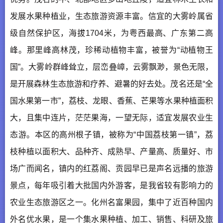
发展水果种植业，生态旅游资源丰富。信宜的大雾岭属省
级自然保护区，海拔1704米，为粤西最高、广东第二高
峰。那里峰高林茂，珍稀动植物丰富，被誉为“动植物王
国”。大雾岭群峰耸立，层峦叠嶂，云雾飘渺，景色无限，
是开展森林生态旅游和疗养、避暑的好去处。茂名还是“全
国水果第一市”，荔枝、龙眼、香蕉、芒果等水果种植面积
大，且集中连片，茫茫果海，一望无际，适宜发展农业生
态游。本区的高州根子镇，被称为“中国荔枝第一镇”，荔
枝种植以面积大、品种齐、成熟早、产量高、质量好、市
场广而闻名，镇内的红荔阁、贡园早已是声名远播的旅游
景点，每年吸引着大批国内外游客，是我省较有影响力的
农业生态旅游区之一。化州名富果园，集中了近百种国内
外名优水果，是一个集水果种植、加工、销售、科研及旅