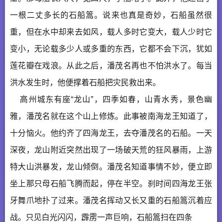
一根二丈多长的石船篙。说来也真是奇妙，石船虽然很
重，但在水中却来去如风，载人多时它变大，载人少时它
变小，无论载多少人或多重的东西，它都不会下沉，犹如
莲花瓣在戏浪。从此之后，潘茂名再也不怕洪水了。每当
洪水发生时，他便撑着石船把灾民救出来。
高州城东有座“龙山”，四季如春，山青水秀，景色幽
雅，潘茂名就在这个山上修炼。此事被南海龙王知道了，
十分恼火。他约齐了四海龙王，去夺潘茂名的石船。一天
深夜，龙山附近突然出现了一场破天荒的狂风暴雨，上游
特大山洪暴发，龙山倾倒。潘茂名知道事情不妙，便立即
坐上那只母石船飞腾而起，停在半空。刹时间四海龙王张
牙舞爪地扑了过来。潘茂名挥动又长又重的石船篙沉着应
战。只见白光闪闪，霹雳一声巨响，石船篙扫在四条