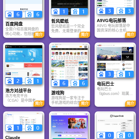
A9VG电玩部落
哲风壁纸
百度网盘
A9VG 电玩部落是中
哲风壁纸是一个完全
全面介绍百度网盘的
国资深的核心主机游
免费、无需登录的高
核心功能，包括拯救
简介
简介
简介
戏玩家社区。网站以
清壁纸下载网站。提
手机内存、在线看视
论坛为核心，提供全
供海量4K、8K超清电
频、AI智能做笔记与
面的主机游戏资讯、
脑与手机壁纸，涵盖
总结长文。详细解答
攻略和资料库，覆盖
动漫、风景、赛博朋
数据安全性及服务器
PlayStation、Xbox、
克等多元风格。支持
备份机制，带你了解
Switch 等全平台。凭
动态壁纸与头像制
GenFlow AI智能体如
借其深厚的历史积淀
作，国内访问极速，
何帮你高效办公与学
和活跃的用户群体，
是美化桌面的首选平
习。
A9VG 成为硬核玩家
台。
交流心得、分享攻略
的首选平台之一。
电玩巴士
电玩巴士
浩方对战平台
游戏狗
（tgbus.com）现属于
浩方电竞平台
游戏狗是一家专注于
多牛传媒，是一家专
（CGA）是中国老牌
手机游戏的综合性门
注于解决游戏用户需
简介
简介
简介
游戏联机平台，提供
户网站。它致力于为
求的综合性游戏门户
CS、War3、星际争霸
手游玩家提供最新、
网站，电玩巴士是一
等经典游戏的稳定联
最全的游戏资讯、攻
个全面的综合性游戏
机服务。重温DOTA1
略、评测及视频等内
门户，专注于为全球
的激情岁月，找回当
容，是国内较早一批
玩家提供主机、PC及
年的战友。同时提供
专注于移动游戏领域
移动端游戏的全方位
最新CGA电竞赛事资
的垂直媒体。
资讯。
Claude
讯及热门页游入口，