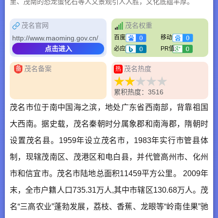
里、茂南的恐龙蛋化石等人文景观引人入胜，文化底蕴丰厚。
茂名官网
茂名权重
http://www.maoming.gov.cn/
百度
移动
点击进入
必应
PR值
茂名备案
茂名热度
备
热
累积热度：3516
茂名市位于南中国海之滨，地处广东省西南部，背靠祖国
大西南。据史载，茂名秦朝时分属象郡和南海郡，隋朝时
设置茂名县。1959年设立茂名市，1983年实行市管县体
制，现辖茂南区、茂港区和电白县，并代管高州市、化州
市和信宜市。茂名市陆地总面积11459平方公里。 2009年
末，全市户籍人口735.31万人,其中市辖区130.68万人。茂
名“三高农业”蓬勃发展，荔枝、香蕉、龙眼等“岭南佳果”驰