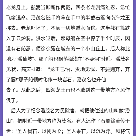
老龙身上，船篙当即断作两截，四条老龙剧痛难忍，急忙
飞窜逃命。潘茂名随手将拿在手中的半截石篙向南海龙王
掷去。老龙吓坏了，不顾一切地遁水而逃。这半截石篙跌
入了云炉洞。洪水退后，那母船在空中停了半个时辰，因
没有石船篙，便徐徐落在城东的一个小山丘上。后人称此
地为“潘仙坡”。那子船也飘落搁浅在“不要洞”附近。潘茂名
见状，高声-1道： “龙王已怕，贵地无忧，不要则弃，弃
了罢!”那子船顿时化作一块岩石，潘茂名也升仙
去了。从此之后，四海龙王再也不敢到这一带地方兴风作
浪了。
后人为了纪念潘茂名为民除害，就把他住过的山叫做“潘
山”，把附近一带地方称为茂名。有人还作了石船铭流传于
世：“圣人餐石，以刚为柔；圣人乘石，以沉为浮。风将气