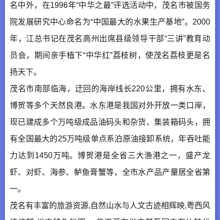
名中外，在1996年“中华之最”评选活动中，茂名市被国务
院发展研究中心命名为“中国最大的水果生产基地”。2000
年，江总书记在茂名高州出席县级领导干部“三讲”教育动
员会，期间亲手植下“中华红”荔枝树，使茂名荔枝更是名
扬天下。
茂名市南部临海，迂回的海岸线长220公里，拥有水东、
博贺等多个天然良港。水东港是我国对外开放一类口岸，
现已建成多个万吨级成品油码头和杂货、集装箱码头，拥
有全国最大的25万吨级单点系泊原油接卸系统，年吞吐能
力达到1450万吨。博贺港是全省三大渔港之一，盛产龙
虾、对虾、海参、鲈鱼膏蟹等，全市水产品产量居全省第
一。
茂名有丰富的旅游资源,自然山水与人文古迹相辉映,粤西风