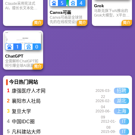
致敬中国电竞的黄金
Claude采用宪法式
Grok
时代。
AI，擅长长文本处理
马斯克旗下xAI推出的
Canva可画
与严谨文档生成；
Grok大模型，X平台实
ChatGPT基于RLHF，
Canva可画是全球领
时数据整合与多智能
在复杂推理、代码与
先的在线视觉设计平
简介
简介
简介
体协作的核心优势。
快速迭代上占优。两
台，内置AI“魔力工作
针对其中文能力、隐
者定位不同，各有千
室”，提供海量正版模
私安全及幻觉问题等
秋。
板与素材。无论是自
高频疑问进行客观解
媒体封面、企业海报
答，提供AI选型参
还是PPT，零基础用
考。
户也能轻松实现专业
级创作，让设计触手
ChatGPT‌
可及。
全面解析ChatGPT如
何引爆全球AI浪潮！
简介
通俗讲解神经网络、
Transformer与RLHF
核心技术，带您轻松
今日热门网站
看懂大语言模型如何
重塑未来。
1
招聘
康强医疗人才网
2026-03-
22
2
湖北
襄阳市人社局
2026-02-
04
3
上海
复旦大学
2020-06-
09
4
IT
中国IDC圈
2012-01-
08
5
IT
凡科建站大师
2015-09-