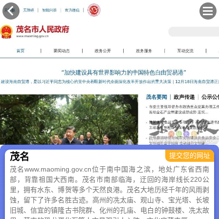
×
茂名
提交您的网址
茂名www.maoming.gov.cn位于南中国海之滨，地处广东省西南
部，背靠祖国大西南。茂名市南部临海，迂回的海岸线长220公
里，拥有水东、博贺等多个天然良港。茂名大地历经千年的风雨剥
蚀，留下了许多名胜古迹。高州的冼太庙、观山寺、宝光塔、长坡
旧城、信宜的镇隆古书院群、化州的孔庙、电白的钟鼓楼、冼太故