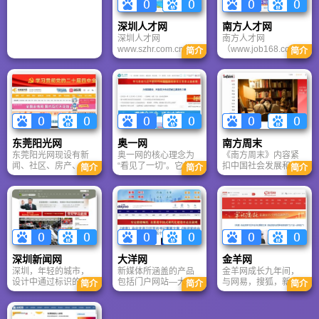
批，还是市民了解防
威、最安全、最便捷
展。
火常识，都可通过该
的官方入口。
网站获得可靠信息。
深圳人才网
南方人才网
深圳人才网
南方人才网
www.szhr.com.cn作为
（www.job168.com）
简介
简介
深圳市人才交流服务
是中国最大、最专业
中心有限公司的门户
的区域性人才市场--中
网站，于2009年正式
国南方人才市场旗下
更名为深圳市人才交
唯一的人力资源专业
流服务中心有限公
网站。南方人才网以
司。深圳市人才交流
用户为中心，以市场
服务中心有限公司各
为导向，以创新为动
项业务得到了快速的
力，率先获得了国际
东莞阳光网
奥一网
南方周末
发展，逐渐发展成为
ISO9002质量体系认
东莞阳光网现设有新
奥一网的核心理念为
《南方周末》内容紧
集现场招聘、网络招
证，以良好的商业模
闻、社区、房产、旅
“看见了一切”。它包含
扣中国社会发展和国
聘、人才信息服务、
式在经济发达地区立
简介
简介
简介
游、生活、丽人、交
多种诉求：有丰富的
际时局的热点和关键
人事代理、人才派
脚，开创了人才网站
友、娱乐、摄影、视
资讯，能够看到一
点，完整、真实的记
遣、人才征信、大学
树质量品牌的先河。
频、供求、广播、电
切；采集与传播速度
录中国社会迈向未来
生就业服务、承办人
视、主持、魅力东莞
快，新闻原生性、自
的脉络、趋势和图
才高交会和人才文博
等20多个专业频道。
然性强，可看到正在
景。根据专业品牌机
会、举办毕业生就业
东莞阳光网共享东莞
发生的一切；不仅仅
构评估，“南方周末”的
双选会、管理和服务
广播电视台广播与电
提供事实，还提供对
品牌价值高度20亿
流动党员等兼具市场
视资源优势，发布东
事实的分析与解读，
元，多次获得国内外
化服务和公益型服务
深圳新闻网
大洋网
金羊网
莞地区新闻资讯更快
能看明白一切；网络
传媒大奖，是中国公
职能的华南地区知
深圳，年轻的城市，
新媒体所涵盖的产品
金羊网成长九年间，
更新，专享视（音）
视觉合乎人性，追求
信力最强的综合性周
名、全国具有一定影
设计中通过标识的独
包括门户网站—大洋
与网易，搜狐，新
频直播与点播东莞广
愉悦舒适，能够轻松
报。
简介
简介
简介
响力的大型人才服务
特性，来塑造这个城
网，多媒体数字报
浪，腾讯，雅虎等全
播电视台广播、电视
地看到一切；不仅可
专业机构。
市的独特气质。标识
纸、手机报纸、广州
国知名门户网站进行
节目。
以了解事实，更能够
除了能够将新媒体这
日报3G 门户、手机大
紧密的信息授权合
通过多种组合互动平