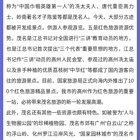
称为“中国巾帼英雄第一人”的冼太夫人、唐代重臣高力
士、岭南著名才子陈鉴等都是茂名人。今天，大部分古迹
都被开发成景点，供游人参观游览。五是红色旅游资源优
势。茂名是江总书记对全国进行“三讲”教育动员的地方，
也是江总书记首次提出“三个代表”重要思想的地方，江总
书记作“三讲”动员的高州人民会堂、参观过的高州冼太庙
以及亲手种植的优质荔枝树“中华红”等都成了国内游客向
往的旅游景点。目前，国家旅游局正式向海内外推出了10
0个红色旅游精品景点，我市的高州作为红色旅游的重要
一站，必将带来茂名旅游的新一轮发展高潮。
此外，茂名还有其他一些资源也颇有特色。如被誉为“人与
生物圈公园”的珍稀植物园、茂名市郊有广州“白云山”之称
的浮山岭、化州罗江沿岸风光、“国家园林城市”的茂名市