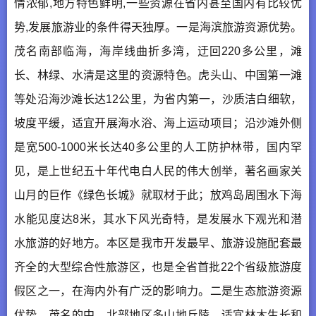
情浓郁,地方特色鲜明,一些资源在省内甚至国内有比较优
势,发展旅游业的条件得天独厚。一是海滨旅游资源优势。
茂名南部临海，海岸线曲折多湾，迂回220多公里，滩
长、林绿、水清是这里的资源特色。虎头山、中国第一滩
等处沿海沙滩长达12公里，为省内第一，沙质洁白细软，
坡度平缓，适宜开展海水浴、海上运动项目；沿沙滩外侧
是宽500-1000米长达40多公里的人工防护林带，国内罕
见，是上世纪五十年代电白人民的伟大创举，著名画家关
山月的巨作《绿色长城》就取材于此；放鸡岛周围水下海
水能见度达8米，其水下风光奇特，是发展水下观光和潜
水旅游的好地方。本区是我市开发最早、旅游设施配套最
齐全的大型综合性旅游区，也是全省首批22个省级旅游度
假区之一，在海内外有广泛的影响力。二是生态旅游资源
优势。茂名的中、北部地区多山地丘陵，适宜林木生长和