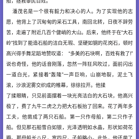
船，拯救黎民百姓。
潘茂名是一个很有毅力和决心的人。为了实现他的志
愿，他背上了沉甸甸的采石工具，南回北转，日夜不辞劳
苦，走遍了附近几百个健峭的大山。后来，他终于在“大石
岭”找到了能造石船的洁白无瑕、坚硬如钢的花岗石，顿时
高兴得手舞足蹈地赞叹道： “多美的石块啊，百姓有救了!”
说也奇怪，他的话音刚落，忽然一阵狂风吹过，面前闪出
一道白光，紧接着“轰隆”一声巨响，山崩地裂，泥土飞
滚，沙浪泥雾交织成的帷幕，徐徐拉开。他揉
了揉眼睛，只见前面摆着一块光亮洁白的大石块，他高兴
极了，费了九牛二虎之力把大石板抬了回来。花了两年多
工夫，他凿成了两只石船。第一只作母船，第二只作子
船。但见那石船雪白如银，光泽透明如水晶，形状如荷花
瓣。那母船长八尺，宽四尺，子船略小。此外，他还凿了