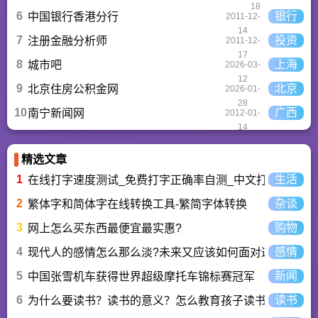
18
6
银行
中国银行香港分行
2011-12-
14
7
投资
注册金融分析师
2011-12-
17
8
上海
城市吧
2026-03-
12
9
北京
北京住房公积金网
2026-01-
28
10
广西
南宁新闻网
2012-01-
14
精选文章
1
生活
在线打字速度测试_免费打字正确率自测_中文打字水平测
2
杂谈
繁体字和简体字在线转换工具-繁简字体转换
3
购物
网上怎么买东西最便宜最实惠?
4
感情
现代人的感情怎么那么淡?未来又应该如何面对这人情淡
5
新闻
中国张雪机车获得世界超级摩托车锦标赛冠军
6
读书
为什么要读书？读书的意义？怎么教育孩子读书？