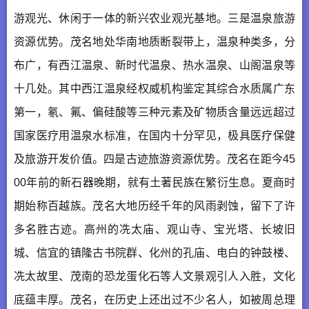
游观光、休闲于一体的新兴农业观光基地。三是温泉旅游
资源优势。茂名地处华南地质断裂带上，温泉种类多，分
布广，有西江温泉、新时代温泉、热水温泉、山阁温泉等
十几处。其中西江温泉经权威机构鉴定其综合水质属广东
第一，氡、氟、偏硅酸等三种元素及矿物质含量远远超过
国家医疗用温泉水标准，在国内十分罕见，极具医疗保健
及旅游开发价值。四是古迹旅游资源优势。茂名在距今45
00年前的新石器晚期，就有土著民族在繁衍生息。夏商时
期始称百越族。茂名大地历经千年的风雨剥蚀，留下了许
多名胜古迹。高州的冼太庙、观山寺、宝光塔、长坡旧
城、信宜的镇隆古书院群、化州的孔庙、电白的钟鼓楼、
冼太故里、茂南的恐龙蛋化石等人文景观引人入胜，文化
底蕴丰厚。茂名，在历史上还出过不少名人，如被周总理