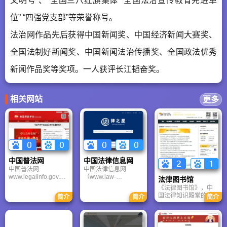
文明号”、“全国三八红旗集体”“全国法治宣传教育先进单
位” “四强党支部”等荣誉称号。
法治网作品先后获得中国新闻奖、中国经济新闻大赛奖、
全国法制好新闻奖、中国新闻法治传播奖、全国政法优秀
新闻作品奖等奖项。一人获评长江韬奋奖。
相关网站
更多
中国普法网
中国法律信息网
中国普法网
中国法律信息网
www.legalinfo.gov.cn
（www.law-
法律图书馆
是由中华人民共和国
star.com）是北京中天
《法律图书馆》，中
司法部办公厅、法制
诺士达科技有限责任
国法律知识殿堂的数
简介
简介
简介
宣传司和法制日报社
公司主办的专业性法
字化守望者，自1999
联合主办的司法部官
律网站。该网站于
年启航，承袭西湖法
方网站。中国普法网
1998年开通。中国法
律书店三十余载书香
以提高全民法律素质
律信息网已经成为很
底蕴。作为中文法律