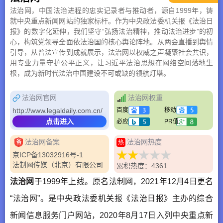
法治网，中国法治进程的忠实记录者与推动者，源自1999年，铸
就中央重点新闻网站的独家标杆。作为中央政法委机关报《法治日
报》的数字化延伸，我们坚守“弘扬法治精神，推动法治进步”的初
心，构筑党领导全面依法治国的核心舆论阵地。从两会直播到舆情
引导，从普法宣传到成就展示，法治网以权威之声凝聚社会共识，
用专业力量守护公平正义，让习近平法治思想在网络空间落地生
根，成为新时代法治中国建设不可或缺的领航灯塔。
法治网官网
法治网权重
http://www.legaldaily.com.cn/
百度
移动
点击进入
必应
PR值
法治网备案
法治网热度
备
热
京ICP备13032916号-1
法制网传媒（北京）有限公司
累积热度：4361
法治网
于1999年上线。原名法制网，2021年12月4日更名
“法治网”。是中央政法委机关报《法治日报》主办的综合
新闻信息服务门户网站，2020年8月17日入列中央重点新