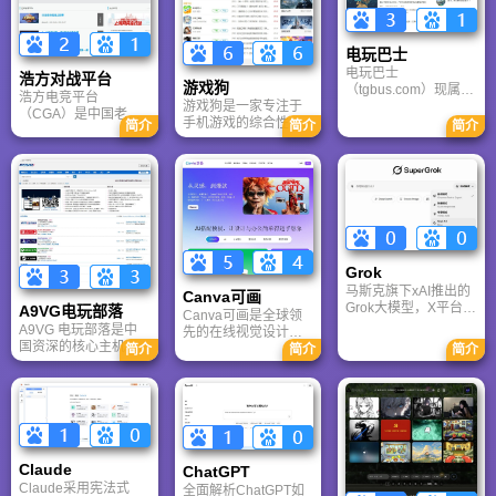
电玩巴士
电玩巴士
浩方对战平台
游戏狗
（tgbus.com）现属于
浩方电竞平台
游戏狗是一家专注于
多牛传媒，是一家专
（CGA）是中国老牌
手机游戏的综合性门
注于解决游戏用户需
简介
简介
简介
游戏联机平台，提供
户网站。它致力于为
求的综合性游戏门户
CS、War3、星际争霸
手游玩家提供最新、
网站，电玩巴士是一
等经典游戏的稳定联
最全的游戏资讯、攻
个全面的综合性游戏
机服务。重温DOTA1
略、评测及视频等内
门户，专注于为全球
的激情岁月，找回当
容，是国内较早一批
玩家提供主机、PC及
年的战友。同时提供
专注于移动游戏领域
移动端游戏的全方位
最新CGA电竞赛事资
的垂直媒体。
资讯。
讯及热门页游入口，
致敬中国电竞的黄金
Grok
时代。
马斯克旗下xAI推出的
Canva可画
Grok大模型，X平台实
A9VG电玩部落
Canva可画是全球领
时数据整合与多智能
A9VG 电玩部落是中
先的在线视觉设计平
体协作的核心优势。
国资深的核心主机游
台，内置AI“魔力工作
简介
简介
简介
针对其中文能力、隐
戏玩家社区。网站以
室”，提供海量正版模
私安全及幻觉问题等
论坛为核心，提供全
板与素材。无论是自
高频疑问进行客观解
面的主机游戏资讯、
媒体封面、企业海报
答，提供AI选型参
攻略和资料库，覆盖
还是PPT，零基础用
考。
PlayStation、Xbox、
户也能轻松实现专业
Switch 等全平台。凭
级创作，让设计触手
借其深厚的历史积淀
可及。
Claude
ChatGPT‌
和活跃的用户群体，
Claude采用宪法式
全面解析ChatGPT如