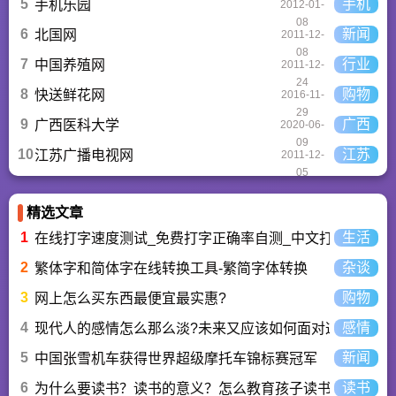
5
手机
手机乐园
2012-01-
08
6
新闻
北国网
2011-12-
08
7
行业
中国养殖网
2011-12-
24
8
购物
快送鲜花网
2016-11-
29
9
广西
广西医科大学
2020-06-
09
10
江苏
江苏广播电视网
2011-12-
05
精选文章
1
生活
在线打字速度测试_免费打字正确率自测_中文打字水平测
2
杂谈
繁体字和简体字在线转换工具-繁简字体转换
3
购物
网上怎么买东西最便宜最实惠?
4
感情
现代人的感情怎么那么淡?未来又应该如何面对这人情淡
5
新闻
中国张雪机车获得世界超级摩托车锦标赛冠军
6
读书
为什么要读书？读书的意义？怎么教育孩子读书？