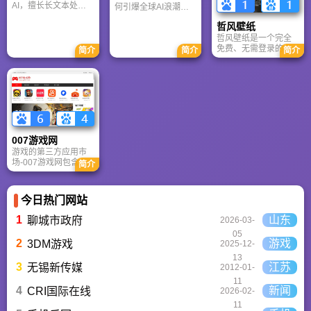
A9VG 成为硬核玩家
AI，擅长长文本处理
何引爆全球AI浪潮！
交流心得、分享攻略
与严谨文档生成；
通俗讲解神经网络、
的首选平台之一。
哲风壁纸
ChatGPT基于RLHF，
Transformer与RLHF
在复杂推理、代码与
核心技术，带您轻松
哲风壁纸是一个完全
快速迭代上占优。两
看懂大语言模型如何
免费、无需登录的高
简介
简介
简介
者定位不同，各有千
重塑未来。
清壁纸下载网站。提
秋。
供海量4K、8K超清电
脑与手机壁纸，涵盖
动漫、风景、赛博朋
克等多元风格。支持
动态壁纸与头像制
作，国内访问极速，
是美化桌面的首选平
007游戏网
台。
游戏的第三方应用市
场-007游戏网包含安
简介
卓（Android）和苹果
（iOS）系统的手机应
用、游戏以及电脑软
今日热门网站
件的下载服务，还有
精心推荐的应用排行
1
山东
聊城市政府
2026-03-
榜,搭配极佳的下载体
05
验,致力于成为用户值
2
游戏
3DM游戏
2025-12-
得信赖的应用商店。
13
3
江苏
无锡新传媒
2012-01-
11
4
新闻
CRI国际在线
2026-02-
11