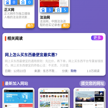
专业网站。
卓有成效的互联网整
明的法律生态。从首
合营销解决方案。
创在线付费咨询到打
正义网
造政企数字化标杆，
正义网作为独立媒体
我们始终致力于打破
法治网
人格的法治资讯新媒
信息壁垒，用专业与
体，秉持“立足法治、
温度守护正义，让法
法治网，中国法治进
影响社会”的战略定位
治阳光触手可及，成
程的忠实记录者与推
简介
简介
和建设“法治类资讯门
为全球知名的一站式
动者，源自1999年，
户网站”发展目标，强
法律服务平台。
铸就中央重点新闻网
化舆论监督内容和法
站的独家标杆。作为
更多
相关阅读
律监督内容，今天已
中央政法委机关报
然成为拥有博客、微
《法治日报》的数字
博、网络视频、移动
化延伸，我们坚守“弘
互联网客户端等多平
扬法治精神，推动法
台的新媒体。
治进步”的初心，构筑
网上怎么买东西最便宜最实惠?
党领导全面依法治国
网上买东西最便宜的通用原则：先比价，再下单，网上买东西平台专属省钱技
的核心舆论阵地。从
两会直播到舆情引
巧，网上买东西便宜的终极心法：不买贵，只买值
导，从普法宣传到成
日期：
12月22日
来源：东方不败网址大全
分类：
购物
1.0万阅读
就展示，法治网以权
威之声凝聚社会共
识，用专业力量守护
公平正义，让习近平
最新加入网站
提交您的网址
法治思想在网络空间
落地生根，成为新时
代法治中国建设不可
或缺的领航灯塔。