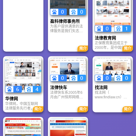
和社会法治化管理水
多专业法律人员获取
门户的领军者，我们
平，促进依法治国，
及时专业信息的必须
以专业团队匠心耕
建设社会主义法治国
渠道，在百度、
耘，汇聚海量法学智
家进程为宗旨，联系
GOOGLE等搜索引擎
慧，构筑起连接法律
法律界各类优秀人
法律类排名位居第一
盈科律师事务所
人与知识的坚实桥
才，博采众长。有专
位。 北京中天诺士达
为客户提供满意的法
梁。从纸质邮购到云
家学者之法理点评，
科技有限责任公司是
律服务是我们矢志不
端大数据，从百万日
有实际工作者之实例
国内最早（1992年）
渝的目标，盈科坚
访到四十万会员信
法律教育网
辨析，可供法学理论
通过电子方式提供法
持"以客户为导向"，专
赖，我们始终坚守“内
深造者探访，也可供
律信息服务的专业公
正保教育集团成立于
门成立"客户服务中
容至上”的初心，以权
寻求一般法律知识者
司。
2000年，是中国领先
简介
简介
心"和"投融资中心"，
威资料赋能法治进
点击。
的职业教育与在线教
始终以客户的需求为
程，让每一篇论文、
育服务商。旗下网校
关注焦点，以顾客满
每一份判决都成为推
覆盖13个行业300余
意为工作目标，充分
动正义的力量，铸就
类课程，年服务学员
发挥盈科全球化法律
中文法律界不可逾越
近400万，同时为
服务体系的优势，整
的知识丰碑。
4000余所院校及10万
合全球各地办公室、
家企业提供智慧教育
各专业部门和全体律
解决方案。正保教育
师的资源，不仅为客
法律快车
找法网
秉持"学员利益至上"理
户解决法律问题
法律快车系2005年6
找法网（
念，积极应用AI等前
月由广州恒邦网络技
www.findlaw.cn）于
沿技术，致力于构建
华律网
术有限公司创办，中
2002年正式推出，是
完善的终身教育体
华律网，中国互联网
国政法大学、北京大
国内首家大型法律资
系，推动中国职业教
法律服务先行者，二
简介
简介
简介
学、中国人民大学等
讯信息网站。自创立
育持续发展。
十载坚守“让所有人享
高校专家教授组推荐
以来，一直致力于为
受普惠法律服务”的使
并提供专业支持，架
用户提供丰富的法律
命。作为连接亿万用
构于国际互联网上的
资讯信息与专业的法
户与专业律师的桥
提供大型免费法律咨
律咨询服务，并为律
梁，华律网以科技赋
询和法律信息服务的
师与律师事务所提供
能法治，构建健康透