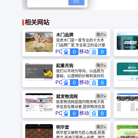
相关网站
木门品牌
简介»
双虎木门是一家专业的十大木
门品牌厂家,专业前卫的设计理
念引领中国木门消费潮流
PC
移动
起重吊钩
简介»
我们以市场为导向，以品质为
基础，以透明的价格和良好的
服务推进顾客成功为目标。目
PC
移动
前为止，我们已经全球50多个
国家，出口过产品。
就发物流网
简介»
就发物流网是国内物流电子商
务信息化推动者,提供物流信息
PC
移动
明华堂
简介»
明华堂又被称为匠心独造,民族
尊华,高端汉服第一品牌。明华