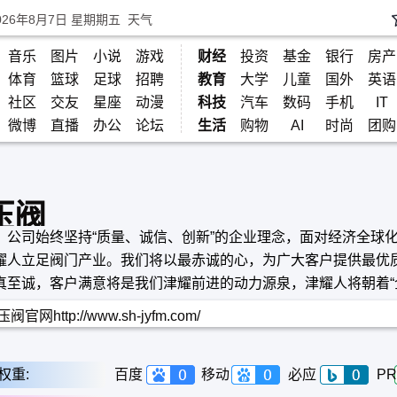
026年8月7日 星期期五
天气
音乐
图片
小说
游戏
财经
投资
基金
银行
房产
体育
篮球
足球
招聘
教育
大学
儿童
国外
英语
社区
交友
星座
动漫
科技
汽车
数码
手机
IT
微博
直播
办公
论坛
生活
购物
AI
时尚
团购
压阀
，公司始终坚持“质量、诚信、创新”的企业理念，面对经济全球
耀人立足阀门产业。我们将以最赤诚的心，为广大客户提供最优
真至诚，客户满意将是我们津耀前进的动力源泉，津耀人将朝着“
篮，用户满意的向导”的目标而不懈努力。
阀官网http://www.sh-jyfm.com/
权重:
百度
移动
必应
PR