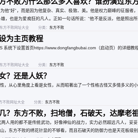
方不败为什么那么多人喜欢？谁扮演过东
为他“好”，而是因为他复杂、真实、极致、美。他是权力巅峰的征服者
雄，也是为爱痴狂的凡人。正如一句话所说：“他不是反派，他是照出所
东方不败网址大全
分类：
东方不败
设为主页教程
OS 系统下设置首页https://www.dongfangbubai.com（启动页）的详细教
东方不败网址大全
分类：
东方不败
女？还是人妖？
性，从心里角度上看是女性，从而昭著出了一个性格古怪又多情多义的小
方不败网址大全
分类：
东方不败
几？东方不败，扫地僧，石破天，达摩老
，谁才是天下第一？
这两人用的都不是传统武功，好像神仙的战力，实力必然超远凡人，妥妥
山，东方不败的绣花针显的不够看，而且石破天的防御力也是天花板级别