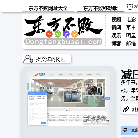
2
东方不败网址大全
东方不败移动版
视频
电影
新闻
军事
娱乐
明星
博客
邮箱
提交您的网址
减
多年来
战，津
务。至
英的摇
减压
减压阀