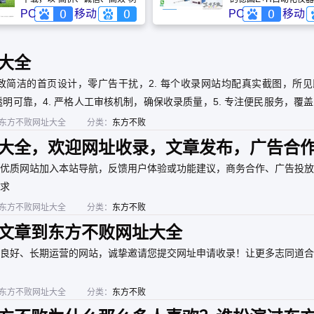
立回收标杆。公司专注整厂打
现货供应商。
PC
移动
PC
移动
包与各类闲置设备处置，凭借
高于市场20%的报价和专业拆
除团队，迅速响应珠三角客户
需求。从大型工厂拆迁到商业
大全
设备更新，厚道资源以绿色循
环理念，为您提供省心、安
极致简洁的首页设计，零广告干扰，2. 每个收录网站均配真实截图，所
全、增值的一站式资产变现解
决方案。
透明可靠，4. 严格人工审核机制，确保收录质量，5. 专注便民服务，覆
东方不败网址大全
分类：
东方不败
大全，欢迎网址收录，文章发布，广告合
优质网站加入本站导航，反馈用户体验或功能建议，商务合作、广告投放
求
东方不败网址大全
分类：
东方不败
文章到东方不败网址大全
良好、长期运营的网站，诚挚邀请您提交网址申请收录！让更多志同道合
东方不败网址大全
分类：
东方不败