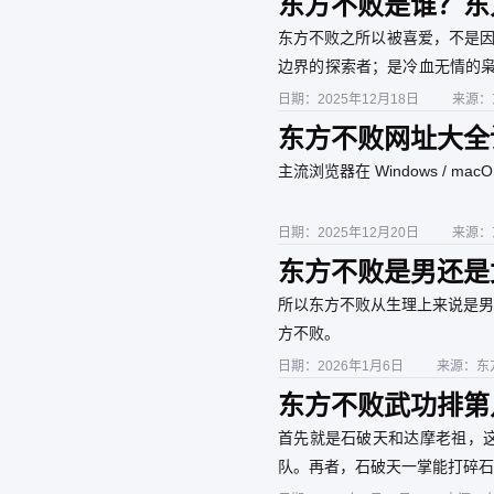
东方不败是谁？东
败？
东方不败之所以被喜爱，不是因
边界的探索者；是冷血无情的枭
与恐惧的一面镜子。”
日期：2025年12月18日
来源：
东方不败网址大全
主流浏览器在 Windows / mac
日期：2025年12月20日
来源：
东方不败是男还是
所以东方不败从生理上来说是男
方不败。
日期：2026年1月6日
来源：东
东方不败武功排第
孤求败一起大混战
首先就是石破天和达摩老祖，
队。再者，石破天一掌能打碎石