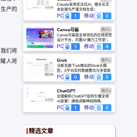
Claude采用宪法式AI，擅长长文
们生产的
本处理与严谨文档生成；
ChatGPT基于RLHF，在复杂推
PC
移动
理、代码与快速迭代上占优。两者
定位不同，各有千秋。
Canva可画
简介»
Canva可画是全球领先的在线视觉
设计平台，内置AI“魔力工作室”，
提供海量正版模板与素材。无论是
PC
移动
。我们将
自媒体封面、企业海报还是PPT，
零基础用户也能轻松实现专业级创
作，让设计触手可及。
Grok
津耀人将
简介»
马斯克旗下xAI推出的Grok大模
型，X平台实时数据整合与多智能
体协作的核心优势。针对其中文能
PC
移动
力、隐私安全及幻觉问题等高频疑
问进行客观解答，提供AI选型参
考。
ChatGPT‌
简介»
全面解析ChatGPT如何引爆全球
AI浪潮！通俗讲解神经网络、
Transformer与RLHF核心技术，
PC
移动
带您轻松看懂大语言模型如何重塑
未来。
精选文章