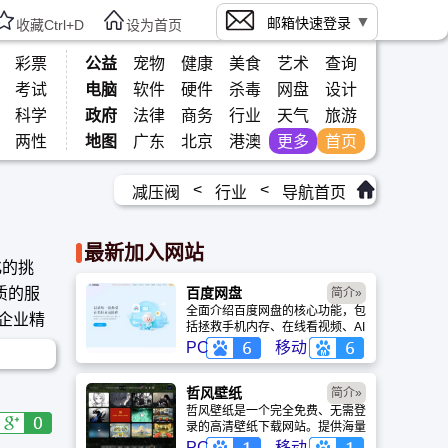
邮箱快速登录
收藏Ctrl+D
设为首页
彩票
公益
宠物
健康
美食
艺术
查询
考试
电脑
软件
硬件
杀毒
网盘
设计
科学
政府
法律
商务
行业
天气
旅游
两性
地图
广东
北京
港澳
更多
首页
<
<
减压阀
行业
导航首页
最新加入网站
化的挑
质的服
百度网盘
简介»
全面介绍百度网盘的核心功能，包
企业精
括拯救手机内存、在线看视频、AI
智能做笔记与总结长文。详细解答
PC
移动
数据安全性及服务器备份机制，带
你了解GenFlow AI智能体如何帮
你高效办公与学习。
哲风壁纸
简介»
哲风壁纸是一个完全免费、无需登
录的高清壁纸下载网站。提供海量
4K、8K超清电脑与手机壁纸，涵
PC
移动