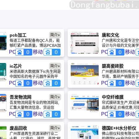
pcb加工
唐和文化
简介»
每道工序都配备有QC人员，能
广州唐和文化是专注空
够盯紧产品质量。博远PCBA加
设计与升级的文化美学
工厂：从资料设计到成品复制
集策划、设计、施工于
PC
移动
PC
移动
全由我司自主完成，因而产品
公司拥有4A背景设计
的质量能够得到更有效的控
耕行业十余年，服务越
制。
力等1000+客户。主
ic芯片
碧高瓷砖胶
简介»
化墙、党建展示、办公
米德高斯大数据旗下ic先生网是
广州碧高新材料有限公
设等业务，坚持“好形
中国知名的电子元器件采购平
华南，集研产销服务于
争力”，以匠心打造有
台，商城所售原装元器件主要
专攻铝模及装配式建筑
PC
移动
PC
移动
记忆标签的空间精品，
有电阻、电容、ic芯片、半导体
鼓、脱落等行业痛点。
业品牌增值。
等
进美德设备，融合欧日
提供瓷砖背涂胶、岩板
吾发物流网
中空纤维膜
简介»
缝剂等全系列环保建材
吾发物流网是专业的物流网站,
帘式膜研发生产,欢迎来
“创新发展、质量至上
汇集大量物流信息、货运信
品质保证,价格优惠,可
高以卓越产品与专业服
息、物流公司、货运专线、货
解决方案,售后无忧
PC
移动
PC
移动
力建筑行业实现更安全
源车辆、快递搬家、货运代理
观的品质飞跃。
等相关物流信息。
废品回收
德国E+H水分析仪
简介»
广州厚道再生资源深耕行业二
佛山丽仪科技有限公司
十载，以“高价、诚信、高效”树
的德国E+H自动化仪