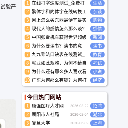
1
在线打字速度测试_免费打
生活
和试验严
字正确率自测_中文打字水
2
繁体字和简体字在线转换工
杂谈
平测评工具
具-繁简字体转换
3
网上怎么买东西最便宜最实
购物
惠?
4
现代人的感情怎么那么淡?
感情
未来又应该如何面对这人情
5
中国张雪机车获得世界超级
新闻
淡如水的局面呢
摩托车锦标赛冠军
6
为什么要读书？读书的意
读书
义？怎么教育孩子读书？
7
九九乘法口诀表在线测试_
教育
高清完整版下载_小学数学
8
就业如此艰难，为何不给自
考试
口算练习
己学习考试充电，学一技之
9
为什么还有那么多人喜欢看
小说
长，胜过万贯家财
小说？小说到底有什么魅力
10
广东为何那么有钱？为何打
经济
长盛不衰？
工都到广东去，广东连续37
年全国各省GDP第一。
今日热门网站
1
康强医疗人才网
招聘
2026-03-22
2
襄阳市人社局
湖北
2026-02-04
3
复旦大学
上海
2020-06-09