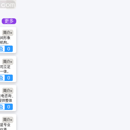
更多
简介»
间形象
机构，
一体。
团队，深
秀、富
营企业文
简介»
空间建
司立足
象就是竞
一体，
内涵、有
墙面空
赋能企
公司引
技术，
胶、美
简介»
。秉持
电咨询:,
”理念，碧
提供整体
务，助
、更美
简介»
是专业
器仪表，