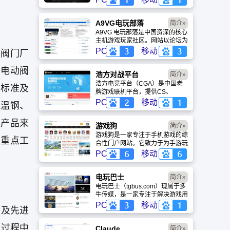
盖动漫、风景、赛博朋克等多元风
格。支持动态壁纸与头像制作，国
内访问极速，是美化桌面的首选平
A9VG电玩部落
简介»
台。
A9VG 电玩部落是中国资深的核心
主机游戏玩家社区。网站以论坛为
核心，提供全面的主机游戏资讯、
PC
移动
的阀门厂
攻略和资料库，覆盖
PlayStation、Xbox、Switch 等全
，电动阀
平台。凭借其深厚的历史积淀和活
浩方对战平台
简介»
跃的用户群体，A9VG 成为硬核玩
浩方电竞平台（CGA）是中国老
部标准及
家交流心得、分享攻略的首选平台
牌游戏联机平台，提供CS、
之一。
War3、星际争霸等经典游戏的稳
PC
移动
低温钢、
定联机服务。重温DOTA1的激情
岁月，找回当年的战友。同时提供
的产品来
最新CGA电竞赛事资讯及热门页
游戏狗
简介»
游入口，致敬中国电竞的黄金时
游戏狗是一家专注于手机游戏的综
家重点工
代。
合性门户网站。它致力于为手游玩
家提供最新、最全的游戏资讯、攻
PC
移动
略、评测及视频等内容，是国内较
早一批专注于移动游戏领域的垂直
媒体。
电玩巴士
简介»
电玩巴士（tgbus.com）现属于多
牛传媒，是一家专注于解决游戏用
户需求的综合性游戏门户网站，电
PC
移动
，及先进
玩巴士是一个全面的综合性游戏门
户，专注于为全球玩家提供主机、
部过程中
PC及移动端游戏的全方位资讯。
Claude
简介»