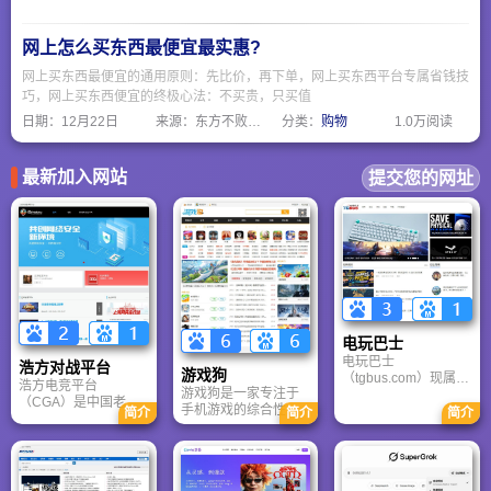
出爱情幸运号、结婚
创新创业教育方面，
采购大会等O2O服
构建了集人文通识、
务，拥有耍娃儿、重
创新能力、实践训练
网上怎么买东西最便宜最实惠?
庆买买买、重庆好吃
为一体的体系，学生
网上买东西最便宜的通用原则：先比价，再下单，网上买东西平台专属省钱技
帮等微信公众号矩
在全国学科竞赛中表
阵，布局今日头条、
现突出，尤其在重庆
巧，网上买东西便宜的终极心法：不买贵，只买值
小红书等内容分发平
市属高校中位居前
日期：
12月22日
来源：东方不败网址大全
分类：
购物
1.0万阅读
台，为商家提供社会
列。
化营销解决方案，是
重庆女性信赖的网上
城市家园。
最新加入网站
提交您的网址
电玩巴士
电玩巴士
浩方对战平台
游戏狗
（tgbus.com）现属于
浩方电竞平台
游戏狗是一家专注于
多牛传媒，是一家专
（CGA）是中国老牌
手机游戏的综合性门
注于解决游戏用户需
简介
简介
简介
游戏联机平台，提供
户网站。它致力于为
求的综合性游戏门户
CS、War3、星际争霸
手游玩家提供最新、
网站，电玩巴士是一
等经典游戏的稳定联
最全的游戏资讯、攻
个全面的综合性游戏
机服务。重温DOTA1
略、评测及视频等内
门户，专注于为全球
的激情岁月，找回当