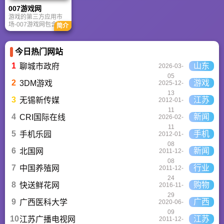
是美化桌面的首选平
007游戏网
台。
游戏的第三方应用市
场-007游戏网包含安
简介
卓（Android）和苹果
（iOS）系统的手机应
用、游戏以及电脑软
今日热门网站
件的下载服务，还有
精心推荐的应用排行
1
山东
聊城市政府
2026-03-
榜,搭配极佳的下载体
05
验,致力于成为用户值
2
游戏
3DM游戏
2025-12-
得信赖的应用商店。
13
3
江苏
无锡新传媒
2012-01-
11
4
新闻
CRI国际在线
2026-02-
11
5
手机
手机乐园
2012-01-
08
6
新闻
北国网
2011-12-
08
7
行业
中国养殖网
2011-12-
24
8
购物
快送鲜花网
2016-11-
29
9
广西
广西医科大学
2020-06-
09
10
江苏
江苏广播电视网
2011-12-