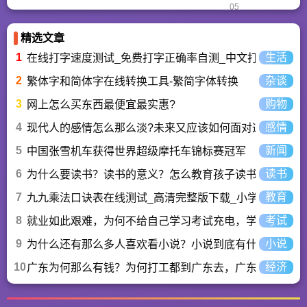
05
精选文章
1
生活
在线打字速度测试_免费打字正确率自测_中文打字水平测
2
杂谈
繁体字和简体字在线转换工具-繁简字体转换
3
购物
网上怎么买东西最便宜最实惠?
4
感情
现代人的感情怎么那么淡?未来又应该如何面对这人情淡
5
新闻
中国张雪机车获得世界超级摩托车锦标赛冠军
6
读书
为什么要读书？读书的意义？怎么教育孩子读书？
7
教育
九九乘法口诀表在线测试_高清完整版下载_小学数学口算
8
考试
就业如此艰难，为何不给自己学习考试充电，学一技之长
9
小说
为什么还有那么多人喜欢看小说？小说到底有什么魅力长
10
经济
广东为何那么有钱？为何打工都到广东去，广东连续37年