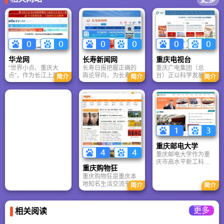
华龙网
长寿新闻网
重庆电视台
“世界小点、重庆大
长寿日报​​把握正确的
重庆广电集团（总
点”，作为长江上游和
舆论导向，为长寿地
台）正以科学发展观
简介
简介
简介
中国内陆重要的经济
区深化改革、扩大开
为指导，努力推动重
和文化中心，重庆与
放、加快发展、保持
庆广播电视文化的大
世界没有距离。作为
稳定提供智力支持，
繁荣大发展，为“科学
新时代的华龙人，要
营造良好的舆论环
发展、富民兴渝”提供
坚持正确的舆论导
境。
强大精神力，为建设
向，此外，华龙网率
西部文化强市、文化
先与中国最大的无线
高地和在西部率先全
互联网门户网站3G门
面建成小康社会做出
户合作共建的重庆3G
积极贡献。
重庆邮电大学
门户网
重庆邮电大学作为重
（CQ.3G.CN），已成
庆市高水平新工科高
为重庆手机上网第一
重庆购物狂
校，构建了“人工智能
门户。
重庆购物狂是重庆本
+”学科群，设有未来
地知名生活交流平
技术学院和特色化示
简介
简介
台，核心用户为18-45
范性软件学院。学校
岁城市女性，聚焦恋
自主研发覆盖本科全
爱、结婚、育儿、装
部课程的课程中心，
更多
相关阅读
修等话题的同城讨论
是重庆唯一的教育综
与经验分享。平台推
合改革试点高校。在