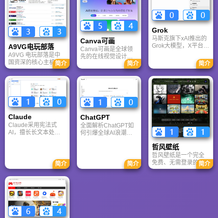
容，是国内较早一批
玩家提供主机、PC及
年的战友。同时提供
专注于移动游戏领域
移动端游戏的全方位
最新CGA电竞赛事资
的垂直媒体。
资讯。
讯及热门页游入口，
致敬中国电竞的黄金
Grok
时代。
马斯克旗下xAI推出的
Canva可画
Grok大模型，X平台实
A9VG电玩部落
Canva可画是全球领
时数据整合与多智能
A9VG 电玩部落是中
先的在线视觉设计平
体协作的核心优势。
国资深的核心主机游
台，内置AI“魔力工作
简介
简介
简介
针对其中文能力、隐
戏玩家社区。网站以
室”，提供海量正版模
私安全及幻觉问题等
论坛为核心，提供全
板与素材。无论是自
高频疑问进行客观解
面的主机游戏资讯、
媒体封面、企业海报
答，提供AI选型参
攻略和资料库，覆盖
还是PPT，零基础用
考。
PlayStation、Xbox、
户也能轻松实现专业
Switch 等全平台。凭
级创作，让设计触手
借其深厚的历史积淀
可及。
Claude
ChatGPT‌
和活跃的用户群体，
Claude采用宪法式
全面解析ChatGPT如
A9VG 成为硬核玩家
AI，擅长长文本处理
何引爆全球AI浪潮！
交流心得、分享攻略
与严谨文档生成；
通俗讲解神经网络、
的首选平台之一。
哲风壁纸
ChatGPT基于RLHF，
Transformer与RLHF
在复杂推理、代码与
核心技术，带您轻松
哲风壁纸是一个完全
快速迭代上占优。两
看懂大语言模型如何
免费、无需登录的高
简介
简介
简介
者定位不同，各有千
重塑未来。
清壁纸下载网站。提
秋。
供海量4K、8K超清电
脑与手机壁纸，涵盖
动漫、风景、赛博朋
克等多元风格。支持
动态壁纸与头像制
作，国内访问极速，