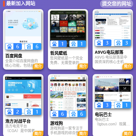
最新加入网站
提交您的网址
A9VG电玩部落
哲风壁纸
百度网盘
A9VG 电玩部落是中
哲风壁纸是一个完全
全面介绍百度网盘的
国资深的核心主机游
免费、无需登录的高
核心功能，包括拯救
简介
简介
简介
戏玩家社区。网站以
清壁纸下载网站。提
手机内存、在线看视
论坛为核心，提供全
供海量4K、8K超清电
频、AI智能做笔记与
面的主机游戏资讯、
脑与手机壁纸，涵盖
总结长文。详细解答
攻略和资料库，覆盖
动漫、风景、赛博朋
数据安全性及服务器
PlayStation、Xbox、
克等多元风格。支持
备份机制，带你了解
Switch 等全平台。凭
动态壁纸与头像制
GenFlow AI智能体如
借其深厚的历史积淀
作，国内访问极速，
何帮你高效办公与学
和活跃的用户群体，
是美化桌面的首选平
习。
A9VG 成为硬核玩家
台。
交流心得、分享攻略
的首选平台之一。
电玩巴士
电玩巴士
浩方对战平台
游戏狗
（tgbus.com）现属于
浩方电竞平台
游戏狗是一家专注于
多牛传媒，是一家专
（CGA）是中国老牌
手机游戏的综合性门
注于解决游戏用户需
简介
简介
简介
游戏联机平台，提供