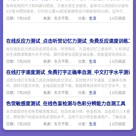
各种常用的尺寸和码数对照表，方便日常生活使用，装修可以用到的4分管和
6分管对照到毫米；打印办公要A4纸或者建筑设计图纸用到A3纸；证件打印
相片要1寸证件照；电脑和手机现在常用的USB和Type-C接口；海淘外贸需要
日期：
7月16日
来源：东方不败网址大全
分类：
生活
1.0万阅读
注意衣服鞋子的欧码美码和国际码与国标。
在线反应力测试_点击听觉记忆力测试_免费反应速度训练工
本在线反应力测试包含视觉点击、听觉响应、九宫格记忆三类测评，5 轮测试
后生成精准数据与水平评级，操作简便且适配全端设备，既能直观自测反应速
度与短时记忆能力，也可作为日常脑力训练工具，无需下载随时可测。
日期：
7月26日
来源：东方不败网址大全
分类：
生活
1.0万阅读
在线打字速度测试_免费打字正确率自测_中文打字水平测评
这款在线打字测速工具支持随机原文测试，实时统计打字速度、正确率与用
时，随时可提交评测，全端适配无需下载。既能精准自测中文打字水平，也可
作为日常输入训练工具，简单易用适合各类人群。
日期：
7月26日
来源：东方不败网址大全
分类：
生活
1.0万阅读
色觉敏感度测试_在线色盲检测与色彩分辨能力自测工具
本页面提供在线色觉敏感度测试，包含色差分辨、色盲检测、动态视力三大模
式，帮助用户快速自测色彩感知水平。适用于设计师及普通用户，了解自身色
觉状态，包含石原氏色盲检测图，保护视觉健康，测试结果仅供参考。
日期：
7月28日
来源：东方不败网址大全
分类：
生活
1.0万阅读