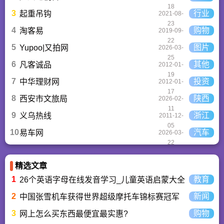
18
3
行业
起重吊钩
2021-08-
23
4
购物
淘客易
2019-09-
22
5
图片
Yupoo|又拍网
2026-03-
25
6
其他
凡客诚品
2012-01-
19
7
投资
中华理财网
2012-01-
17
8
陕西
西安市文旅局
2026-02-
11
9
浙江
义乌热线
2011-12-
05
10
汽车
易车网
2026-03-
22
精选文章
1
教育
26个英语字母在线发音学习_儿童英语启蒙大全
2
新闻
中国张雪机车获得世界超级摩托车锦标赛冠军
3
购物
网上怎么买东西最便宜最实惠?