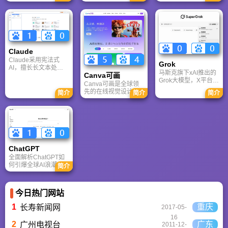
户网站。它致力于为
求的综合性游戏门户
CS、War3、星际争霸
手游玩家提供最新、
网站，电玩巴士是一
等经典游戏的稳定联
最全的游戏资讯、攻
个全面的综合性游戏
机服务。重温DOTA1
略、评测及视频等内
门户，专注于为全球
的激情岁月，找回当
容，是国内较早一批
玩家提供主机、PC及
年的战友。同时提供
专注于移动游戏领域
移动端游戏的全方位
最新CGA电竞赛事资
的垂直媒体。
资讯。
Claude
讯及热门页游入口，
致敬中国电竞的黄金
Claude采用宪法式
Grok
时代。
AI，擅长长文本处理
马斯克旗下xAI推出的
Canva可画
与严谨文档生成；
Grok大模型，X平台实
ChatGPT基于RLHF，
Canva可画是全球领
时数据整合与多智能
在复杂推理、代码与
先的在线视觉设计平
简介
简介
简介
体协作的核心优势。
快速迭代上占优。两
台，内置AI“魔力工作
针对其中文能力、隐
者定位不同，各有千
室”，提供海量正版模
私安全及幻觉问题等
秋。
板与素材。无论是自
高频疑问进行客观解
媒体封面、企业海报
答，提供AI选型参
还是PPT，零基础用
考。
户也能轻松实现专业
级创作，让设计触手
ChatGPT‌
可及。
全面解析ChatGPT如
何引爆全球AI浪潮！
简介
通俗讲解神经网络、
Transformer与RLHF
核心技术，带您轻松
今日热门网站
看懂大语言模型如何
重塑未来。
1
重庆
长寿新闻网
2017-05-
16
2
广东
广州电视台
2011-12-