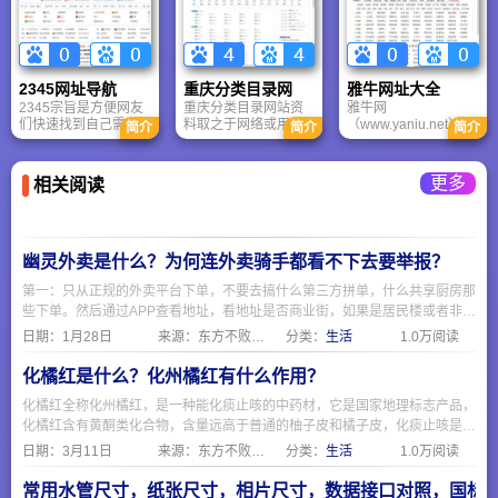
要的网站，而不用去
标。
内容和网站入口
记太多复杂的网址；
同时也提供了搜索引
擎入口，可搜索各种
资料及网站。
2345网址导航
重庆分类目录网
雅牛网址大全
2345宗旨是方便网友
重庆分类目录网站资
雅牛网
们快速找到自己需要
料取之于网络或用户
（www.yaniu.net）建
简介
简介
简介
的网站入口，而不用
注册自添加，没有经
站于2014年，在日新
去记太多复杂的网
过任何认证，重庆分
月异的互联网时代，
址。并提供天气预
类目录网不承担任何
紧跟时代潮流，本着
更多
相关阅读
报、实用查询、常用
责任。 只是供网友参
“内容为王，用户至上”
软件下载、电子邮箱
考分亨使用，请网友
的宗旨和方向，不断
登录入口、搜索引擎
自行辨明网站内容的
进取，虚心学习。
入口、在线收藏等上
真假性！特此声
网常用服务。
明！！
幽灵外卖是什么？为何连外卖骑手都看不下去要举报？
第一：只从正规的外卖平台下单，不要去搞什么第三方拼单，什么共享厨房那
些下单。然后通过APP查看地址，看地址是否商业街，如果是居民楼或者非商
业区，那就要注意了。 第二：要求查看食品经营许可证，一般正规餐饮店都
日期：
1月28日
来源：东方不败网址大全
分类：
生活
1.0万阅读
会挂出来在网上，可以通过https://spjyxk.gsxt.gov.cn/ 这个地址把商家名称复
制粘贴进去查询是否有证。
化橘红是什么？化州橘红有什么作用？
化橘红全称化州橘红，是一种能化痰止咳的中药材，它是国家地理标志产品，
化橘红含有黄酮类化合物，含量远高于普通的柚子皮和橘子皮，化痰止咳是因
为有柚皮苷，化橘红制作主要分六步，采摘，清洗除肉和瓣，切造型，过热水
日期：
3月11日
来源：东方不败网址大全
分类：
生活
1.0万阅读
杀菌，烘干，陈化即可食用。
常用水管尺寸，纸张尺寸，相片尺寸，数据接口对照，国标