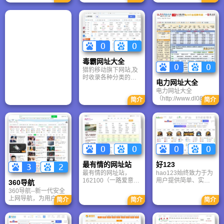
务，是中国网民非常
）是中国最早的网址
首创列表式无介绍的
喜欢的上网主页。
导航网站之一。致力
网址导航格式，开创
于为广大互联网用户
了上网不用记网址的
提供网址导航、综合
时代，收集最酷最精
搜索、手机导航、网
彩网址，包括：音乐
站联盟等多元化服
网址,MP3网址,游戏网
务。??二六五网络是
址,电影网址,手机网址,
中国成功的互联网上
软件下载网址,聊天网
毒霸网址大全
网导航服务拥有者及
址,动漫网址,爱情交友
猎豹移动旗下网站,及
运营机构。二六五网
网址,明星网址,时尚网
时收录各种分类的优
络技术（北京）有限
址,女性网址,笑话网址,
电力网址大全
秀网站,提供简单便捷
公司成立于2004年，
星座网址等问。
电力网址大全
的上网导航服务。安
公司总部设在北京，
（http://www.dl086.co
全上网，从毒霸网址
简介
简介
并在厦门设有分支机
m）是专门针对电力行
大全开始。
构。主要投资者包括
业建设的一个门户网
著名风险投资机构IDG
站，旨在把中国电力
等。
行业的各类网址都收
录进去，为广大的电
力行业从业人员更方
便、更快捷的查找相
关网站而服务。
最有情的网址站
好123
最有情的网址站，
hao123始终致力于为
162100（一路爱意浓
用户提供简单、实
360导航
浓）网址导航站是国
用、贴心的导航服
360导航--新一代安全
内最好网址站之一，
务。通过hao123使您
上网导航，为用户提
简介
简介
简介
改建于2009年6月。
上网更轻松、内容更
供门户、新闻、视
本站的宗旨是方便网
精彩，是我们每一个
频、游戏、小说、彩
友们快速找到自已需
hao123人努力的目
票等各种分类的优秀