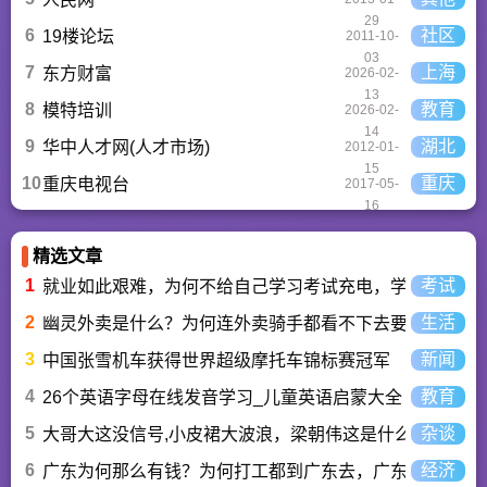
29
6
社区
19楼论坛
2011-10-
03
7
上海
东方财富
2026-02-
13
8
教育
模特培训
2026-02-
14
9
湖北
华中人才网(人才市场)
2012-01-
15
10
重庆
重庆电视台
2017-05-
16
精选文章
1
考试
就业如此艰难，为何不给自己学习考试充电，学一技之长
2
生活
幽灵外卖是什么？为何连外卖骑手都看不下去要举报？
3
新闻
中国张雪机车获得世界超级摩托车锦标赛冠军
4
教育
26个英语字母在线发音学习_儿童英语启蒙大全
5
杂谈
大哥大这没信号,小皮裙大波浪，梁朝伟这是什么歌曲？
6
经济
广东为何那么有钱？为何打工都到广东去，广东连续37年