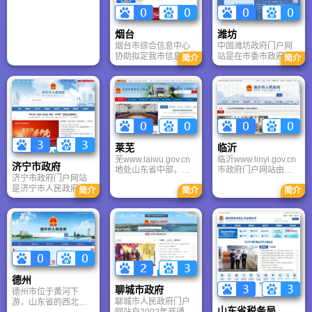
里热土的首选平台。
关于山东、政府机
府和公众、企业联系
构、信息公开、办事
的桥梁，成为政务信
服务、互动交流等一
息公开的主渠道，有
烟台
潍坊
级栏目。
力地促进了东营市建
烟台市综合信息中心
中国潍坊政府门户网
设阳光政府、服务政
协助拟定我市信息安
站是在市委市政府的
简介
简介
府、法治政府、责任
全解决方案，包括安
领导下，以政务服务
政府的进程。
全管理技术方案、安
为主，多角度对社会
全评估办法、安全责
公众提供快捷、便
任认定、安全管理员
利、周到的规范性、
培训等。 配合专家委
权威性公共服务的互
审核全市信息化建设
联网站。它链接导航
项目技术方案，拟定
了潍坊市委、市人
政府类信息化建设项
大、市政府、市政
莱芜
临沂
目的技术方案，研究
协、市纪委五大班子
芜www.laiwu.gov.cn
临沂www.linyi.gov.cn
跨部门信息交换平台
网站及市直各部门、
济宁市政府
地处山东省中部，辖
市政府门户网站由临
的技术解决方案及我
各县市区网站，形成
济宁市政府门户网站
莱城、钢城两个区和
沂市政府办公室电子
市利用信息技术改造
了体系庞大的网站
是济宁市人民政府主
简介
简介
简介
三个省级开发区，总
政务中心制作维护。
传统产业的技术方
群，实现了信息资源
办的官方权威平台，
面积2246平方公里，
临沂是我市电子政务
案。
的共享和整合，是世
由市政府办公室具体
人口125万。莱芜古称
建设的重要组成部
界了解潍坊、潍坊走
承办。作为全市政务
嬴、牟，历来是兵家
分，是市政府及各部
向世界的重要窗口，
外网的核心门户，网
必争之地，春秋时期
门信息发布的总平
是政府和百姓沟通的
站坚持以用户需求为
在这里发生过“长勺之
台、对外宣传和为民
桥梁，在宣传推介潍
导向，深度融合政府
战”，解放战争时期华
服务的总窗口，对促
坊、促进政务公开、
信息资源，成功打造
东野战军曾在此发动
进政务公开，改进行
为民服务等方面发挥
了集“电子政务载体、
了著名的“莱芜战役”。
政管理，提高行政效
着不可替代的重要作
德州
政企民联系桥梁、政
莱芜境内资源富集，
能具有重要意义。网
用。
聊城市政府
德州市位于黄河下
务公开主渠道”于一体
尤以煤、铁储量丰
站突出临沂"历史文化
聊城市人民政府门户
游，山东省的西北
的综合性服务平台。
富，矿冶历史源远流
名城"、"山水生态
山东省税务局