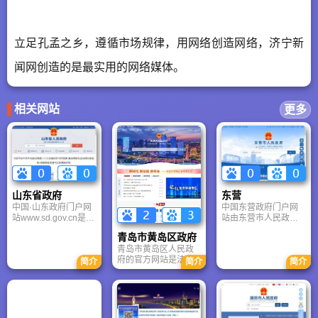
立足孔孟之乡，遵循市场规律，用网络创造网络，济宁新
闻网创造的是最实用的网络媒体。
相关网站
更多
山东省政府
东营
中国·山东政府门户网
中国东营政府门户网
站www.sd.gov.cn是山
站由东营市人民政府
东省人民政府在互联
主办，该网站以政府
青岛市黄岛区政府
网上建立的政府门户
部门网站为依托，以
青岛市黄岛区人民政
网站，网站于2005年
用户为中心，以需求
府的官方网站是法定
12月28日开通试运
为导向，以服务为宗
简介
简介
简介
行政区门户，也是国
行，2006年4月28日
旨，通过广泛深入地
家级新区窗口，内容
正式运行。网站主要
组织政府系统的信息
权威、服务全面、更
侧重于公开政府信
资源上网，逐步将政
新及时，是了解和办
息、提供办事服务、
府网站建设成为电子
事于这片2129平方公
开展互动交流，现有
政务的载体，成为政