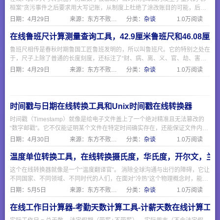
桓案”贪污事件之后要求用大写记账，从制度上杜绝了涂改账目的可能，后来
就一直沿用至今。
日期：
4月29日
来源：东方不败网址大全
分类：
杂谈
1.0万阅读
在线鲁班尺计算测量查询工具，42.9厘米鲁班尺和46.08厘
鲁班尺相传是春秋时期鲁国工匠鲁班发明的，所以叫鲁班尺。它的特别之处在
于，尺子上除了普通的长度刻度，还标注了“财、病、离、义、官、劫、害、
本”这八个字（对应红黑相间的刻度）。
日期：
4月29日
来源：东方不败网址大全
分类：
杂谈
1.0万阅读
时间戳与日期在线转换工具和Unix时间戳在线转换器
时间戳（Timestamp）就像是给电子文件盖上了一个绝对精准且无法篡改的
“数字邮戳”。它不仅能证明某个文件在特定时间确实存在，还能保证文件内容
从盖章那一刻起没有被修改过。时间戳与日期在线转换工具可以更方便获取时
日期：
4月30日
来源：东方不败网址大全
分类：
杂谈
1.0万阅读
间戳，时间戳的好处就是花小钱、省时间，给重要的电子文件买了一份“防篡
改、可维权”的终身保险。无论是保护你的原创文章、设计图、代码，还是确
温度单位转换工具，在线转换摄氏度，华氏度，开尔文，兰
保企业电子合同的安全，它都是一个极其高效且权威的工具。
这个在线转换器就像是一个“温度翻译官”。 消除全球沟通与出行的障碍，它让
不同国家、不同领域、不同时代的人们，在面对“冷热”这个物理概念时，能够
使用同一种语言进行无障碍的交流。
日期：
5月5日
来源：东方不败网址大全
分类：
杂谈
1.0万阅读
在线工作日计算器-考勤天数计算工具-计薪天数在线计算工具