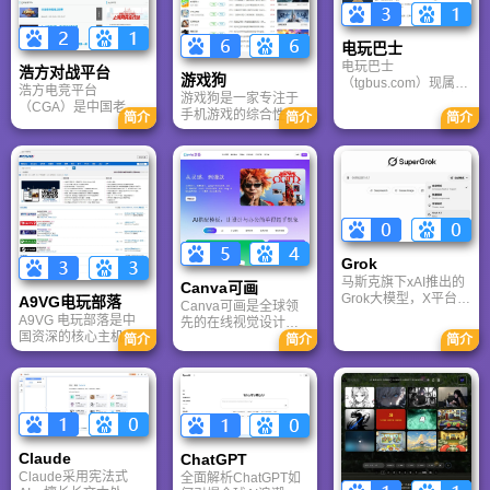
电玩巴士
电玩巴士
浩方对战平台
游戏狗
（tgbus.com）现属于
浩方电竞平台
游戏狗是一家专注于
多牛传媒，是一家专
（CGA）是中国老牌
手机游戏的综合性门
注于解决游戏用户需
简介
简介
简介
游戏联机平台，提供
户网站。它致力于为
求的综合性游戏门户
CS、War3、星际争霸
手游玩家提供最新、
网站，电玩巴士是一
等经典游戏的稳定联
最全的游戏资讯、攻
个全面的综合性游戏
机服务。重温DOTA1
略、评测及视频等内
门户，专注于为全球
的激情岁月，找回当
容，是国内较早一批
玩家提供主机、PC及
年的战友。同时提供
专注于移动游戏领域
移动端游戏的全方位
最新CGA电竞赛事资
的垂直媒体。
资讯。
讯及热门页游入口，
致敬中国电竞的黄金
Grok
时代。
马斯克旗下xAI推出的
Canva可画
Grok大模型，X平台实
A9VG电玩部落
Canva可画是全球领
时数据整合与多智能
A9VG 电玩部落是中
先的在线视觉设计平
体协作的核心优势。
国资深的核心主机游
台，内置AI“魔力工作
简介
简介
简介
针对其中文能力、隐
戏玩家社区。网站以
室”，提供海量正版模
私安全及幻觉问题等
论坛为核心，提供全
板与素材。无论是自
高频疑问进行客观解
面的主机游戏资讯、
媒体封面、企业海报
答，提供AI选型参
攻略和资料库，覆盖
还是PPT，零基础用
考。
PlayStation、Xbox、
户也能轻松实现专业
Switch 等全平台。凭
级创作，让设计触手
借其深厚的历史积淀
可及。
Claude
ChatGPT‌
和活跃的用户群体，
Claude采用宪法式
全面解析ChatGPT如
A9VG 成为硬核玩家