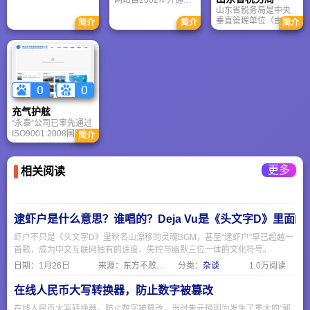
网站自2002年开通以
部，是山东省的北大
通过持续推动政务信
长，曾是全国重要的
城"、"现代商贸城"的
山东省税务局是中央
来，已成为聊城市最
门。辖一区两市八县
息公开与在线服务优
冶铁中心。
城市定位，充分展示
垂直管理单位（由国
具权威的官方数字平
和两个经济开发区，
简介
简介
简介
化，该网站有力促进
临沂市最新的建设成
家税务总局直接领
台。作为市政府信息
总面积 1．03万平方
了济宁市“阳光政府、
就，及时发布政务信
导），成立时间是
发布的主阵地和政企
公里，人口560万。主
服务政府、法治政
息，为社会提供在线
2018年6月，在原山
民沟通的桥梁，网站
要特点：一是历史悠
府、责任政府”的建设
服务。
东省国家税务局和山
历经多次升级，形成
久。德州是龙山文化
进程，成为展现济宁
东省地方税务局基础
了“要闻动态、政务公
的发祥地之一，秦汉
形象、服务经济社会
上合并组建，隶属国
开、办事服务、政民
以来一直为历代郡、
发展的重要数字窗
家税务总局 + 山东省
互动、数据开放、走
州、府、县治所，明
口。
委省政府双重指导
进聊城”六大核心频
清时期是全国33个工
充气护舷
（以税务总局为主）
道。凭借“简明、实
商业大城市之一。京
“永泰”公司已率先通过
用、以人为本”的理
杭大运河穿境而过，
ISO9001:2008国际质
念，网站在信息公开
简介
是古时京城水路南下
量管理体系认证，产
透明化、网上办事集
的首道关口。
品得到中国船级社
群化、政民互动常态
(CCS)、挪威船级社
化及特色栏目品牌化
更多
相关阅读
(DNV)、德国劳式
方面取得了显著成
(GL)、美国船级社
效，屡获国家级和省
（ABS）质量认可。
级大奖。
同时，“永泰”产品质量
由中国人民保险公司
逮虾户是什么意思？谁唱的？Deja Vu是《头文字D》里面
(PICC)承保，做到让
客户永远放心。
虾户不只是《头文字D》里秋名山漂移的灵魂BGM，甚至“逮虾户”早已超越一
首歌，成为中文互联网独有的速度、失控与幽默三位一体的文化符号。
日期：
1月26日
来源：东方不败网址大全
分类：
杂谈
1.0万阅读
在线人民币大写转换器，防止数字被篡改
在线人民币大写转换器，防止数字被篡改，当时朱元璋因为发生了重大的“郭