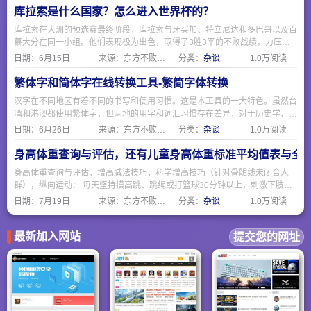
库拉索是什么国家？怎么进入世界杯的？
库拉索在大洲的预选赛最终阶段，库拉索与牙买加、特立尼达和多巴哥以及百
慕大分在同一小组。他们表现极为出色，取得了3胜3平的不败战绩，力压牙
买加等队，以小组第一的身份成功拿到了世界杯门票。
日期：
6月15日
来源：东方不败网址大全
分类：
杂谈
1.0万阅读
繁体字和简体字在线转换工具-繁简字体转换
汉字在不同地区有着不同的书写和使用习惯。这是本工具的一大特色。虽然台
湾和港澳都使用繁体字，但两地的用字和词汇习惯存在差异，对于历史学、文
学、古籍研究等领域的学者或爱好者来说，许多原始史料、古籍文献都是繁体
日期：
6月26日
来源：东方不败网址大全
分类：
杂谈
1.0万阅读
字。使用转换工具可以帮助快速将繁体文献转为简体进行初步阅读和检索。
身高体重查询与评估，还有儿童身高体重标准平均值表与全
身高体重查询与评估，增高减法技巧，科学增高技巧（针对骨骺线未闭合人
群），纵向运动： 每天坚持摸高跳、跳绳或打篮球30分钟以上，刺激下肢骨
骼生长板。拉伸脊柱： 睡前进行悬垂、瑜伽猫牛式或体前屈，缓解脊柱压
日期：
7月19日
来源：东方不败网址大全
分类：
杂谈
1.0万阅读
迫，可额外“长高”1-2cm。
最新加入网站
提交您的网址