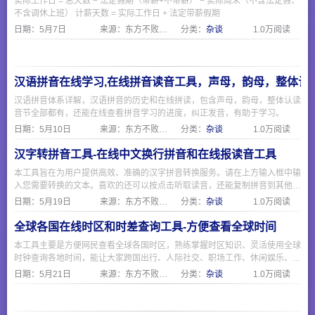
实际工作日 = 总天数 − 法定假期（带薪+不带薪） − 实际周末（不含法定假、
不含调休上班） 计薪天数 = 实际工作日 + 法定带薪假期
日期：
5月7日
来源：东方不败网址大全
分类：
杂谈
1.0万阅读
汉语拼音在线学习,在线拼音读音工具，声母，韵母，整体认
汉语拼音体系详解，汉语拼音的历史和在线拼读，包含声母，韵母，整体认读
音节全部都有，还能在线查看拼音学习的进度，纠正发音，有助于学习。
日期：
5月10日
来源：东方不败网址大全
分类：
杂谈
1.0万阅读
汉字转拼音工具-在线中文换行拼音和在线报读音工具
本工具旨在为用户提供高效、准确的汉字拼音转换服务。请在上方输入框中输
入您需要转换的文本。喜欢的还可以按点击听取读音，还能复制拼音到其他文
本编辑
日期：
5月19日
来源：东方不败网址大全
分类：
杂谈
1.0万阅读
全球各国在线时区和时差查询工具-方便查看全球时间
本工具主要是方便网民查看全球各国时区，熟练掌握时区知识、灵活使用全球
时钟查询各地时间，能让大家跨国出行、人际社交、职场工作、休闲娱乐、日
常办事等各类生活事务有条不紊开展，不看时间乱来的代价很大，特别是看国
日期：
5月21日
来源：东方不败网址大全
分类：
杂谈
1.0万阅读
际赛事，美加墨世界杯的时间比咱这边慢了整整12小时，而且同一个美国还
分几个时区，使用本站工具可以轻松适配全球化生活节奏，借助全球时钟查看
各国时间实用价值。