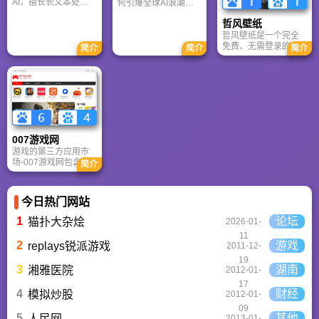
AI，擅长长文本处理
何引爆全球AI浪潮！
交流心得、分享攻略
与严谨文档生成；
通俗讲解神经网络、
的首选平台之一。
哲风壁纸
ChatGPT基于RLHF，
Transformer与RLHF
在复杂推理、代码与
核心技术，带您轻松
哲风壁纸是一个完全
快速迭代上占优。两
看懂大语言模型如何
免费、无需登录的高
简介
简介
简介
者定位不同，各有千
重塑未来。
清壁纸下载网站。提
秋。
供海量4K、8K超清电
脑与手机壁纸，涵盖
动漫、风景、赛博朋
克等多元风格。支持
动态壁纸与头像制
作，国内访问极速，
是美化桌面的首选平
007游戏网
台。
游戏的第三方应用市
场-007游戏网包含安
简介
卓（Android）和苹果
（iOS）系统的手机应
用、游戏以及电脑软
今日热门网站
件的下载服务，还有
精心推荐的应用排行
1
论坛
猫扑大杂烩
2026-01-
榜,搭配极佳的下载体
11
验,致力于成为用户值
2
游戏
replays锐派游戏
2011-12-
得信赖的应用商店。
19
3
湖南
湘雅医院
2012-01-
17
4
财经
模拟炒股
2012-01-
09
5
其他
人民网
2013-01-