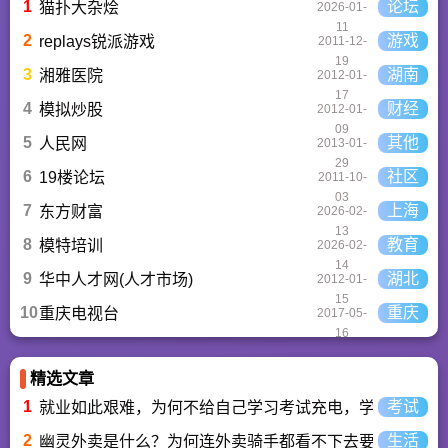
1
论坛
猫扑大杂烩
2026-01-
榜,搭配极佳的下载体
11
验,致力于成为用户值
2
游戏
replays锐派游戏
2011-12-
得信赖的应用商店。
19
3
湖南
湘雅医院
2012-01-
17
4
财经
模拟炒股
2012-01-
09
5
其他
人民网
2013-01-
29
6
社区
19楼论坛
2011-10-
03
7
上海
东方财富
2026-02-
13
8
教育
模特培训
2026-02-
14
9
湖北
华中人才网(人才市场)
2012-01-
15
10
重庆
重庆电视台
2017-05-
16
精选文章
1
考试
就业如此艰难，为何不给自己学习考试充电，学一技之长
2
生活
幽灵外卖是什么？为何连外卖骑手都看不下去要举报？