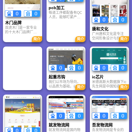
pcb加工
每道工序都配备有QC
人员，能够盯紧产品
质量。博远PCBA加工
木门品牌
厂：从资料设计到成
双虎木门是一家专业
唐和文化
品复制全由我司自主
的十大木门品牌厂家,
广州唐和文化是专注
完成，因而产品的质
专业前卫的设计理念
空间形象设计与升级
量能够得到更有效的
简介
简介
简介
引领中国木门消费潮
的文化美学机构，集
控制。
流
策划、设计、施工于
一体。公司拥有4A背
景设计团队，深耕行
业十余年，服务越
秀、富力等1000+客
户。主营企业文化
墙、党建展示、办公
起重吊钩
ic芯片
空间建设等业务，坚
我们以市场为导向，
米德高斯大数据旗下ic
持“好形象就是竞争
以品质为基础，以透
先生网是中国知名的
力”，以匠心打造有内
简介
简介
明的价格和良好的服
电子元器件采购平
涵、有记忆标签的空
务推进顾客成功为目
台，商城所售原装元
间精品，赋能企业品
标。目前为止，我们
器件主要有电阻、电
牌增值。
已经全球50多个国
容、ic芯片、半导体等
家，出口过产品。
就发物流网
吾发物流网
就发物流网是国内物
吾发物流网是专业的