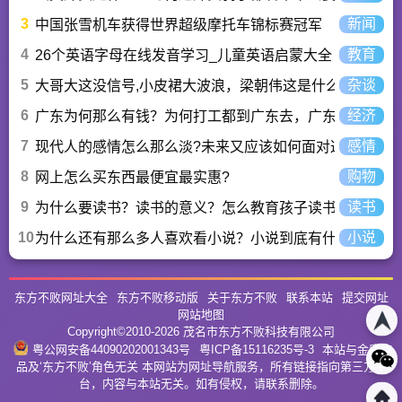
3
新闻
中国张雪机车获得世界超级摩托车锦标赛冠军
4
教育
26个英语字母在线发音学习_儿童英语启蒙大全
5
杂谈
大哥大这没信号,小皮裙大波浪，梁朝伟这是什么歌曲？
6
经济
广东为何那么有钱？为何打工都到广东去，广东连续37年
7
感情
现代人的感情怎么那么淡?未来又应该如何面对这人情淡
8
购物
网上怎么买东西最便宜最实惠?
9
读书
为什么要读书？读书的意义？怎么教育孩子读书？
10
小说
为什么还有那么多人喜欢看小说？小说到底有什么魅力长
东方不败网址大全
东方不败移动版
关于东方不败
联系本站
提交网址
网站地图
Copyright©2010-
2026
茂名市东方不败科技有限公司
粤公网安备44090202001343号
粤ICP备15116235号-3
本站与金庸作
品及‘东方不败’角色无关 本网站为网址导航服务，所有链接指向第三方平
台，内容与本站无关。如有侵权，请联系删除。