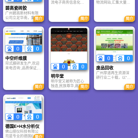
流电子商务信息化推
物流网站,汇集大量物
动者,提供物流信息
流信息、货运信息、
碧高瓷砖胶
物流公司、货运专
广州碧高新材料有限
线、货源车辆、快递
公司立足华南，集研
简介
简介
简介
搬家、货运代理等相
产销服务于一体，专
关物流信息。
攻铝模及装配式建筑
墙面空鼓、脱落等行
业痛点。公司引进美
德设备，融合欧日技
术，提供瓷砖背涂
胶、岩板胶、美缝剂
等全系列环保建材。
中空纤维膜
秉持“创新发展、质量
帘式膜研发生产,欢迎
至上”理念，碧高以卓
废品回收
来电咨询:,品质保证,价
越产品与专业服务，
格优惠,可提供整体解
广州厚道再生资源深
助力建筑行业实现更
明华堂
决方案,售后无忧
耕行业二十载，以“高
安全、更美观的品质
明华堂又被称为匠心
价、诚信、高效”树立
飞跃。
独造,民族尊华,高端汉
简介
简介
简介
回收标杆。公司专注
服第一品牌。明华堂
整厂打包与各类闲置
是中国的品牌。明华
设备处置，凭借高于
堂主营商品为汉服。
市场20%的报价和专
业拆除团队，迅速响
应珠三角客户需求。
从大型工厂拆迁到商
业设备更新，厚道资
源以绿色循环理念，
德国E+H水分析仪
为您提供省心、安
佛山丽仪科技有限公
全、增值的一站式资
司是专业的德国E+H
简介
产变现解决方案。