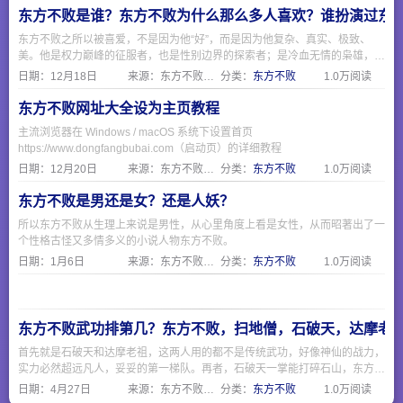
东方不败是谁？东方不败为什么那么多人喜欢？谁扮演过东
东方不败之所以被喜爱，不是因为他“好”，而是因为他复杂、真实、极致、
美。他是权力巅峰的征服者，也是性别边界的探索者；是冷血无情的枭雄，也
是为爱痴狂的凡人。正如一句话所说：“他不是反派，他是照出所有人欲望与
日期：
12月18日
来源：东方不败网址大全
分类：
东方不败
1.0万阅读
恐惧的一面镜子。”
东方不败网址大全设为主页教程
主流浏览器在 Windows / macOS 系统下设置首页
https://www.dongfangbubai.com（启动页）的详细教程
日期：
12月20日
来源：东方不败网址大全
分类：
东方不败
1.0万阅读
东方不败是男还是女？还是人妖？
所以东方不败从生理上来说是男性，从心里角度上看是女性，从而昭著出了一
个性格古怪又多情多义的小说人物东方不败。
日期：
1月6日
来源：东方不败网址大全
分类：
东方不败
1.0万阅读
东方不败武功排第几？东方不败，扫地僧，石破天，达摩老
首先就是石破天和达摩老祖，这两人用的都不是传统武功，好像神仙的战力，
实力必然超远凡人，妥妥的第一梯队。再者，石破天一掌能打碎石山，东方不
败的绣花针显的不够看，而且石破天的防御力也是天花板级别的。然后我们看
日期：
4月27日
来源：东方不败网址大全
分类：
东方不败
1.0万阅读
看独孤求败和东方不败谁厉害，独孤求败能自创武功独孤九剑，东方不败只能