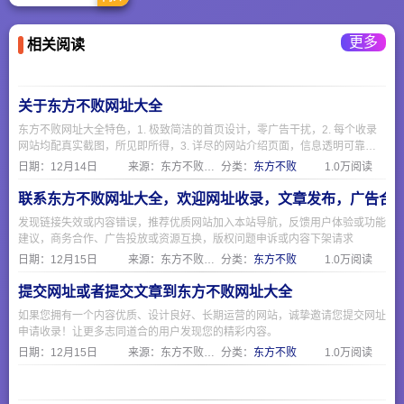
自动化仪器仪表，现
货供应商。
更多
相关阅读
关于东方不败网址大全
东方不败网址大全特色，1. 极致简洁的首页设计，零广告干扰，2. 每个收录
网站均配真实截图，所见即所得，3. 详尽的网站介绍页面，信息透明可靠，
4. 严格人工审核机制，确保收录质量，5. 专注便民服务，覆盖生活全场景
日期：
12月14日
来源：东方不败网址大全
分类：
东方不败
1.0万阅读
联系东方不败网址大全，欢迎网址收录，文章发布，广告合
发现链接失效或内容错误，推荐优质网站加入本站导航，反馈用户体验或功能
建议，商务合作、广告投放或资源互换，版权问题申诉或内容下架请求
日期：
12月15日
来源：东方不败网址大全
分类：
东方不败
1.0万阅读
提交网址或者提交文章到东方不败网址大全
如果您拥有一个内容优质、设计良好、长期运营的网站，诚挚邀请您提交网址
申请收录！让更多志同道合的用户发现您的精彩内容。
日期：
12月15日
来源：东方不败网址大全
分类：
东方不败
1.0万阅读