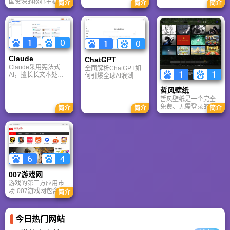
国资深的核心主机游
台，内置AI“魔力工作
简介
简介
简介
针对其中文能力、隐
戏玩家社区。网站以
室”，提供海量正版模
私安全及幻觉问题等
论坛为核心，提供全
板与素材。无论是自
高频疑问进行客观解
面的主机游戏资讯、
媒体封面、企业海报
答，提供AI选型参
攻略和资料库，覆盖
还是PPT，零基础用
考。
PlayStation、Xbox、
户也能轻松实现专业
Switch 等全平台。凭
级创作，让设计触手
借其深厚的历史积淀
可及。
Claude
ChatGPT‌
和活跃的用户群体，
Claude采用宪法式
全面解析ChatGPT如
A9VG 成为硬核玩家
AI，擅长长文本处理
何引爆全球AI浪潮！
交流心得、分享攻略
与严谨文档生成；
通俗讲解神经网络、
的首选平台之一。
哲风壁纸
ChatGPT基于RLHF，
Transformer与RLHF
在复杂推理、代码与
核心技术，带您轻松
哲风壁纸是一个完全
快速迭代上占优。两
看懂大语言模型如何
免费、无需登录的高
简介
简介
简介
者定位不同，各有千
重塑未来。
清壁纸下载网站。提
秋。
供海量4K、8K超清电
脑与手机壁纸，涵盖
动漫、风景、赛博朋
克等多元风格。支持
动态壁纸与头像制
作，国内访问极速，
是美化桌面的首选平
007游戏网
台。
游戏的第三方应用市
场-007游戏网包含安
简介
卓（Android）和苹果
（iOS）系统的手机应
用、游戏以及电脑软
今日热门网站
件的下载服务，还有
精心推荐的应用排行