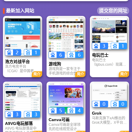
获取前朝太监的葵花宝典，所以，还是独孤求败略胜一筹。扫地僧虽然强，但
毕竟是凡夫俗子，比不上以上那些开挂的高手。
最新加入网站
提交您的网址
电玩巴士
电玩巴士
浩方对战平台
游戏狗
（tgbus.com）现属于
浩方电竞平台
游戏狗是一家专注于
多牛传媒，是一家专
（CGA）是中国老牌
手机游戏的综合性门
注于解决游戏用户需
简介
简介
简介
游戏联机平台，提供
户网站。它致力于为
求的综合性游戏门户
CS、War3、星际争霸
手游玩家提供最新、
网站，电玩巴士是一
等经典游戏的稳定联
最全的游戏资讯、攻
个全面的综合性游戏
机服务。重温DOTA1
略、评测及视频等内
门户，专注于为全球
的激情岁月，找回当
容，是国内较早一批
玩家提供主机、PC及
年的战友。同时提供
专注于移动游戏领域
移动端游戏的全方位
最新CGA电竞赛事资
的垂直媒体。
资讯。
讯及热门页游入口，
致敬中国电竞的黄金
Grok
时代。
马斯克旗下xAI推出的
Canva可画
Grok大模型，X平台实
A9VG电玩部落
Canva可画是全球领
时数据整合与多智能
A9VG 电玩部落是中
先的在线视觉设计平
体协作的核心优势。