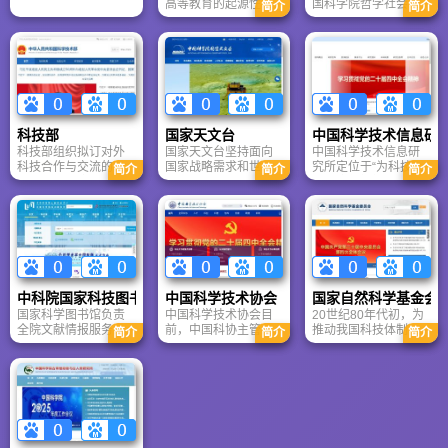
高等教育的起源性大
国科学院哲学社会科
ISTP收录1885篇。获
地。
简介
简介
学。其医学学科起源
学学部的基础上，于
省部级以上科研奖励
于1864年，开启近代
１９７７年５月建立
30项。
中国高等医学教育之
的。中国社会科学院
先河。其主体是1901
以学科齐全，人才集
年创办的山东大学
中，资料丰富的优
堂，是继京师大学堂
势，在中国改革开放
之后中国创办的第二
和现代化建设的进程
所国立大学，也是中
中，进行创造性地理
科技部
国家天文台
中国科学技术信息研
国第一所按章程办学
论探索和政策研究，
科技部组织拟订对外
国家天文台坚持面向
中国科学技术信息研
的大学。
肩负着从整体上提高
科技合作与交流的政
国家战略需求和世界
究所定位于“为科技部
中国人文社会科学水
简介
简介
简介
策，负责政府间双边
科学前沿，主要从事
等政府部门提供决策
平的使命。
和多边及国际组织间
天文观测和理论以及
支持，为科技创新主
科技合作与交流工
天文高技术研究，并
体（企业、高等院
作，指导相关部门和
统筹我国天文学科发
校、科研院所和科研
地方对外科技合作与
展布局、大中型观测
人员）提供全方位的
交流工作，负责驻外
设备运行和承担国家
信息服务；成为全国
使领馆科技干部的选
大科学工程建设项
科技信息领域的共享
派与相关管理，组织
目，负责科研工作的
管理与服务中心、学
中科院国家科技图书馆
中国科学技术协会
国家自然科学基金会
科技援外与科技援华
宏观协调、优化资源
术中心、人才培养中
国家科学图书馆负责
中国科学技术协会目
20世纪80年代初，为
相关工作。 （十三）
和人才配置。
心和网络技术研究推
全院文献情报服务的
前，中国科协主管的
推动我国科技体制改
承办国务院交办的其
广中心，成为国家科
简介
简介
简介
组织、管理和协调，
全国学会共198个，其
革，变革科研经费拨
他事项。
技创新体系的重要支
负责公共信息平台建
中中国科协团体会员
款方式，中国科学院
撑，并在全国科技信
设和服务，领导各分
有181个，包括理科学
89位院士(学部委员)致
息系统中发挥指导和
馆开展高效的文献情
会42个、工科学会68
函党中央、国务院，
示范作用”。
报服务。于2006年3
个、农科学会15个、
建议设立面向全国的
月由中国科学院所属
医科学会25个、科普
自然科学基金，得到
的文献情报中心、资
和交叉学科学会31
党中央、国务院的首