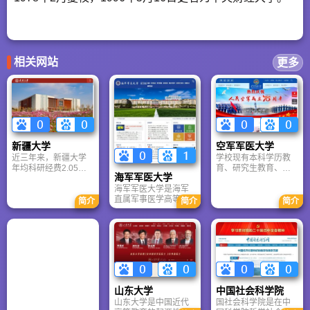
相关网站
更多
新疆大学
空军军医大学
近三年来，新疆大学
学校现有本科学历教
年均科研经费2.05亿
育、研究生教育、任
海军军医大学
元，承担各类科研项
职教育3个培训层次。
目2326项，承担国家
学校是国务院批准的
海军军医大学是海军
重点研发项目、
首批博士、硕士学位
直属军事医学高等学
简介
简介
简介
NSFC-新疆联合基金
授权单位，现有博士
府，国家双一流、211
重点项目、国家社科
学位一级授权学科12
工程重点建设高校。
基金重大招标项目等
个，硕士学位一级授
创建于1949年，位于
重大重点项目22项，
权学科12个，并设有
上海，对外保留第二
承担企事业单位委托
10个博士后流动站。
军医大学校名。拥有3
的横向项目565项，其
所附属三甲医院，基
中百万元以上横向项
础医学入选双一流学
目27项。发表学术论
科，11个学科进入ESI
山东大学
中国社会科学院
文5307篇，其中被
全球前1%，被誉为军
山东大学是中国近代
国社会科学院是在中
SCI、SSCI、EI、
事医学人才培养高