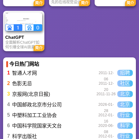
时数据整合与多智能
在复杂推理、代码与
先的在线视觉设计平
简介
简介
简介
体协作的核心优势。
快速迭代上占优。两
台，内置AI“魔力工作
针对其中文能力、隐
者定位不同，各有千
室”，提供海量正版模
私安全及幻觉问题等
秋。
板与素材。无论是自
高频疑问进行客观解
媒体封面、企业海报
答，提供AI选型参
还是PPT，零基础用
考。
户也能轻松实现专业
级创作，让设计触手
ChatGPT‌
可及。
全面解析ChatGPT如
何引爆全球AI浪潮！
简介
通俗讲解神经网络、
Transformer与RLHF
核心技术，带您轻松
今日热门网站
看懂大语言模型如何
重塑未来。
1
招聘
智通人才网
2011-12-
06
2
社区
色影无忌
2011-12-
20
3
北京
京报网(北京日报)
2011-11-26
4
北京
中国邮政北京市分公司
2026-01-
28
5
行业
中塑料加工工业协会
2012-01-
16
6
科学
中国科学院国家天文台
2020-06-
08
7
行业
科学出版社
2012-01-