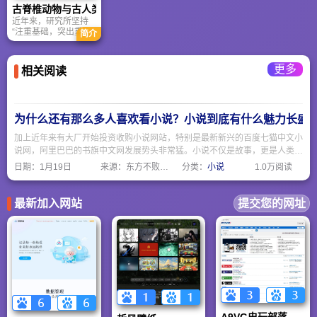
源环境科学信息中
个。
肯。随后，在小平同
古脊椎动物与古人类研究
心、成都文献情报中
志的亲切关怀下，国
近年来，研究所坚持
心和武汉文献情报中
务院于1986年2月14
“注重基础，突出重
心四个机构整合而
日批准成立国家自然
简介
点，面向国际，永争
成，实行理事会领导
科学基金委员会（简
一流”的理念，不断加
下的馆长负责制。总
称“自然科学基金
强原始创新，增强科
馆设在北京，下设兰
委”）。
更多
相关阅读
研整体竞争能力，取
州、成都、武汉三个
得了一系列具有独创
二级法人分馆，并依
性和重大国际影响的
托若干研究所（校）
科研成果，在国际学
建立特色分馆。全馆
术界以及社会中的影
现有员工470余人，馆
为什么还有那么多人喜欢看小说？小说到底有什么魅力长盛
响力日益增强。
舍建筑面积8万平方
加上近年来有大厂开始投资收购小说网站，特别是最新新兴的百度七猫中文小
米，依托网络提供高
速、便捷的科技信息
说网，阿里巴巴的书旗中文网发展势头非常猛。小说不仅是故事，更是人类情
服务。
感、思想和想象力的容器。只要人还有梦想、困惑、孤独或好奇，小说就永远
日期：
1月19日
来源：东方不败网址大全
分类：
小说
1.0万阅读
不会过时。
最新加入网站
提交您的网址
A9VG电玩部落