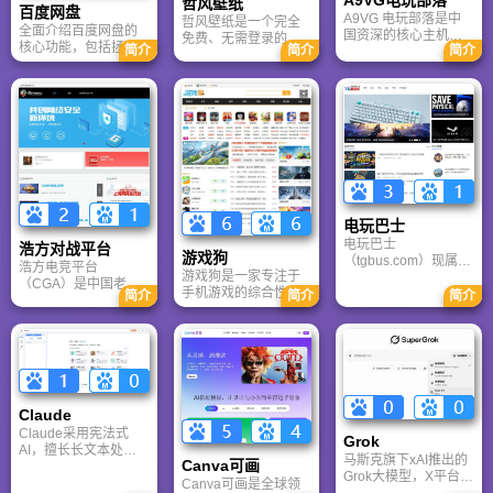
哲风壁纸
百度网盘
A9VG 电玩部落是中
哲风壁纸是一个完全
全面介绍百度网盘的
国资深的核心主机游
免费、无需登录的高
核心功能，包括拯救
简介
简介
简介
戏玩家社区。网站以
清壁纸下载网站。提
手机内存、在线看视
论坛为核心，提供全
供海量4K、8K超清电
频、AI智能做笔记与
面的主机游戏资讯、
脑与手机壁纸，涵盖
总结长文。详细解答
攻略和资料库，覆盖
动漫、风景、赛博朋
数据安全性及服务器
PlayStation、Xbox、
克等多元风格。支持
备份机制，带你了解
Switch 等全平台。凭
动态壁纸与头像制
GenFlow AI智能体如
借其深厚的历史积淀
作，国内访问极速，
何帮你高效办公与学
和活跃的用户群体，
是美化桌面的首选平
习。
A9VG 成为硬核玩家
台。
交流心得、分享攻略
的首选平台之一。
电玩巴士
电玩巴士
浩方对战平台
游戏狗
（tgbus.com）现属于
浩方电竞平台
游戏狗是一家专注于
多牛传媒，是一家专
（CGA）是中国老牌
手机游戏的综合性门
注于解决游戏用户需
简介
简介
简介
游戏联机平台，提供
户网站。它致力于为
求的综合性游戏门户
CS、War3、星际争霸
手游玩家提供最新、
网站，电玩巴士是一
等经典游戏的稳定联
最全的游戏资讯、攻
个全面的综合性游戏
机服务。重温DOTA1
略、评测及视频等内
门户，专注于为全球
的激情岁月，找回当
容，是国内较早一批
玩家提供主机、PC及
年的战友。同时提供
专注于移动游戏领域
移动端游戏的全方位
最新CGA电竞赛事资
的垂直媒体。
资讯。
Claude
讯及热门页游入口，
致敬中国电竞的黄金
Claude采用宪法式
Grok
时代。
AI，擅长长文本处理
马斯克旗下xAI推出的
Canva可画
与严谨文档生成；
Grok大模型，X平台实
ChatGPT基于RLHF，
Canva可画是全球领