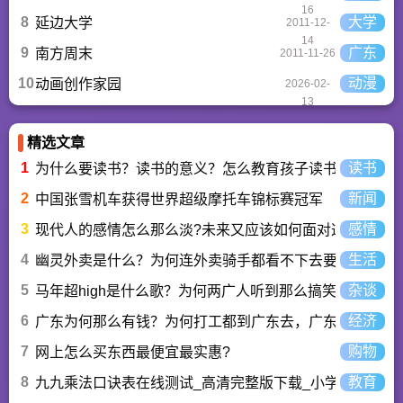
16
8
大学
延边大学
2011-12-
14
9
广东
南方周末
2011-11-26
10
动漫
动画创作家园
2026-02-
13
精选文章
1
读书
为什么要读书？读书的意义？怎么教育孩子读书？
2
新闻
中国张雪机车获得世界超级摩托车锦标赛冠军
3
感情
现代人的感情怎么那么淡?未来又应该如何面对这人情淡
4
生活
幽灵外卖是什么？为何连外卖骑手都看不下去要举报？
5
杂谈
马年超high是什么歌？为何两广人听到那么搞笑？马超hi
6
经济
广东为何那么有钱？为何打工都到广东去，广东连续37年
7
购物
网上怎么买东西最便宜最实惠?
8
教育
九九乘法口诀表在线测试_高清完整版下载_小学数学口算