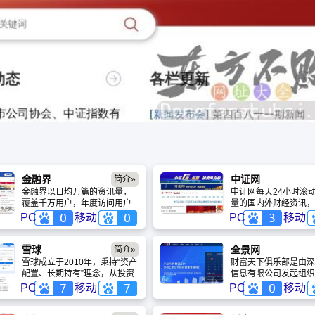
金融界
中证网
简介»
金融界以日均万篇的资讯量，
中证网每天24小时滚
覆盖千万用户，年度访问用户
量的国内外财经资讯，
超过3亿，受众遍及中国主流金
一时间提供全面准确的
PC
移动
PC
移动
融机构、上市公司和活跃投资
司新闻、信息、公告及
理财群体。
场的最新动态和评述。
雪球
全景网
简介»
雪球成立于2010年，秉持“资产
财富天下俱乐部是由深
配置、长期持有”理念，从投资
信息有限公司发起组织
社区发展为拥有超7800万用户
俱乐部，是深圳证券信
PC
移动
PC
移动
的在线财富管理平台。平台汇
公司跨媒体平台与受众
聚多元投资观点，连接各类投
建的一个广阔互动平台