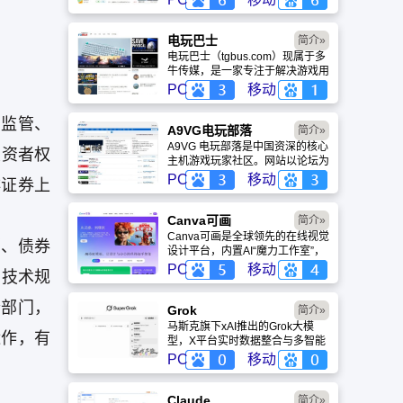
略、评测及视频等内容，是国内较
早一批专注于移动游戏领域的垂直
媒体。
电玩巴士
简介»
电玩巴士（tgbus.com）现属于多
牛传媒，是一家专注于解决游戏用
户需求的综合性游戏门户网站，电
PC
移动
玩巴士是一个全面的综合性游戏门
户，专注于为全球玩家提供主机、
、监管、
PC及移动端游戏的全方位资讯。
A9VG电玩部落
简介»
A9VG 电玩部落是中国资深的核心
投资者权
主机游戏玩家社区。网站以论坛为
核心，提供全面的主机游戏资讯、
PC
移动
排证券上
攻略和资料库，覆盖
PlayStation、Xbox、Switch 等全
平台。凭借其深厚的历史积淀和活
Canva可画
简介»
跃的用户群体，A9VG 成为硬核玩
Canva可画是全球领先的在线视觉
部、债券
家交流心得、分享攻略的首选平台
设计平台，内置AI“魔力工作室”，
之一。
提供海量正版模板与素材。无论是
PC
移动
、技术规
自媒体封面、企业海报还是PPT，
零基础用户也能轻松实现专业级创
个部门，
作，让设计触手可及。
Grok
简介»
马斯克旗下xAI推出的Grok大模
运作，有
型，X平台实时数据整合与多智能
体协作的核心优势。针对其中文能
PC
移动
力、隐私安全及幻觉问题等高频疑
问进行客观解答，提供AI选型参
考。
Claude
简介»