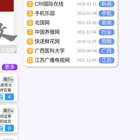
4
CRI国际在线
新闻
2026-02-11
5
手机乐园
手机
2012-01-08
6
北国网
新闻
2011-12-08
7
中国养殖网
行业
2011-12-24
8
快送鲜花网
购物
2016-11-29
9
广西医科大学
广西
2020-06-09
10
江苏广播电视网
江苏
2011-12-05
更多
简介»
动发布大
并在第
上市公
证券市
简介»
圳证券
的会员
息有限
之间搭
，属于