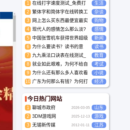
1
在线打字速度测试_免费打
生活
字正确率自测_中文打字水
2
繁体字和简体字在线转换工
杂谈
平测评工具
具-繁简字体转换
3
网上怎么买东西最便宜最实
购物
惠?
4
现代人的感情怎么那么淡?
感情
未来又应该如何面对这人情
5
中国张雪机车获得世界超级
新闻
淡如水的局面呢
摩托车锦标赛冠军
6
为什么要读书？读书的意
读书
义？怎么教育孩子读书？
7
九九乘法口诀表在线测试_
教育
高清完整版下载_小学数学
8
就业如此艰难，为何不给自
考试
口算练习
己学习考试充电，学一技之
9
为什么还有那么多人喜欢看
小说
长，胜过万贯家财
小说？小说到底有什么魅力
10
广东为何那么有钱？为何打
经济
长盛不衰？
工都到广东去，广东连续37
年全国各省GDP第一。
今日热门网站
1
聊城市政府
山东
2026-03-05
2
3DM游戏网
游戏
2025-12-13
3
无锡新传媒
江苏
2012-01-11