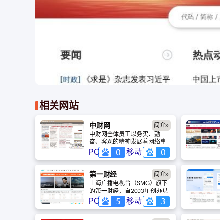
相关网站
中财网
简介»
中财网全体员工以务实、勤
奋、客观的精神发展着网络事
业，至此，中财网已成为全国
PC
移动
最受欢迎的中文财经站点，每
天来自不同地区的巨大的人群
在此汇集，阅览着最新最具价
第一财经
简介»
值的财经信息。
上海广播电视台（SMG）旗下
的第一财经，自2003年创办以
来，已发展成为一家新型数智
PC
移动
化国际财经媒体集团。它通过
全媒体平台每日发布超2000条