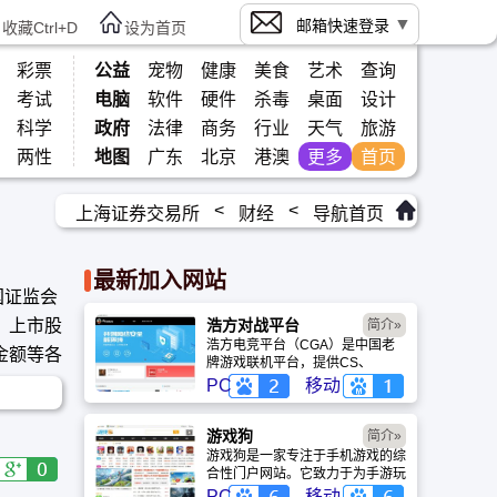
邮箱快速登录
收藏Ctrl+D
设为首页
彩票
公益
宠物
健康
美食
艺术
查询
考试
电脑
软件
硬件
杀毒
桌面
设计
科学
政府
法律
商务
行业
天气
旅游
两性
地图
广东
北京
港澳
更多
首页
<
<
上海证券交易所
财经
导航首页
最新加入网站
国证监会
、上市股
浩方对战平台
简介»
浩方电竞平台（CGA）是中国老
金额等各
牌游戏联机平台，提供CS、
War3、星际争霸等经典游戏的稳
PC
移动
定联机服务。重温DOTA1的激情
岁月，找回当年的战友。同时提供
最新CGA电竞赛事资讯及热门页
游戏狗
简介»
游入口，致敬中国电竞的黄金时
游戏狗是一家专注于手机游戏的综
代。
合性门户网站。它致力于为手游玩
家提供最新、最全的游戏资讯、攻
PC
移动