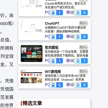
Claude采用宪法式AI，擅长长文
本处理与严谨文档生成；
ChatGPT基于RLHF，在复杂推
PC
移动
竞价，由
理、代码与快速迭代上占优。两者
定位不同，各有千秋。
00笔/
ChatGPT‌
简介»
全面解析ChatGPT如何引爆全球
力。
AI浪潮！通俗讲解神经网络、
Transformer与RLHF核心技术，
PC
移动
价总值、
带您轻松看懂大语言模型如何重塑
未来。
哲风壁纸
证所拥有
简介»
哲风壁纸是一个完全免费、无需登
，列全球
录的高清壁纸下载网站。提供海量
4K、8K超清电脑与手机壁纸，涵
PC
移动
盖动漫、风景、赛博朋克等多元风
资金，又
格。支持动态壁纸与头像制作，国
内访问极速，是美化桌面的首选平
007游戏网
简介»
台。
游戏的第三方应用市场-007游戏
网包含安卓（Android）和苹果
遇。凭借
（iOS）系统的手机应用、游戏以
PC
移动
及电脑软件的下载服务，还有精心
，凭借国
推荐的应用排行榜,搭配极佳的下
载体验,致力于成为用户值得信赖
规范发展
的应用商店。
精选文章
力的世界