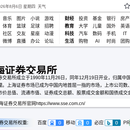
026年8月6日 星期四
天气
音乐
图片
小说
游戏
财经
投资
基金
银行
房产
体育
篮球
足球
招聘
教育
大学
儿童
国外
英语
社区
交友
星座
动漫
科技
汽车
数码
手机
IT
微博
直播
办公
论坛
生活
购物
AI
时尚
团购
海证券交易所
交易所成立于1990年11月26日，同年12月19日开业，归属中
理。上海证券市场已成为中国内地首屈一指的市场，上市公司数
市价总值、流通市值、证券成交总额、股票成交金额和国债成交
均居首位。
证券交易所官网https://www.sse.com.cn/
券交易所权重:
百度
移动
必应
PR