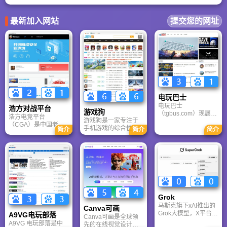
看独孤求败和东方不败谁厉害，独孤求败能自创武功独孤九剑，东方不败只能
获取前朝太监的葵花宝典，所以，还是独孤求败略胜一筹。扫地僧虽然强，但
毕竟是凡夫俗子，比不上以上那些开挂的高手。
最新加入网站
提交您的网址
电玩巴士
电玩巴士
浩方对战平台
游戏狗
（tgbus.com）现属于
浩方电竞平台
游戏狗是一家专注于
多牛传媒，是一家专
（CGA）是中国老牌
手机游戏的综合性门
注于解决游戏用户需
简介
简介
简介
游戏联机平台，提供
户网站。它致力于为
求的综合性游戏门户
CS、War3、星际争霸
手游玩家提供最新、
网站，电玩巴士是一
等经典游戏的稳定联
最全的游戏资讯、攻
个全面的综合性游戏
机服务。重温DOTA1
略、评测及视频等内
门户，专注于为全球
的激情岁月，找回当
容，是国内较早一批
玩家提供主机、PC及
年的战友。同时提供
专注于移动游戏领域
移动端游戏的全方位
最新CGA电竞赛事资
的垂直媒体。
资讯。
讯及热门页游入口，
致敬中国电竞的黄金
Grok
时代。
马斯克旗下xAI推出的
Canva可画
Grok大模型，X平台实
A9VG电玩部落
Canva可画是全球领
时数据整合与多智能
A9VG 电玩部落是中
先的在线视觉设计平