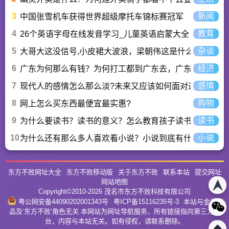
3
新闻
中国张雪机车获得世界超级摩托车锦标赛冠军
4
教育
26个英语字母在线发音学习_儿童英语启蒙大全
5
杂谈
大哥大这没信号,小皮裙大波浪，梁朝伟这是什么歌曲？
6
经济
广东为何那么有钱？为何打工都到广东去，广东连续37年
7
感情
现代人的感情怎么那么淡?未来又应该如何面对这人情淡
8
购物
网上怎么买东西最便宜最实惠?
9
读书
为什么要读书？读书的意义？怎么教育孩子读书？
10
小说
为什么还有那么多人喜欢看小说？小说到底有什么魅力长
东方不败网址大全
东方不败移动版
关于东方不败
联系本站
提交网址
网站地图
Copyright©2010-
2026
茂名市东方不败科技有限公司
粤公网安备44090202001343号
粤ICP备15116235号-3
本站与金庸作
品及‘东方不败’角色无关 本网站为网址导航服务，所有链接指向第三方平
台，内容与本站无关。如有侵权，请联系删除。