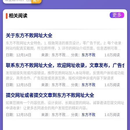
收益、口碑在这里都
简介
股、港股、美股、期
有专业人士为您解
货、外汇、贵金属
读，更联合各大媒体
（如黄金、原油）、
和科研机构为投资者
更多
相关阅读
债券等。独家接入纳
提供全方位解读。为
斯达克Level 2数据
您购买外汇理财产品
流，提供深度盘口信
做好参谋。
息。
关于东方不败网址大全
东方不败网址大全特色，1. 极致简洁的首页设计，零广告干扰，2. 每个收录
网站均配真实截图，所见即所得，3. 详尽的网站介绍页面，信息透明可靠，
4. 严格人工审核机制，确保收录质量，5. 专注便民服务，覆盖生活全场景
日期：
12月14日
来源：东方不败网址大全
分类：
东方不败
1.0万阅读
联系东方不败网址大全，欢迎网址收录，文章发布，广告合
发现链接失效或内容错误，推荐优质网站加入本站导航，反馈用户体验或功能
建议，商务合作、广告投放或资源互换，版权问题申诉或内容下架请求
日期：
12月15日
来源：东方不败网址大全
分类：
东方不败
1.0万阅读
提交网址或者提交文章到东方不败网址大全
如果您拥有一个内容优质、设计良好、长期运营的网站，诚挚邀请您提交网址
申请收录！让更多志同道合的用户发现您的精彩内容。
日期：
12月15日
来源：东方不败网址大全
分类：
东方不败
1.0万阅读