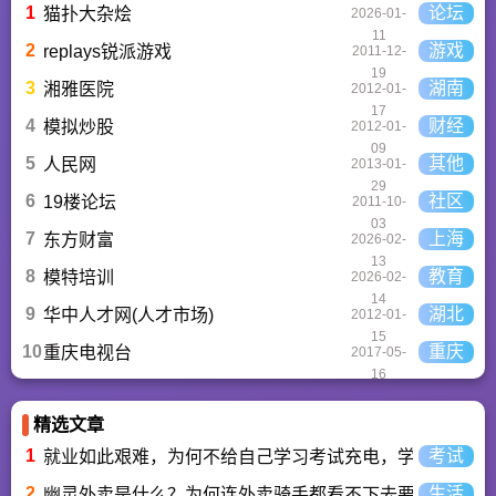
精心推荐的应用排行
1
论坛
猫扑大杂烩
2026-01-
榜,搭配极佳的下载体
11
验,致力于成为用户值
2
游戏
replays锐派游戏
2011-12-
得信赖的应用商店。
19
3
湖南
湘雅医院
2012-01-
17
4
财经
模拟炒股
2012-01-
09
5
其他
人民网
2013-01-
29
6
社区
19楼论坛
2011-10-
03
7
上海
东方财富
2026-02-
13
8
教育
模特培训
2026-02-
14
9
湖北
华中人才网(人才市场)
2012-01-
15
10
重庆
重庆电视台
2017-05-
16
精选文章
1
考试
就业如此艰难，为何不给自己学习考试充电，学一技之长
2
生活
幽灵外卖是什么？为何连外卖骑手都看不下去要举报？