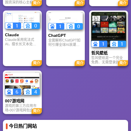
体协作的核心优势。
国资深的核心主机游
台，内置AI“魔力工作
简介
简介
简介
针对其中文能力、隐
戏玩家社区。网站以
室”，提供海量正版模
私安全及幻觉问题等
论坛为核心，提供全
板与素材。无论是自
高频疑问进行客观解
面的主机游戏资讯、
媒体封面、企业海报
答，提供AI选型参
攻略和资料库，覆盖
还是PPT，零基础用
考。
PlayStation、Xbox、
户也能轻松实现专业
Switch 等全平台。凭
级创作，让设计触手
借其深厚的历史积淀
可及。
Claude
ChatGPT‌
和活跃的用户群体，
Claude采用宪法式
全面解析ChatGPT如
A9VG 成为硬核玩家
AI，擅长长文本处理
何引爆全球AI浪潮！
交流心得、分享攻略
与严谨文档生成；
通俗讲解神经网络、
的首选平台之一。
哲风壁纸
ChatGPT基于RLHF，
Transformer与RLHF
在复杂推理、代码与
核心技术，带您轻松
哲风壁纸是一个完全
快速迭代上占优。两
看懂大语言模型如何
免费、无需登录的高
简介
简介
简介
者定位不同，各有千
重塑未来。
清壁纸下载网站。提
秋。
供海量4K、8K超清电
脑与手机壁纸，涵盖
动漫、风景、赛博朋
克等多元风格。支持
动态壁纸与头像制
作，国内访问极速，
是美化桌面的首选平
007游戏网
台。
游戏的第三方应用市
场-007游戏网包含安
简介
卓（Android）和苹果
（iOS）系统的手机应
用、游戏以及电脑软
今日热门网站
件的下载服务，还有