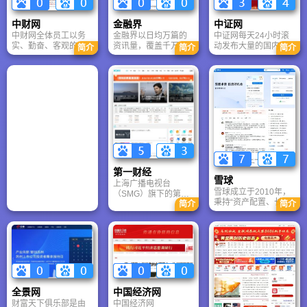
中财网
金融界
中证网
中财网全体员工以务
金融界以日均万篇的
中证网每天24小时滚
实、勤奋、客观的精
资讯量，覆盖千万用
动发布大量的国内外
简介
简介
简介
神发展着网络事业，
户，年度访问用户超
财经资讯，并在第一
至此，中财网已成为
过3亿，受众遍及中国
时间提供全面准确的
全国最受欢迎的中文
主流金融机构、上市
上市公司新闻、信
财经站点，每天来自
公司和活跃投资理财
息、公告及证券市场
不同地区的巨大的人
群体。
的最新动态和评述。
群在此汇集，阅览着
最新最具价值的财经
信息。
第一财经
雪球
上海广播电视台
雪球成立于2010年，
（SMG）旗下的第一
秉持“资产配置、长期
财经，自2003年创办
简介
简介
持有”理念，从投资社
以来，已发展成为一
区发展为拥有超7800
家新型数智化国际财
万用户的在线财富管
经媒体集团。它通过
理平台。平台汇聚多
全媒体平台每日发布
元投资观点，连接各
超2000条财经资讯，
类投资者与机构，通
并构建了覆盖全球的
过互动交流与专业服
媒体生态，同时提供
务，助力用户实现财
多元化的专业服务，
全景网
中国经济网
富保值增值与生活品
深刻影响着全球数千
财富天下俱乐部是由
中国经济网
质提升。
万专业人士。