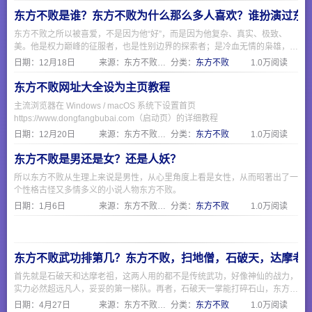
东方不败是谁？东方不败为什么那么多人喜欢？谁扮演过东
东方不败之所以被喜爱，不是因为他“好”，而是因为他复杂、真实、极致、
美。他是权力巅峰的征服者，也是性别边界的探索者；是冷血无情的枭雄，也
是为爱痴狂的凡人。正如一句话所说：“他不是反派，他是照出所有人欲望与
日期：
12月18日
来源：东方不败网址大全
分类：
东方不败
1.0万阅读
恐惧的一面镜子。”
东方不败网址大全设为主页教程
主流浏览器在 Windows / macOS 系统下设置首页
https://www.dongfangbubai.com（启动页）的详细教程
日期：
12月20日
来源：东方不败网址大全
分类：
东方不败
1.0万阅读
东方不败是男还是女？还是人妖？
所以东方不败从生理上来说是男性，从心里角度上看是女性，从而昭著出了一
个性格古怪又多情多义的小说人物东方不败。
日期：
1月6日
来源：东方不败网址大全
分类：
东方不败
1.0万阅读
东方不败武功排第几？东方不败，扫地僧，石破天，达摩老
首先就是石破天和达摩老祖，这两人用的都不是传统武功，好像神仙的战力，
实力必然超远凡人，妥妥的第一梯队。再者，石破天一掌能打碎石山，东方不
败的绣花针显的不够看，而且石破天的防御力也是天花板级别的。然后我们看
日期：
4月27日
来源：东方不败网址大全
分类：
东方不败
1.0万阅读