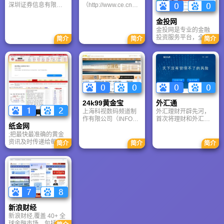
深圳证券信息有限公
（http://www.ce.cn）
司发起组织的会员俱
是经济日报主办的中
乐部，是深圳证券信
央重点新闻网站和国
金投网
息有限公司跨媒体平
家经济门户网站，以
金投网是专业的金融
台与受众之间搭建的
经济报道、资讯传播
投资服务平台，全方
简介
简介
简介
一个广阔互动平台，
和经济服务为主要发
位提供金融市场行情
属于非盈利性会员组
展方向，致力于打造
及行业资讯，包括国
织。
“最具权威性的财经网
际国内黄金、金价、
站和最有影响力的互
黄金投资、黄金交
动平台”。
易、黄金价格行情、
黄金现价实时行情等
内容，聚力为广大投
资者提供全面的信息
24k99黄金宝
外汇通
服务。
上海科视数码频道制
外汇理财开辟先河，
作有限公司（INFO
首次将理财和外汇紧
纸金网
CHANNEL INC.），
密结合服务用户。外
是加拿大加恒资本集
汇理财产品包括银行
;把最快最准确的黄金
团（CanEternal
发售的外币理财产
资讯及时传递给每一
简介
简介
简介
Capital Inc.）在中国
品、基金运作的
个黄金投资者,并在为
投资的金融信息、技
QDII，民间代客外汇
投资者和合作伙伴创
术和媒体服务企业，
理财服务以及海外理
造实实在在价值的同
成立于2000年，是国
财产品。外汇理财平
时不断谋求自身的发
家认定的软件企业、
台不仅提供最新的外
展，最终推动社会的
高新技术企业。
汇理财产品信息，更
和谐进步。
结合外汇通自身强大
的外汇行业经验，深
新浪财经
度分析外汇理财产品
新浪财经,覆盖 40+ 全
的方方面面。风险、
球金融市场，包括A