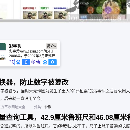
彩字秀
简介»
彩字秀www.czxiu.com萌牙于
2006年，于2007年3月正式开
站。彩字秀是一个非常易用的
PC
移动
工具性网站，提供在线制作各
种QQ表情、闪图、闪字、动态
图片、QQ表情图片、搞笑QQ
表情、自定义QQ表情大全、搞
换器，防止数字被篡改
笑网络证件、QQ搞笑图片、输
入文字生成非常好玩的闪图和
字被篡改，当时朱元璋因为发生了重大的“郭桓案”贪污事件之后要求用
动态图片。
，后来就一直沿用至今。
东方不败网址大全
分类：
杂谈
查询工具，42.9厘米鲁班尺和46.08厘米
鲁班发明的，所以叫鲁班尺。它的特别之处在于，尺子上除了普通的长度