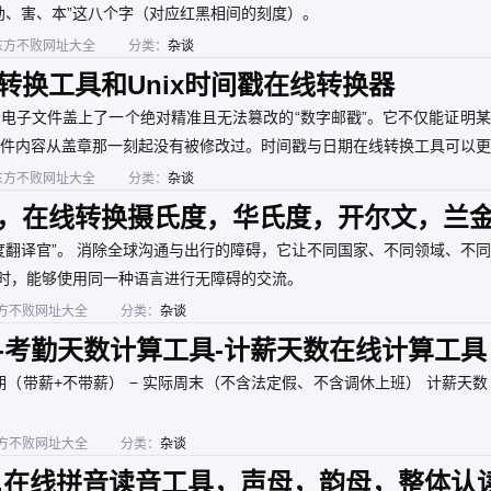
劫、害、本”这八个字（对应红黑相间的刻度）。
东方不败网址大全
分类：
杂谈
转换工具和Unix时间戳在线转换器
像是给电子文件盖上了一个绝对精准且无法篡改的“数字邮戳”。它不仅能证明
件内容从盖章那一刻起没有被修改过。时间戳与日期在线转换工具可以更
钱、省时间，给重要的电子文件买了一份“防篡改、可维权”的终身保险
东方不败网址大全
分类：
杂谈
，还是确保企业电子合同的安全，它都是一个极其高效且权威的工具。
，在线转换摄氏度，华氏度，开尔文，兰
温度单位
度翻译官”。 消除全球沟通与出行的障碍，它让不同国家、不同领域、不
念时，能够使用同一种语言进行无障碍的交流。
方不败网址大全
分类：
杂谈
-考勤天数计算工具-计薪天数在线计算工具
假期（带薪+不带薪） − 实际周末（不含法定假、不含调休上班） 计薪天数 
方不败网址大全
分类：
杂谈
,在线拼音读音工具，声母，韵母，整体认