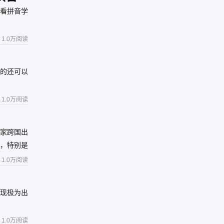
看拼音学
1.0万阅读
的还可以
1.0万阅读
家跨国出
，特别是
工具可以
1.0万阅读
现极为出
1.0万阅读