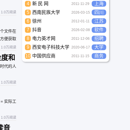
4
新 民 网
上海
2011-11-29
5
西南民族大学
四川
1.0万阅读
2026-03-15
6
徐州
江苏
2012-01-11
7
抖音
软件
2026-02-08
某个文件在
8
电力英才网
招聘
方便获取
2011-12-06
。无论是保
9
西安电子科技大学
大学
1.0万阅读
2020-06-17
10
中国供应商
商务
金度和
2011-11-15
同时代的人
1.0万阅读
= 实际工
1.0万阅读
读音