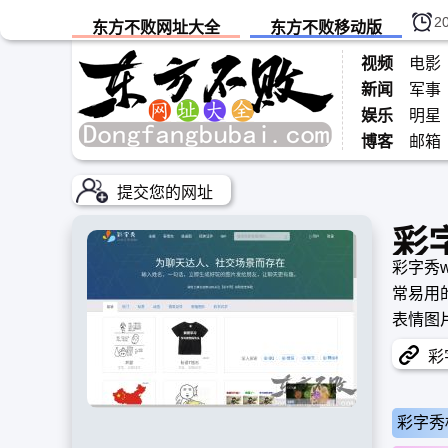
2
东方不败网址大全
东方不败移动版
视频
电影
新闻
军事
娱乐
明星
博客
邮箱
提交您的网址
彩
彩字秀w
常易用
表情图
输入文
彩字
彩字秀