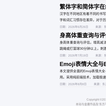
繁体字和简体字在
汉字在不同地区有着不同的书写
字和词汇习惯存在差异，对于历
繁体字。使用转换工具可以帮助
日期：2026年6月26日
来源：
身高体重查询与评
身高体重平均值表
身高体重查询与评估，增高减法
跳绳或打篮球30分钟以上，刺
迫，可额外“长高”1-2cm。
日期：2026年7月19日
来源：
Emoji表情大全
本文提供全面的Emoji表情大
用。采用纯前端技术，加载极速
日期：2026年8月8日
来源：东
Copyright ©20
本站与金庸作品及‘东方