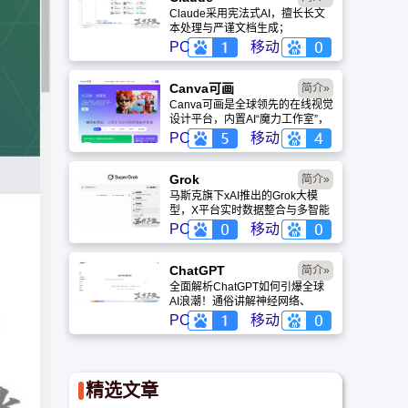
Claude采用宪法式AI，擅长长文
本处理与严谨文档生成；
ChatGPT基于RLHF，在复杂推
PC
移动
理、代码与快速迭代上占优。两者
定位不同，各有千秋。
Canva可画
简介»
Canva可画是全球领先的在线视觉
设计平台，内置AI“魔力工作室”，
提供海量正版模板与素材。无论是
PC
移动
自媒体封面、企业海报还是PPT，
零基础用户也能轻松实现专业级创
作，让设计触手可及。
Grok
简介»
马斯克旗下xAI推出的Grok大模
型，X平台实时数据整合与多智能
体协作的核心优势。针对其中文能
PC
移动
力、隐私安全及幻觉问题等高频疑
问进行客观解答，提供AI选型参
考。
ChatGPT‌
简介»
全面解析ChatGPT如何引爆全球
AI浪潮！通俗讲解神经网络、
Transformer与RLHF核心技术，
PC
移动
带您轻松看懂大语言模型如何重塑
未来。
精选文章