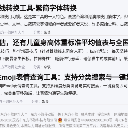
线转换工具-繁简字体转换
和使用习惯。这是本工具的一大特色。虽然台湾和港澳都使用繁体字，但
史学、文学、古籍研究等领域的学者或爱好者来说，许多原始史料、古籍
快速将繁体文献转为简体进行初步阅读和检索。
东方不败网址大全
分类：
杂谈
估，还有儿童身高体重标准平均值表与全
技巧，科学增高技巧（针对骨骺线未闭合人群），纵向运动： 每天坚持
激下肢骨骼生长板。拉伸脊柱： 睡前进行悬垂、瑜伽猫牛式或体前屈，
东方不败网址大全
分类：
杂谈
与Emoji表情查询工具：支持分类搜索与一键
全与Emoji表情查询工具。支持多维度分类浏览与实时搜索，一键复制即
，完美兼容移动端，让表情沟通更生动便捷。
方不败网址大全
分类：
杂谈
东方不败网址大全
东方不败移动版
关于东方不败
联系本站
提交网址
网站地图
10-
2026茂名市东方不败科技有限公司
粤公网安备44090202001343号
粤ICP备
不败’角色无关 本网站为网址导航服务，所有链接指向第三方平台，内容与本站无关