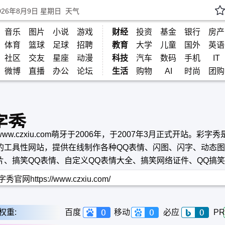
026年8月9日 星期日
天气
音乐
图片
小说
游戏
财经
投资
基金
银行
房产
体育
篮球
足球
招聘
教育
大学
儿童
国外
英语
社区
交友
星座
动漫
科技
汽车
数码
手机
IT
微博
直播
办公
论坛
生活
购物
AI
时尚
团购
字秀
ww.czxiu.com萌牙于2006年，于2007年3月正式开站。彩字
的工具性网站，提供在线制作各种QQ表情、闪图、闪字、动态图
片、搞笑QQ表情、自定义QQ表情大全、搞笑网络证件、QQ搞
字生成非常好玩的闪图和动态图片。
秀官网https://www.czxiu.com/
权重:
百度
移动
必应
PR