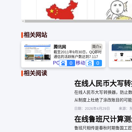
相关网站
腾讯网
简介»
截至2011年9月30日，QQ即时
通信的活跃帐户数达到7.117
亿，最高同时在线帐户数达到
PC
移动
1.454亿。目前，腾讯50%以上
员工为研发人员。腾讯在即时
相关阅读
通信、电子商务、在线支付、
搜索引擎、信息安全以及游戏
在线人民币大写转
等方面都拥有了相当数量的专
利申请。2007年，腾讯投资过
在线人民币大写转换器，防止数
亿元在北京、上海和深圳三地
设立了中国互联网首家研究院
从制度上杜绝了涂改账目的可能
——腾讯研究院，进行互联网
核心基础技术的自主研发，正
日期：2026年4月29日
来源：
逐步走上自主创新的民族产业
在线鲁班尺计算测量
发展之路。
尺同时对比查询
鲁班尺相传是春秋时期鲁国工匠