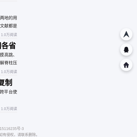
两地的用
文献都是
1.0万阅读
国各省
摸高跳、
缓解脊柱压
1.0万阅读
复制
可跨平台使
1.0万阅读
15116235号-3
。如有侵权，请联系删除。