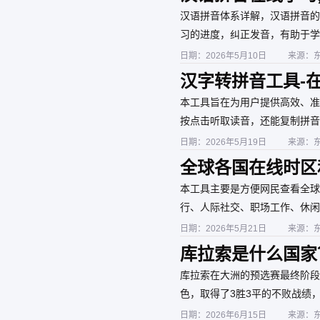
节全部都有！
汉语拼音体系详解，汉语拼音的
习的进度，纠正发音，有助于学
日期：2026年5月10日
来源：
汉字转拼音工具-
本工具旨在为用户提供高效、准
按点击听取读音，还能复制拼音
日期：2026年5月19日
来源：
全球各国在线时区
本工具主要是方便网民查看全球
行、人际社交、职场工作、休闲
看国际赛事，美加墨世界杯的时
日期：2026年5月21日
来源：
轻松适配全球化生活节奏，借助
库拉索是什么国家
库拉索在大洲的预选赛最终阶段
色，取得了3胜3平的不败战绩
日期：2026年6月15日
来源：