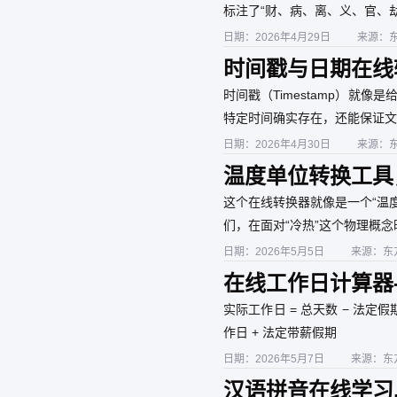
标注了“财、病、离、义、官、
日期：2026年4月29日
来源：
时间戳与日期在线
时间戳（Timestamp）就
特定时间确实存在，还能保证文
时间戳，时间戳的好处就是花小
日期：2026年4月30日
来源：
护你的原创文章、设计图、代码
温度单位转换工具
列氏度这五种常用
这个在线转换器就像是一个“温
们，在面对“冷热”这个物理概
日期：2026年5月5日
来源：东
在线工作日计算器
实际工作日 = 总天数 − 法定
作日 + 法定带薪假期
日期：2026年5月7日
来源：东
汉语拼音在线学习