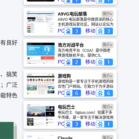
盖动漫、风景、赛博朋克等多元风
格。支持动态壁纸与头像制作，国
内访问极速，是美化桌面的首选平
A9VG电玩部落
简介»
台。
A9VG 电玩部落是中国资深的核心
主机游戏玩家社区。网站以论坛为
核心，提供全面的主机游戏资讯、
PC
移动
攻略和资料库，覆盖
PlayStation、Xbox、Switch 等全
享有良好
平台。凭借其深厚的历史积淀和活
浩方对战平台
简介»
跃的用户群体，A9VG 成为硬核玩
浩方电竞平台（CGA）是中国老
家交流心得、分享攻略的首选平台
牌游戏联机平台，提供CS、
之一。
War3、星际争霸等经典游戏的稳
PC
移动
定联机服务。重温DOTA1的激情
岁月，找回当年的战友。同时提供
片、搞笑
最新CGA电竞赛事资讯及热门页
游戏狗
简介»
游入口，致敬中国电竞的黄金时
游戏狗是一家专注于手机游戏的综
片；广泛
代。
合性门户网站。它致力于为手游玩
家提供最新、最全的游戏资讯、攻
PC
移动
功能特色
略、评测及视频等内容，是国内较
早一批专注于移动游戏领域的垂直
媒体。
电玩巴士
简介»
电玩巴士（tgbus.com）现属于多
牛传媒，是一家专注于解决游戏用
户需求的综合性游戏门户网站，电
PC
移动
玩巴士是一个全面的综合性游戏门
户，专注于为全球玩家提供主机、
PC及移动端游戏的全方位资讯。
Claude
简介»