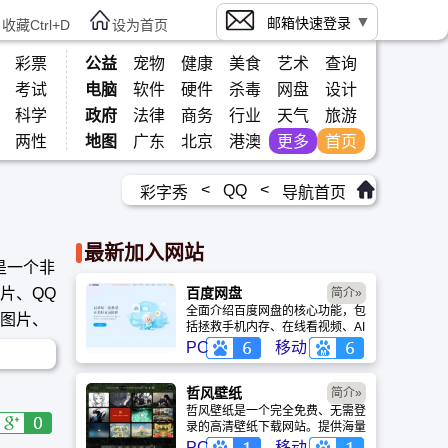
邮箱快速登录
收藏Ctrl+D
设为首页
彩票
公益
宠物
健康
美食
艺术
查询
考试
电脑
软件
硬件
杀毒
网盘
设计
科学
政府
法律
商务
行业
天气
旅游
两性
地图
广东
北京
港澳
更多
首页
<
<
QQ
彩字秀
导航首页
最新加入网站
秀是一个非
片、QQ
百度网盘
简介»
全面介绍百度网盘的核心功能，包
笑图片、
括拯救手机内存、在线看视频、AI
智能做笔记与总结长文。详细解答
PC
移动
数据安全性及服务器备份机制，带
你了解GenFlow AI智能体如何帮
你高效办公与学习。
哲风壁纸
简介»
哲风壁纸是一个完全免费、无需登
录的高清壁纸下载网站。提供海量
4K、8K超清电脑与手机壁纸，涵
PC
移动