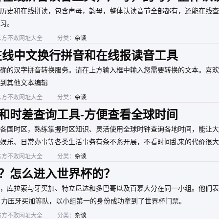
历史和在线拼读，包含声母，韵母，整体认读音节全部都有，还能在线查
习。
东方不败网址大全
分类：
杂谈
在线中文换行拼音和在线报读音工具
确的汉字拼音转换服务。请在上方输入框中输入您需要转换的文本。喜欢
到其他文本编辑
东方不败网址大全
分类：
杂谈
和时差查询工具-方便查看全球时间
各国时区，熟练掌握时区知识、灵活使用全球时钟查询各地时间，能让大
娱乐、日常办事等各类生活事务有条不紊开展，不看时间乱来的代价很大
间比咱这边慢了整整12小时，而且同一个美国还分几个时区，使用本站
东方不败网址大全
分类：
杂谈
全球时钟查看各国时间实用价值。
？怎么进入世界杯的？
，库拉索与牙买加、特立尼达和多巴哥以及百慕大分在同一小组。他们表
，力压牙买加等队，以小组第一的身份成功拿到了世界杯门票。
东方不败网址大全
分类：
杂谈