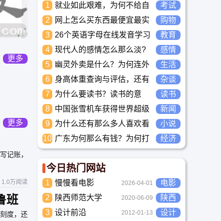
1
就业如此艰难，为何不给自
考试
己学习考试充电，学一技之
2
网上怎么买东西最便宜最实
购物
长，胜过万贯家财
惠?
3
26个英语字母在线发音学习
教育
_儿童英语启蒙大全
4
现代人的感情怎么那么淡?
感情
更多
未来又应该如何面对这人情
5
幽灵外卖是什么？为何连外
生活
淡如水的局面呢
卖骑手都看不下去要举报？
6
身高体重查询与评估，还有
杂谈
儿童身高体重标准平均值表
7
为什么要读书？读书的意
读书
与全国各省身高体重平均值
义？怎么教育孩子读书？
8
表
中国张雪机车获得世界超级
新闻
摩托车锦标赛冠军
更多
9
为什么还有那么多人喜欢看
小说
小说？小说到底有什么魅力
10
广东为何那么有钱？为何打
经济
长盛不衰？
工都到广东去，广东连续37
大写记账，
年全国各省GDP第一。
今日热门网站
1.0万阅读
1
慢慢看电影
电影
2026-04-01
鲁班
2
陕西师范大学
陕西
2020-06-09
3
设计前沿
设计
2012-01-13
刻度，还