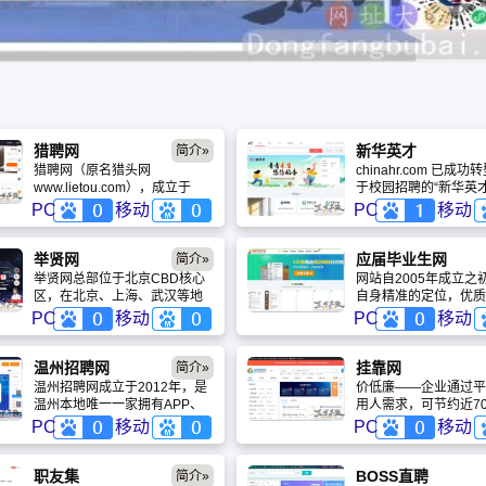
猎聘网
新华英才
简介»
猎聘网（原名猎头网
chinahr.com 已成
www.lietou.com），成立于
于校园招聘的“新华英才
2000年，隶属于万仕道（北
SEO优化的核心在于
PC
移动
PC
移动
京）管理咨询有限公司，是中
牌“中华英才网”的社会
国职业经理人职业发展的第一
性，强化“新华网背书”、
求职网站。总部位于北京，在
实习垂直领域”以及“测
举贤网
应届毕业生网
简介»
上海、广州和深圳设立分公
工具属性”，从而在竞
举贤网总部位于北京CBD核心
网站自2005年成立之
司，目前已成为国内覆盖行业
招聘红海中，守住“大
区，在北京、上海、武汉等地
自身精准的定位，优质
范围最广、覆盖区域最大的高
这一高价值细分市场。
设有分支机构，拥有100多名从
务，高效的招聘效率，
PC
移动
PC
移动
端人才互动型的求职网站。
事高端人才猎聘服务的专职顾
起业界的瞩目，赢得了
问，平均服务年限超过5年，经
友的拥护。目前，已经
过注册认证的两万多名兼职猎
万个人用户通过YJBY
温州招聘网
挂靠网
简介»
头顾问遍布全国，人才库储备
成功找到合适的工作，
温州招聘网成立于2012年，是
价低廉——企业通过平
超过八百万中高端人才。
十万家企业通过YJBY
温州本地唯一一家拥有APP、
用人需求，可节约近7
精准地定位人才信息，
小程序等多渠道的招聘平台，
聘费用； 专业强——3
PC
移动
PC
移动
聘信息的曝光率，在最
月均访问量500万人次，个人求
网有多名专业工程师客
间内、以最低的经济成
职用户达50万人，服务企业超1
供各类建筑行业证书问
地找到最合适的人才。
万余家。
询； 效率高——平台
职友集
BOSS直聘
简介»