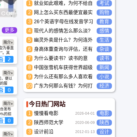
1
就业如此艰难，为何不给自
考试
己学习考试充电，学一技之
2
网上怎么买东西最便宜最实
购物
长，胜过万贯家财
惠?
3
26个英语字母在线发音学习
教育
_儿童英语启蒙大全
更多
4
现代人的感情怎么那么淡?
感情
未来又应该如何面对这人情
5
幽灵外卖是什么？为何连外
生活
简介»
淡如水的局面呢
卖骑手都看不下去要举报？
功转型为垂直
6
身高体重查询与评估，还有
杂谈
”。其
儿童身高体重标准平均值表
弱化旧品
7
为什么要读书？读书的意
读书
与全国各省身高体重平均值
招聘属
义？怎么教育孩子读书？
8
表
中国张雪机车获得世界超级
新闻
“校招/
评/笔试
简介»
摩托车锦标赛冠军
9
为什么还有那么多人喜欢看
小说
争激烈的
初，便以
学生就业”
小说？小说到底有什么魅力
的服
10
广东为何那么有钱？为何打
经济
迅速引
长盛不衰？
工都到广东去，广东连续37
广大网
年全国各省GDP第一。
有数百
S求职网
今日热门网站
简介»
并有数
台发布
S求职网
1
慢慢看电影
电影
2026-04-01
0%的招
增加招
60建筑
2
陕西师范大学
陕西
短的时
2020-06-09
服，提
本成功
题咨
3
设计前沿
设计
2012-01-13
集中了近
简介»