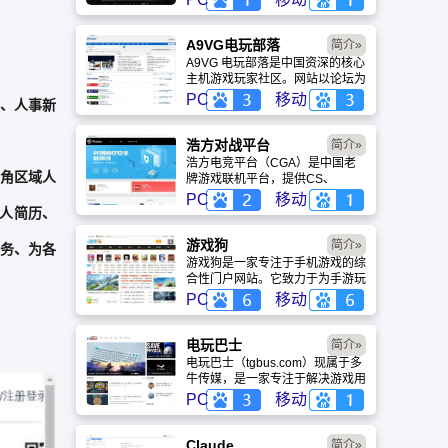
盖动漫、风景、赛博朋克等多元风
格。支持动态壁纸与头像制作，国
内访问极速，是美化桌面的首选平
A9VG电玩部落
简介»
台。
A9VG 电玩部落是中国资深的核心
主机游戏玩家社区。网站以论坛为
核心，提供全面的主机游戏资讯、
PC
移动
、人事新
攻略和资料库，覆盖
PlayStation、Xbox、Switch 等全
平台。凭借其深厚的历史积淀和活
浩方对战平台
简介»
跃的用户群体，A9VG 成为硬核玩
浩方电竞平台（CGA）是中国老
家交流心得、分享攻略的首选平台
三角区域人
牌游戏联机平台，提供CS、
之一。
War3、星际争霸等经典游戏的稳
PC
移动
定联机服务。重温DOTA1的激情
个人简历、
岁月，找回当年的战友。同时提供
最新CGA电竞赛事资讯及热门页
游戏狗
简介»
服务、为各
游入口，致敬中国电竞的黄金时
游戏狗是一家专注于手机游戏的综
代。
合性门户网站。它致力于为手游玩
家提供最新、最全的游戏资讯、攻
PC
移动
略、评测及视频等内容，是国内较
早一批专注于移动游戏领域的垂直
媒体。
电玩巴士
简介»
电玩巴士（tgbus.com）现属于多
牛传媒，是一家专注于解决游戏用
户需求的综合性游戏门户网站，电
PC
移动
玩巴士是一个全面的综合性游戏门
户，专注于为全球玩家提供主机、
PC及移动端游戏的全方位资讯。
Claude
简介»