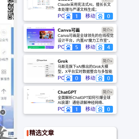
Claude采用宪法式AI，擅长长文
本处理与严谨文档生成；
ChatGPT基于RLHF，在复杂推
PC
移动
理、代码与快速迭代上占优。两者
定位不同，各有千秋。
Canva可画
简介»
Canva可画是全球领先的在线视觉
设计平台，内置AI“魔力工作室”，
提供海量正版模板与素材。无论是
PC
移动
自媒体封面、企业海报还是PPT，
零基础用户也能轻松实现专业级创
作，让设计触手可及。
Grok
简介»
马斯克旗下xAI推出的Grok大模
型，X平台实时数据整合与多智能
体协作的核心优势。针对其中文能
PC
移动
力、隐私安全及幻觉问题等高频疑
问进行客观解答，提供AI选型参
考。
ChatGPT‌
简介»
全面解析ChatGPT如何引爆全球
AI浪潮！通俗讲解神经网络、
Transformer与RLHF核心技术，
PC
移动
带您轻松看懂大语言模型如何重塑
未来。
精选文章