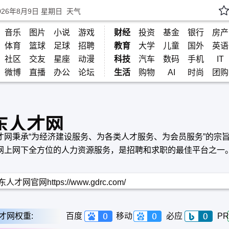
026年8月9日 星期日
天气
音乐
图片
小说
游戏
财经
投资
基金
银行
房产
体育
篮球
足球
招聘
教育
大学
儿童
国外
英语
社区
交友
星座
动漫
科技
汽车
数码
手机
IT
微博
直播
办公
论坛
生活
购物
AI
时尚
团购
东人才网
才网秉承“为经济建设服务、为各类人才服务、为会员服务”的宗
网上网下全方位的人力资源服务，是招聘和求职的最佳平台之一
人才网官网https://www.gdrc.com/
才网权重:
百度
移动
必应
PR