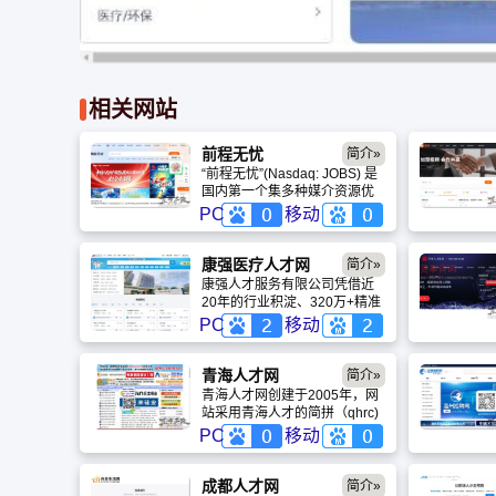
相关网站
前程无忧
简介»
“前程无忧”(Nasdaq: JOBS) 是
国内第一个集多种媒介资源优
势的专业人力资源服务机构。
PC
移动
它集合了传统媒体、网络媒体
及先进的信息技术，加上一支
经验丰富的专业顾问队伍，提
康强医疗人才网
简介»
供包括招聘猎头、培训测评和
康强人才服务有限公司凭借近
人事外包在内的全方位专业人
20年的行业积淀、320万+精准
力资源服务，现在全国25个城
医疗人才库及五大平台协同生
PC
移动
市设有服务机构。
态，已构建起中国最完善的医
疗人力资源服务闭环。
青海人才网
简介»
青海人才网创建于2005年，网
站采用青海人才的简拼（qhrc)
为主的国内顶级域名。六年来
PC
移动
青海人才网始终努力为青海本
地各类企业、外地企业驻青海
办事处、分公司，以及所有求
成都人才网
简介»