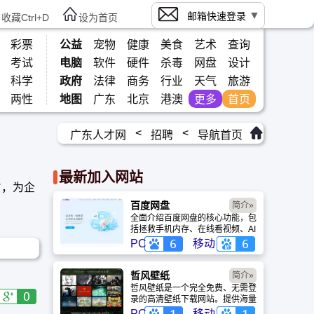
邮箱快速登录
收藏Ctrl+D
设为首页
彩票
公益
宠物
健康
美食
艺术
查询
考试
电脑
软件
硬件
杀毒
网盘
设计
科学
政府
法律
商务
行业
天气
旅游
两性
地图
广东
北京
港澳
更多
首页
<
<
广东人才网
招聘
导航首页
最新加入网站
旨，为企
。
百度网盘
简介»
全面介绍百度网盘的核心功能，包
括拯救手机内存、在线看视频、AI
智能做笔记与总结长文。详细解答
PC
移动
数据安全性及服务器备份机制，带
你了解GenFlow AI智能体如何帮
你高效办公与学习。
哲风壁纸
简介»
哲风壁纸是一个完全免费、无需登
录的高清壁纸下载网站。提供海量
4K、8K超清电脑与手机壁纸，涵
PC
移动