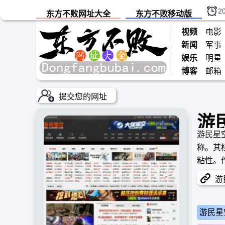
2
东方不败网址大全
东方不败移动版
视频
电影
新闻
军事
娱乐
明星
博客
邮箱
提交您的网址
游
游民星
称。其
粘性。
展。
游民
游民星