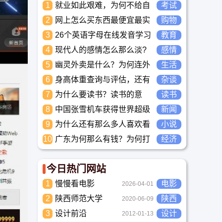
1
就业如此艰难，为何不给自
考试
己学习考试充电，学一技之
2
网上怎么买东西最便宜最实
购物
长，胜过万贯家财
惠?
3
26个英语字母在线发音学习
教育
_儿童英语启蒙大全
4
现代人的感情怎么那么淡?
感情
未来又应该如何面对这人情
5
幽灵外卖是什么？为何连外
生活
淡如水的局面呢
卖骑手都看不下去要举报？
6
身高体重查询与评估，还有
杂谈
儿童身高体重标准平均值表
7
为什么要读书？读书的意
读书
与全国各省身高体重平均值
义？怎么教育孩子读书？
8
表
中国张雪机车获得世界超级
新闻
摩托车锦标赛冠军
9
为什么还有那么多人喜欢看
小说
小说？小说到底有什么魅力
10
广东为何那么有钱？为何打
经济
长盛不衰？
工都到广东去，广东连续37
年全国各省GDP第一。
今日热门网站
1
慢慢看电影
电影
2026-04-01
2
陕西师范大学
陕西
2020-06-09
3
设计前沿
设计
2012-01-13