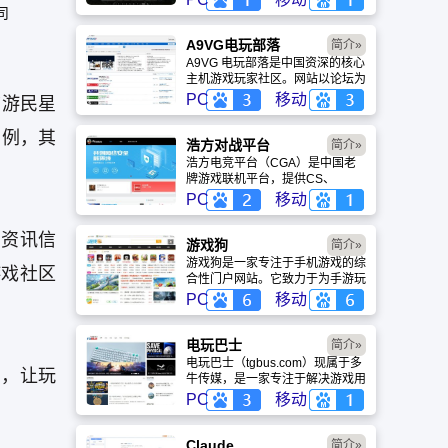
盖动漫、风景、赛博朋克等多元风
司
格。支持动态壁纸与头像制作，国
内访问极速，是美化桌面的首选平
A9VG电玩部落
简介»
台。
A9VG 电玩部落是中国资深的核心
主机游戏玩家社区。网站以论坛为
核心，提供全面的主机游戏资讯、
PC
移动
前游民星
攻略和资料库，覆盖
PlayStation、Xbox、Switch 等全
比例，其
平台。凭借其深厚的历史积淀和活
浩方对战平台
简介»
跃的用户群体，A9VG 成为硬核玩
浩方电竞平台（CGA）是中国老
家交流心得、分享攻略的首选平台
牌游戏联机平台，提供CS、
之一。
War3、星际争霸等经典游戏的稳
PC
移动
定联机服务。重温DOTA1的激情
岁月，找回当年的战友。同时提供
的资讯信
最新CGA电竞赛事资讯及热门页
游戏狗
简介»
游入口，致敬中国电竞的黄金时
游戏狗是一家专注于手机游戏的综
游戏社区
代。
合性门户网站。它致力于为手游玩
家提供最新、最全的游戏资讯、攻
PC
移动
略、评测及视频等内容，是国内较
早一批专注于移动游戏领域的垂直
媒体。
电玩巴士
简介»
电玩巴士（tgbus.com）现属于多
息，让玩
牛传媒，是一家专注于解决游戏用
户需求的综合性游戏门户网站，电
PC
移动
玩巴士是一个全面的综合性游戏门
户，专注于为全球玩家提供主机、
PC及移动端游戏的全方位资讯。
Claude
简介»