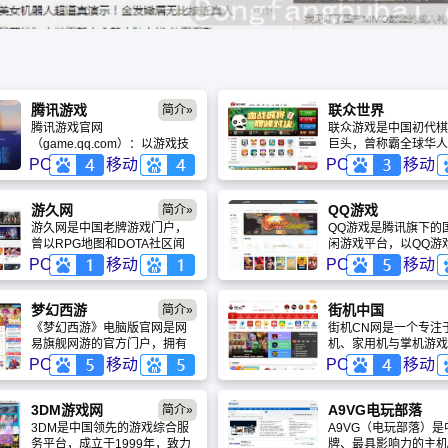
腾讯游戏
联众世界
简介»
腾讯游戏官网
联众游戏是中国初代棋
（game.qq.com）：以游戏技
巨头，曾称霸全球华人
术为驱动，连接体育、文化、
港股上市。如今，联众
PC
移动
PC
移动
工业和公益的超级数字平台。
通过AI技术赋能与跨
获取最新赛事资讯、下载国民
济等方式寻求转型，力
级游戏、参与文创活动的入
商业价值。
游久网
QQ游戏
简介»
口。展示游戏技术如何“脱虚向
游久网是中国老牌游戏门户，
QQ游戏是腾讯旗下的
实”，解决现实世界难题的展示
曾以RPG地图和DOTA社区闻
闲游戏平台，以QQ游
窗。
名。目前，网站已转型为游戏
核心，提供海量棋牌、
PC
移动
PC
移动
资讯聚合平台，提供涵盖单
小游戏。依托强大的Q
机、Steam及电竞领域的行业
系链和多端互通能力，
新闻，为玩家提供基础的信息
为亿万用户碎片化娱乐
梦幻西游
街机中国
简介»
浏览服务。
选，在休闲游戏领域占
《梦幻西游》电脑版官网是网
街机CN网是一个专注
可动摇的领先地位。
易旗舰网游的官方门户，拥有
机、家用机与掌机游戏
3.6亿注册用户。网站提供全面
载的网站。它提供海量
PC
移动
PC
移动
的资讯、下载、攻略及“藏宝阁”
ROM、模拟器及合集
等一站式服务，并构建了以“武
怀旧玩家重温《拳皇》
神坛”为核心的成熟电竞赛事体
金弹头》等经典的重要
3DM游戏网
A9VG电玩部落
简介»
系，是回合制网游领域的标
尽管网站内容混杂且存
3DM是中国领先的游戏综合服
A9VG（电玩部落）
杆。
地带，但其丰富的资源
务平台，成立于1999年，致力
牌、最具影响力的主机