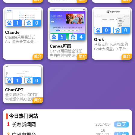
游戏联机平台，提供
户网站。它致力于为
求的综合性游戏门户
CS、War3、星际争霸
手游玩家提供最新、
网站，电玩巴士是一
等经典游戏的稳定联
最全的游戏资讯、攻
个全面的综合性游戏
机服务。重温DOTA1
略、评测及视频等内
门户，专注于为全球
的激情岁月，找回当
容，是国内较早一批
玩家提供主机、PC及
年的战友。同时提供
专注于移动游戏领域
移动端游戏的全方位
最新CGA电竞赛事资
的垂直媒体。
资讯。
Claude
讯及热门页游入口，
致敬中国电竞的黄金
Claude采用宪法式
Grok
时代。
AI，擅长长文本处理
马斯克旗下xAI推出的
Canva可画
与严谨文档生成；
Grok大模型，X平台实
ChatGPT基于RLHF，
Canva可画是全球领
时数据整合与多智能
在复杂推理、代码与
先的在线视觉设计平
简介
简介
简介
体协作的核心优势。
快速迭代上占优。两
台，内置AI“魔力工作
针对其中文能力、隐
者定位不同，各有千
室”，提供海量正版模
私安全及幻觉问题等
秋。
板与素材。无论是自
高频疑问进行客观解
媒体封面、企业海报
答，提供AI选型参
还是PPT，零基础用
考。
户也能轻松实现专业
级创作，让设计触手
ChatGPT‌
可及。
全面解析ChatGPT如
何引爆全球AI浪潮！
简介
通俗讲解神经网络、
Transformer与RLHF
核心技术，带您轻松
今日热门网站
看懂大语言模型如何
重塑未来。
1
重庆
长寿新闻网
2017-05-
16
2
广东
广州电视台
2011-12-