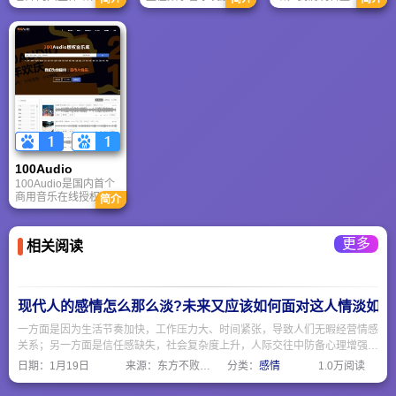
合而成，不仅向用户
大胆尝试，先后与几
球。插上耳机，按下
提供播放音乐的基础
十家唱片公司、版权
Play，我们感受无限
功能，更通过贴心的
管理机构合作探索发
律动。闭上眼睛，默
设计、卓越的体验、
展思路，积累了大量
数节拍，我们遇见过
海量的曲库、最新的
数字版权，并在推动
去未来。一听音乐，
流行音乐、专业的分
更广范围内的跨行
每天一听，乐在分
类、丰富的空间背景
业、跨平台合作上做
享。
音乐、音乐分享等社
出努力，在艰巨的全
区服务，向广大用户
球音乐数字化进程中
提供方便流畅的在线
作出自身的贡献。
音乐和丰富多彩的音
乐社区服务。成为了
100Audio
中国网民在线音乐生
活的首选品牌，引领
100Audio是国内首个
着人们的音乐生活方
商用音乐在线授权平
简介
式！
台，拥有超35万首垂
直授权音乐，独家作
品占比90%。平台提
更多
相关阅读
供广告、影视、游戏
等场景正版配乐，支
持5分钟即买即得，附
授权合同保障版权合
规，业务覆盖全球112
现代人的感情怎么那么淡?未来又应该如何面对这人情淡如水
国，为商业项目提供
高效正版音乐授权服
一方面是因为生活节奏加快，工作压力大、时间紧张，导致人们无暇经营情感
务。
关系；另一方面是信任感缺失，社会复杂度上升，人际交往中防备心理增强。
不要期待所有人都该对我深情，而要主动选择值得深耕的关系，其余则以礼相
日期：
1月19日
来源：东方不败网址大全
分类：
感情
1.0万阅读
待、轻拿轻放。