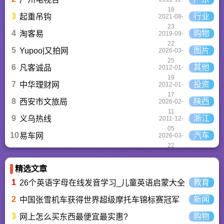
18
3
行业
起重吊钩
2021-08-
23
4
购物
淘客易
2019-09-
22
5
图片
Yupoo|又拍网
2026-03-
25
6
其他
凡客诚品
2012-01-
19
7
投资
中华理财网
2012-01-
17
8
陕西
西安市文旅局
2026-02-
11
9
浙江
义乌热线
2011-12-
05
10
汽车
易车网
2026-03-
22
精选文章
1
教育
26个英语字母在线发音学习_儿童英语启蒙大全
2
新闻
中国张雪机车获得世界超级摩托车锦标赛冠军
3
购物
网上怎么买东西最便宜最实惠?