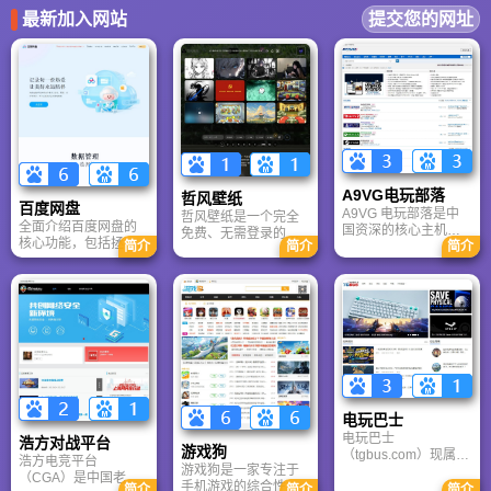
最新加入网站
提交您的网址
A9VG电玩部落
哲风壁纸
百度网盘
A9VG 电玩部落是中
哲风壁纸是一个完全
全面介绍百度网盘的
国资深的核心主机游
免费、无需登录的高
核心功能，包括拯救
简介
简介
简介
戏玩家社区。网站以
清壁纸下载网站。提
手机内存、在线看视
论坛为核心，提供全
供海量4K、8K超清电
频、AI智能做笔记与
面的主机游戏资讯、
脑与手机壁纸，涵盖
总结长文。详细解答
攻略和资料库，覆盖
动漫、风景、赛博朋
数据安全性及服务器
PlayStation、Xbox、
克等多元风格。支持
备份机制，带你了解
Switch 等全平台。凭
动态壁纸与头像制
GenFlow AI智能体如
借其深厚的历史积淀
作，国内访问极速，
何帮你高效办公与学
和活跃的用户群体，
是美化桌面的首选平
习。
A9VG 成为硬核玩家
台。
交流心得、分享攻略
的首选平台之一。
电玩巴士
电玩巴士
浩方对战平台
游戏狗
（tgbus.com）现属于
浩方电竞平台
游戏狗是一家专注于
多牛传媒，是一家专
（CGA）是中国老牌
手机游戏的综合性门
注于解决游戏用户需
简介
简介
简介