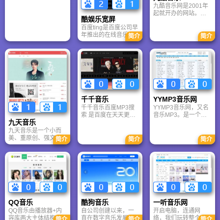
九酷音乐网是2001年
片、动漫、旅游等众
售互推平台。
起就开办的网站。九
多内容形态?。
酷娱乐宽屏
酷音乐网致力于推广
百度ting是百度公司早
华语歌曲。新歌老歌
年推出的在线音乐服
完全收录，并配有歌
简介
简介
务平台，后来经过多
词。2005年后 相继开
次品牌整合与更名，
设了 电影 游戏 Flash
现已演变为千千音
等多种免费业务。九
乐。
酷音乐网的网站是
www.9ku.com 请大家
注意辨别。九酷——
正在向一个新的高度
发展!
千千音乐
YYMP3音乐网
千千音乐百度MP3搜
YYMP3音乐网，又名
索 是百度在天天更新
音乐MP3。是一个为
九天音乐
的数十亿中文网页中
广大网民提供中国大
提取MP3链接从而建
陆、港澳台及日韩、
九天音乐是一个小而
立的庞大MP3歌曲链
欧美 等地音乐资讯休
美、重原创、强文化
简介
简介
简介
接库。百度MP3搜索
闲网站，是中国新一
属性的中文独立音乐
拥有自动验证链接有
代网络群体。
平台，适合喜欢挖掘
效性的卓越功能，总
新锐音乐人、关注民
是把最优的链接排在
族与现代融合、追求
前列，最大化保证用
音质与艺术表达的听
户的搜索体验。
众。
QQ音乐
酷狗音乐
一听音乐网
QQ音乐由播放器+内
自公司创建以来，一
开启电脑，连通网
容库两大主体结构组
直在数字音乐发展上
络，我们玩转整个地
简介
简介
简介