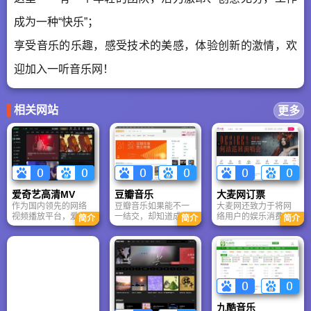
成为一种“快乐”；
享受音乐的乐趣，感受技术的美感，体验创新的激情，欢
迎加入一听音乐网！
相关网站
更多
爱奇艺高清MV
豆瓣音乐
大麦网订票
作为国内领先的网络
豆瓣音乐如果能不一
大麦网还致力于将网
视频播放平台，爱奇
一结交，却知道成千
络用户的娱乐消费需
简介
简介
简介
艺由全球最大的中文
上万人的口味，能从
求，与产业链上游节
搜索引擎——百度创
中间迅速找到最臭味
目供应商的市场拓展
立，是国内首家专注
相投的，口口相传的
活动有效串联起来，
于提供免费、高清网
魔力一定能放大百
利用自身市场优势，
络视频服务的大型专
倍，对其中每一个人
与上游形成优势互
业网站。爱奇艺的优
都多少会有帮助。豆
补，主动驱动市场增
质版权视频丰富多
瓣随着这一个愿望产
速，同时聚拢核心娱
元，涵盖了电影、电
生。
乐消费人群，最终形
九酷音乐
视剧、综艺、纪录
成信息挖掘和渠道销