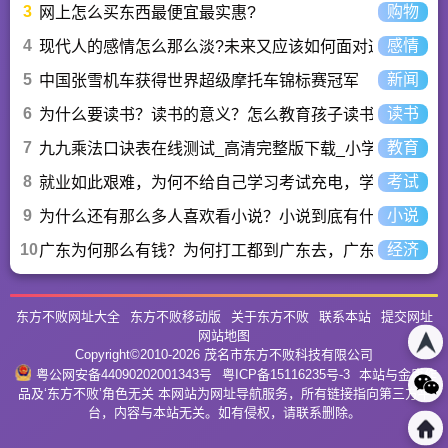
3
购物
网上怎么买东西最便宜最实惠?
4
感情
现代人的感情怎么那么淡?未来又应该如何面对这人情淡
5
新闻
中国张雪机车获得世界超级摩托车锦标赛冠军
6
读书
为什么要读书？读书的意义？怎么教育孩子读书？
7
教育
九九乘法口诀表在线测试_高清完整版下载_小学数学口算
8
考试
就业如此艰难，为何不给自己学习考试充电，学一技之长
9
小说
为什么还有那么多人喜欢看小说？小说到底有什么魅力长
10
经济
广东为何那么有钱？为何打工都到广东去，广东连续37年
东方不败网址大全
东方不败移动版
关于东方不败
联系本站
提交网址
网站地图
Copyright©2010-
2026
茂名市东方不败科技有限公司
粤公网安备44090202001343号
粤ICP备15116235号-3
本站与金庸作
品及‘东方不败’角色无关 本网站为网址导航服务，所有链接指向第三方平
台，内容与本站无关。如有侵权，请联系删除。