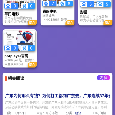
品关键词检索，同时
等权益。依托阿里生
提供Python爬虫、人
态，打造从决策到消
物关系图谱等行业技
费的完整娱乐体验。
猫眼电影
影猫
草民电影
术参考服务，为影视
猫眼娱乐
影猫是一个以电影推
爱好者与从业者提供
草民电影网提供免费
（HK:1896）是中国
荐为核心功能的在线
全面的数据支持。
影视资源的“草民电影”
简介
简介
简介
领先的“科技+全文娱”
导航平台，并非传统
平台（如“草民电影网”
服务提供商，2019年
的影视资源站或视频
或“草民影院App”）口
在香港联合交易所主
播放网站。它的定位
语化地称为“草民电影
板上市。公司以“让娱
更像是一个“观影指南”
院”。
乐更简单”为使命，聚
或“电影发现工具”，帮
焦在线娱乐票务、娱
助用户在海量电影中
乐内容服务、广告服
找到自己感兴趣的作
务三大板块，为全文
品。
娱行业伙伴提供行业
potplayer官网
洞见与专业服务，通
PotPlayer 是一款由韩
过深化产业能力、加
国互联网公司
简介
强基础设施建设，为
Kakao（原 Daum）
行业创造多元化价
开发的免费软件，官
值。
方中文支持页面，对
更多
相关阅读
国内用户非常友好。
PotPlayer 虽然是一款
国外软件，但凭借其
“格式通吃、无广告、
低占用、高自定义”的
广东为何那么有钱？为何打工都到广东去，广东连续37年全国
硬核实力，成为了
Windows 平台上最受
广东经济全国第一是包容，开放的广东人和全国各地的精英人才共同的成果，
欢迎的本地视频播放
从成功接收政策红利的经济特区，到刚好接收海外产业转移的金元宝，再到产
器之一。
业升级的高科技产业，广东勇冠三军，当仁不让。广东人的包容开放是接纳外
日期：
1月27日
来源：东方不败网址大全
分类：
经济
1.0万阅读