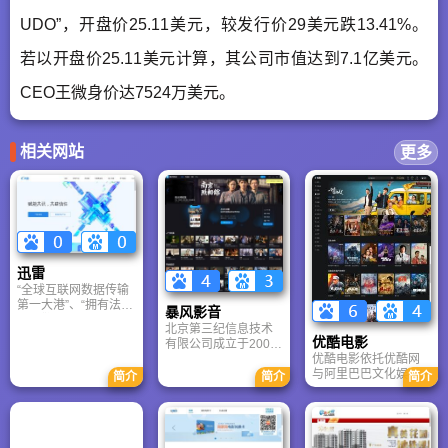
UDO”，开盘价25.11美元，较发行价29美元跌13.41%。
若以开盘价25.11美元计算，其公司市值达到7.1亿美元。
CEO王微身价达7524万美元。
相关网站
更多
迅雷
“全球互联网数据传输
第一大港”、“拥有法拉
暴风影音
利引擎的云下载服务”
北京第三纪信息技术
——尽管迅雷已经成
优酷电影
有限公司成立于2005
为了“下载”的代名词，
年，公司秉承 “自主创
优酷电影依托优酷网
但是今天，作为中国
新、兼容并蓄”的企业
与阿里巴巴文化娱乐
简介
简介
简介
最大的数字内容发行
精神，以“让欢乐在玩
集团资源，打造海量
网络，迅雷正在加速
家间不停分享传递”为
正版高清电影平台。
丰富着中国网民的互
宗旨，以打造国产原
平台聚合超19000部
联网应用。
创精品网络游戏为目
影片，涵盖最新院线