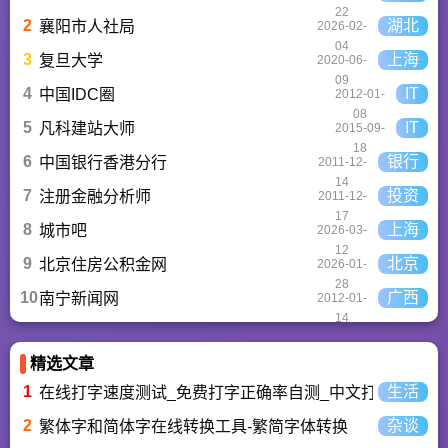
22
2
湖北
襄阳市人社局
2026-02-
04
3
上海
复旦大学
2020-06-
09
4
IT
中国IDC圈
2012-01-
08
5
IT
凡科建站大师
2015-09-
18
6
银行
中国银行香港分行
2011-12-
14
7
投资
注册金融分析师
2011-12-
17
8
上海
城市吧
2026-03-
12
9
北京
北京住房公积金网
2026-01-
28
10
广西
南宁新闻网
2012-01-
14
精选文章
1
生活
在线打字速度测试_免费打字正确率自测_中文打字水平测
2
杂谈
繁体字和简体字在线转换工具-繁简字体转换