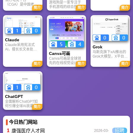
浩方电竞平台
游戏狗是一家专注于
多牛传媒，是一家专
（CGA）是中国老牌
手机游戏的综合性门
注于解决游戏用户需
简介
简介
简介
游戏联机平台，提供
户网站。它致力于为
求的综合性游戏门户
CS、War3、星际争霸
手游玩家提供最新、
网站，电玩巴士是一
等经典游戏的稳定联
最全的游戏资讯、攻
个全面的综合性游戏
机服务。重温DOTA1
略、评测及视频等内
门户，专注于为全球
的激情岁月，找回当
容，是国内较早一批
玩家提供主机、PC及
年的战友。同时提供
专注于移动游戏领域
移动端游戏的全方位
最新CGA电竞赛事资
的垂直媒体。
资讯。
Claude
讯及热门页游入口，
致敬中国电竞的黄金
Claude采用宪法式
Grok
时代。
AI，擅长长文本处理
马斯克旗下xAI推出的
Canva可画
与严谨文档生成；
Grok大模型，X平台实
ChatGPT基于RLHF，
Canva可画是全球领
时数据整合与多智能
在复杂推理、代码与
先的在线视觉设计平
简介
简介
简介
体协作的核心优势。
快速迭代上占优。两
台，内置AI“魔力工作
针对其中文能力、隐
者定位不同，各有千
室”，提供海量正版模
私安全及幻觉问题等
秋。
板与素材。无论是自
高频疑问进行客观解
媒体封面、企业海报
答，提供AI选型参
还是PPT，零基础用
考。
户也能轻松实现专业
级创作，让设计触手
ChatGPT‌
可及。
全面解析ChatGPT如
何引爆全球AI浪潮！
简介
通俗讲解神经网络、
Transformer与RLHF
核心技术，带您轻松
今日热门网站
看懂大语言模型如何
重塑未来。
1
招聘
康强医疗人才网
2026-03-