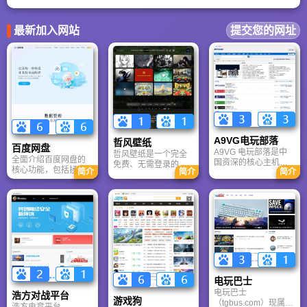
地人的重要因素之一。
最新加入网站
提交您的网址
A9VG电玩部落
哲风壁纸
百度网盘
A9VG 电玩部落是中
哲风壁纸是一个完全
全面介绍百度网盘的
国资深的核心主机游
免费、无需登录的高
核心功能，包括拯救
简介
简介
简介
戏玩家社区。网站以
清壁纸下载网站。提
手机内存、在线看视
论坛为核心，提供全
供海量4K、8K超清电
频、AI智能做笔记与
面的主机游戏资讯、
脑与手机壁纸，涵盖
总结长文。详细解答
攻略和资料库，覆盖
动漫、风景、赛博朋
数据安全性及服务器
PlayStation、Xbox、
克等多元风格。支持
备份机制，带你了解
Switch 等全平台。凭
动态壁纸与头像制
GenFlow AI智能体如
借其深厚的历史积淀
作，国内访问极速，
何帮你高效办公与学
和活跃的用户群体，
是美化桌面的首选平
习。
A9VG 成为硬核玩家
台。
交流心得、分享攻略
的首选平台之一。
电玩巴士
电玩巴士
浩方对战平台
游戏狗
（tgbus.com）现属于