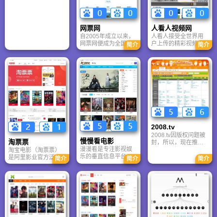
标，以发展跨网络平
大片、经典老片及独
台和数字娱乐技术为
家自制内容，支持BD
核心竞争力，以包括
蓝光、4K画质与帧享
PC 、移动无线等终端
60帧播放，24小时持
网票网
人看人视频网
为运营载体。
续更新。无广告、无
自2005年成立以来，
人看人接受全世界用
弹窗的清洁观影环
网票网便成为全国各
户上传的精彩视频作
境，搭配智能推荐与
简介
简介
大城市的电子票务与
品，并把最有价值的
多终端适配，为用户
电子认证应用服务提
视频内容面向全球推
提供沉浸式一站式观
供商，并成为国内首
广，每一个人都可任
影体验。
家全国性的电影票网
意观看人看人视频网
上选座购买平台。网
上的视频节目，获得
票网是开放的平台，
新闻事件的第一手视
只要具备观影需求+上
频资讯，寻找自己感
网+网络支付，任何人
兴趣的内容，品尝生
都可以来注册进行网
活的各种滋味。
络购票，自选座位，
自助出票，轻松观
2008.tv
影。
2008.tv因版权问题被
慢慢看电影
淘票票
封，所以，现在推荐
漫漫看是专注影视娱
一下正规TV网站给大
淘宝电影（淘票票）
乐的垂直信息平台，
家，2008年的样式TV
是阿里影业官方泛娱
简介
简介
简介
每日更新电视剧、电
节目单，希望大家喜
乐平台，覆盖全国
影、综艺的播出信
欢。
9000+影院及演唱
息、剧情介绍、演员
会、话剧等演出赛
表等内容，整合豆
事。平台提供在线选
瓣、哔哩哔哩等渠道
座购票、独家资讯与
的影视评论。平台建
视频解读，并推出淘
立多维度明星人物数
麦VIP会员体系，提供
据库，支持姓名、作
买一赠一、积分抽奖