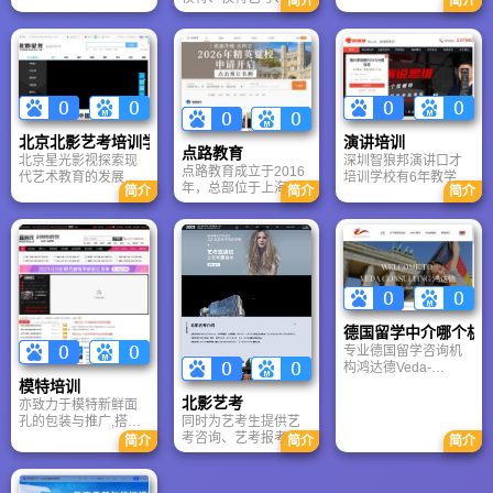
简介
简介
的独创性,iThenticate
乘艺考、模特大赛、
用领先的比对技术以
少儿模特、中老年模
及海量的比对文献库
特、模特教练师资认
帮助编辑、作者和研
证、模特经纪人、超
究者检测其文档的学
模练习生/网红孵化/淘
术不端行为,检测结果
宝模特/电商模特等综
精确、客观，可信
合类模特培训课程。
赖。
北京北影艺考培训学校
演讲培训
点路教育
北京星光影视探索现
深圳智狼邦演讲口才
点路教育成立于2016
代艺术教育的发展趋
培训学校有6年教学经
年，总部位于上海，
简介
简介
简介
势和内在规律，进行
验,已在深圳龙华
核心团队由常春藤盟
系统的、全面的艺术
校毕业生、前招生
教育。把学生培养成
官、国际教育顾问及
全面发展专业突出的
资深升学导师组成。
高素质影视人才。
机构聚焦于K12阶段
（小学至高中）学生
的个性化全球升学路
径设计，尤其擅长美
德国留学中介哪个机
国、英国、加拿大等
专业德国留学咨询机
主流留学目的地的本
构鸿达德Veda-
科及研究生申请。
Consulting，总部位
模特培训
于德国，为中国留学
北影艺考
亦致力于模特新鲜面
生匠心打造德国留学
孔的包装与推广,搭建
同时为艺考生提供艺
计划。根据学生的实
上海模特国际化的输
考咨询、艺考报考、
简介
简介
简介
际情况进行个人评
送平台,为中国模特走
专业陪考等一体化托
估，并提出合理建
向世界架起一座天
管式服务.
议，安排最合适的大
桥。