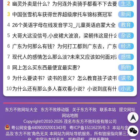
2
生活
幽灵外卖是什么？为何连外卖骑手都看不下去要举报？
3
新闻
中国张雪机车获得世界超级摩托车锦标赛冠军
4
教育
26个英语字母在线发音学习_儿童英语启蒙大全
5
杂谈
大哥大这没信号,小皮裙大波浪，梁朝伟这是什么歌曲？
6
经济
广东为何那么有钱？为何打工都到广东去，广东连续37年
7
感情
现代人的感情怎么那么淡?未来又应该如何面对这人情淡
8
购物
网上怎么买东西最便宜最实惠?
9
读书
为什么要读书？读书的意义？怎么教育孩子读书？
10
小说
为什么还有那么多人喜欢看小说？小说到底有什么魅力长
东方不败网址大全
东方不败移动版
关于东方不败
联系本站
提交网址
网站地图
Copyright©2010-
2026
茂名市东方不败科技有限公司
粤公网安备44090202001343号
粤ICP备15116235号-3
本站与金庸作
品及‘东方不败’角色无关 本网站为网址导航服务，所有链接指向第三方平
台，内容与本站无关。如有侵权，请联系删除。