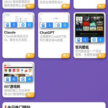
时数据整合与多智能
A9VG 电玩部落是中
先的在线视觉设计平
体协作的核心优势。
国资深的核心主机游
台，内置AI“魔力工作
简介
简介
简介
针对其中文能力、隐
戏玩家社区。网站以
室”，提供海量正版模
私安全及幻觉问题等
论坛为核心，提供全
板与素材。无论是自
高频疑问进行客观解
面的主机游戏资讯、
媒体封面、企业海报
答，提供AI选型参
攻略和资料库，覆盖
还是PPT，零基础用
考。
PlayStation、Xbox、
户也能轻松实现专业
Switch 等全平台。凭
级创作，让设计触手
借其深厚的历史积淀
可及。
Claude
ChatGPT‌
和活跃的用户群体，
Claude采用宪法式
全面解析ChatGPT如
A9VG 成为硬核玩家
AI，擅长长文本处理
何引爆全球AI浪潮！
交流心得、分享攻略
与严谨文档生成；
通俗讲解神经网络、
的首选平台之一。
哲风壁纸
ChatGPT基于RLHF，
Transformer与RLHF
在复杂推理、代码与
核心技术，带您轻松
哲风壁纸是一个完全
快速迭代上占优。两
看懂大语言模型如何
免费、无需登录的高
简介
简介
简介
者定位不同，各有千
重塑未来。
清壁纸下载网站。提
秋。
供海量4K、8K超清电
脑与手机壁纸，涵盖
动漫、风景、赛博朋
克等多元风格。支持
动态壁纸与头像制
作，国内访问极速，
是美化桌面的首选平
007游戏网
台。
游戏的第三方应用市
场-007游戏网包含安
简介
卓（Android）和苹果
（iOS）系统的手机应
用、游戏以及电脑软
今日热门网站