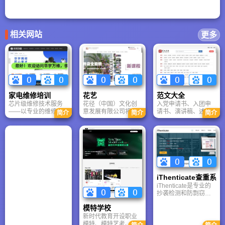
相关网站
更多
家电维修培训
花艺
范文大全
芯片级维修技术服务
花径（中国）文化创
入党申请书、入团申
——以专业的维修技
意发展有限公司将现
请书、演讲稿、述职
简介
简介
简介
术站在维修行业的顶
代美学和时尚潮流不
报告、思想汇报、合
端，教职工近百人的
断融合，推陈出新。
同范本等等,是您日常
技术队伍，服务涉及
在花店经营管理标准
写作的好帮手!
手机维修、电脑维
化，花店等级考核，
修、家电维修、空调
花艺师培训，花艺师
维修、主板维修、笔
等级考核，国际花艺
记本维修、数据恢复
师认证，国外花艺界
等等维修项目。
的交流与展览。
iThenticate查重系统
iThenticate是专业的
抄袭检测和防剽窃技
术的领先者,为全球的
模特学校
学术出版和研究机构
在出版前提供专业的
新时代教育开设职业
检测以确保文字作品
模特、模特艺考、空