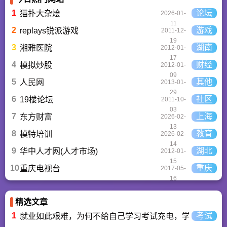
件的下载服务，还有
精心推荐的应用排行
1
论坛
猫扑大杂烩
2026-01-
榜,搭配极佳的下载体
11
验,致力于成为用户值
2
游戏
replays锐派游戏
2011-12-
得信赖的应用商店。
19
3
湖南
湘雅医院
2012-01-
17
4
财经
模拟炒股
2012-01-
09
5
其他
人民网
2013-01-
29
6
社区
19楼论坛
2011-10-
03
7
上海
东方财富
2026-02-
13
8
教育
模特培训
2026-02-
14
9
湖北
华中人才网(人才市场)
2012-01-
15
10
重庆
重庆电视台
2017-05-
16
精选文章
1
考试
就业如此艰难，为何不给自己学习考试充电，学一技之长