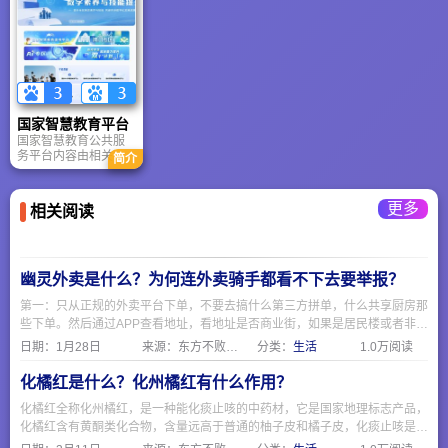
学及专业
国家智慧教育平台
国家智慧教育公共服
务平台内容由相关单
简介
位、学校、教师、学
生上传发布，国家智
慧教育公共服务平台
更多
相关阅读
仅提供存储空间服务
和平台网站内容在线
浏览播放服务。国家
智慧教育公共服务平
台包含国家中小学智
幽灵外卖是什么？为何连外卖骑手都看不下去要举报？
慧教育平台，国家职
业教育智慧教育平
第一：只从正规的外卖平台下单，不要去搞什么第三方拼单，什么共享厨房那
台，国家高等教育智
些下单。然后通过APP查看地址，看地址是否商业街，如果是居民楼或者非商
慧教育平台，国家终
业区，那就要注意了。 第二：要求查看食品经营许可证，一般正规餐饮店都
日期：
1月28日
来源：东方不败网址大全
分类：
生活
1.0万阅读
身教育智慧教育平
会挂出来在网上，可以通过https://spjyxk.gsxt.gov.cn/ 这个地址把商家名称复
台，国家智慧教育读
制粘贴进去查询是否有证。
书平台共五大平台。
化橘红是什么？化州橘红有什么作用？
化橘红全称化州橘红，是一种能化痰止咳的中药材，它是国家地理标志产品，
化橘红含有黄酮类化合物，含量远高于普通的柚子皮和橘子皮，化痰止咳是因
为有柚皮苷，化橘红制作主要分六步，采摘，清洗除肉和瓣，切造型，过热水