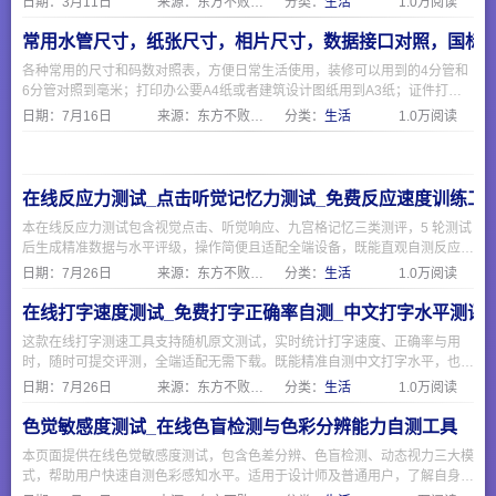
日期：
3月11日
来源：东方不败网址大全
分类：
生活
1.0万阅读
杀菌，烘干，陈化即可食用。
常用水管尺寸，纸张尺寸，相片尺寸，数据接口对照，国标
各种常用的尺寸和码数对照表，方便日常生活使用，装修可以用到的4分管和
6分管对照到毫米；打印办公要A4纸或者建筑设计图纸用到A3纸；证件打印
相片要1寸证件照；电脑和手机现在常用的USB和Type-C接口；海淘外贸需要
日期：
7月16日
来源：东方不败网址大全
分类：
生活
1.0万阅读
注意衣服鞋子的欧码美码和国际码与国标。
在线反应力测试_点击听觉记忆力测试_免费反应速度训练工
本在线反应力测试包含视觉点击、听觉响应、九宫格记忆三类测评，5 轮测试
后生成精准数据与水平评级，操作简便且适配全端设备，既能直观自测反应速
度与短时记忆能力，也可作为日常脑力训练工具，无需下载随时可测。
日期：
7月26日
来源：东方不败网址大全
分类：
生活
1.0万阅读
在线打字速度测试_免费打字正确率自测_中文打字水平测评
这款在线打字测速工具支持随机原文测试，实时统计打字速度、正确率与用
时，随时可提交评测，全端适配无需下载。既能精准自测中文打字水平，也可
作为日常输入训练工具，简单易用适合各类人群。
日期：
7月26日
来源：东方不败网址大全
分类：
生活
1.0万阅读
色觉敏感度测试_在线色盲检测与色彩分辨能力自测工具
本页面提供在线色觉敏感度测试，包含色差分辨、色盲检测、动态视力三大模
式，帮助用户快速自测色彩感知水平。适用于设计师及普通用户，了解自身色