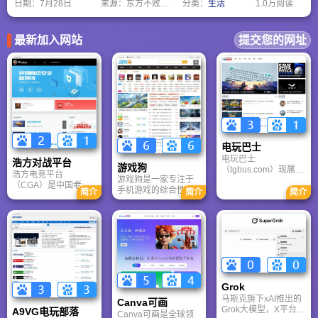
觉状态，包含石原氏色盲检测图，保护视觉健康，测试结果仅供参考。
日期：
7月28日
来源：东方不败网址大全
分类：
生活
1.0万阅读
最新加入网站
提交您的网址
电玩巴士
电玩巴士
浩方对战平台
游戏狗
（tgbus.com）现属于
浩方电竞平台
游戏狗是一家专注于
多牛传媒，是一家专
（CGA）是中国老牌
手机游戏的综合性门
注于解决游戏用户需
简介
简介
简介
游戏联机平台，提供
户网站。它致力于为
求的综合性游戏门户
CS、War3、星际争霸
手游玩家提供最新、
网站，电玩巴士是一
等经典游戏的稳定联
最全的游戏资讯、攻
个全面的综合性游戏
机服务。重温DOTA1
略、评测及视频等内
门户，专注于为全球
的激情岁月，找回当
容，是国内较早一批
玩家提供主机、PC及
年的战友。同时提供
专注于移动游戏领域
移动端游戏的全方位
最新CGA电竞赛事资
的垂直媒体。
资讯。
讯及热门页游入口，
致敬中国电竞的黄金
Grok
时代。
马斯克旗下xAI推出的
Canva可画
Grok大模型，X平台实
A9VG电玩部落
Canva可画是全球领