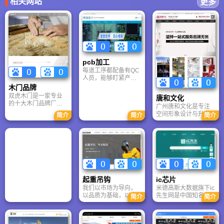
相关网站
更多
pcb加工
每道工序都配备有QC
人员，能够盯紧产品
质量。博远PCBA加工
木门品牌
厂：从资料设计到成
双虎木门是一家专业
唐和文化
品复制全由我司自主
的十大木门品牌厂家,
广州唐和文化是专注
完成，因而产品的质
专业前卫的设计理念
空间形象设计与升级
量能够得到更有效的
简介
简介
简介
引领中国木门消费潮
的文化美学机构，集
控制。
流
策划、设计、施工于
一体。公司拥有4A背
景设计团队，深耕行
业十余年，服务越
秀、富力等1000+客
户。主营企业文化
墙、党建展示、办公
起重吊钩
ic芯片
空间建设等业务，坚
我们以市场为导向，
米德高斯大数据旗下ic
持“好形象就是竞争
以品质为基础，以透
先生网是中国知名的
力”，以匠心打造有内
简介
简介
明的价格和良好的服
电子元器件采购平
涵、有记忆标签的空
务推进顾客成功为目
台，商城所售原装元
间精品，赋能企业品
标。目前为止，我们
器件主要有电阻、电
牌增值。