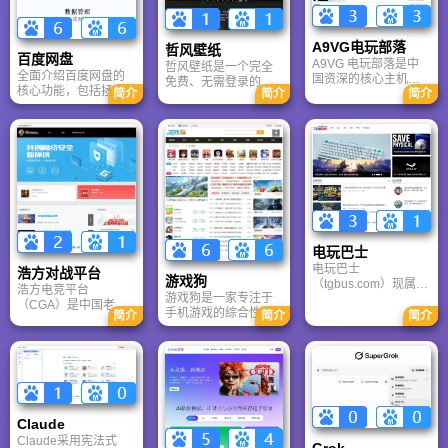
A9VG电玩部落
哲风壁纸
百度网盘
A9VG 电玩部落是中
哲风壁纸是一个完全
全面介绍百度网盘的
国资深的核心主机游
免费、无需登录的高
核心功能，包括拯救
简介
简介
简介
戏玩家社区。网站以
清壁纸下载网站。提
手机内存、在线看视
论坛为核心，提供全
供海量4K、8K超清电
频、AI智能做笔记与
面的主机游戏资讯、
脑与手机壁纸，涵盖
总结长文。详细解答
攻略和资料库，覆盖
动漫、风景、赛博朋
数据安全性及服务器
PlayStation、Xbox、
克等多元风格。支持
备份机制，带你了解
Switch 等全平台。凭
动态壁纸与头像制
GenFlow AI智能体如
借其深厚的历史积淀
作，国内访问极速，
何帮你高效办公与学
和活跃的用户群体，
是美化桌面的首选平
习。
A9VG 成为硬核玩家
台。
交流心得、分享攻略
的首选平台之一。
电玩巴士
电玩巴士
浩方对战平台
游戏狗
（tgbus.com）现属于
浩方电竞平台
游戏狗是一家专注于
多牛传媒，是一家专
（CGA）是中国老牌
手机游戏的综合性门
注于解决游戏用户需
简介
简介
简介
游戏联机平台，提供
户网站。它致力于为
求的综合性游戏门户
CS、War3、星际争霸
手游玩家提供最新、
网站，电玩巴士是一
等经典游戏的稳定联
最全的游戏资讯、攻
个全面的综合性游戏
机服务。重温DOTA1
略、评测及视频等内
门户，专注于为全球
的激情岁月，找回当
容，是国内较早一批
玩家提供主机、PC及
年的战友。同时提供
专注于移动游戏领域
移动端游戏的全方位
最新CGA电竞赛事资
的垂直媒体。
资讯。
Claude
讯及热门页游入口，
致敬中国电竞的黄金
Claude采用宪法式