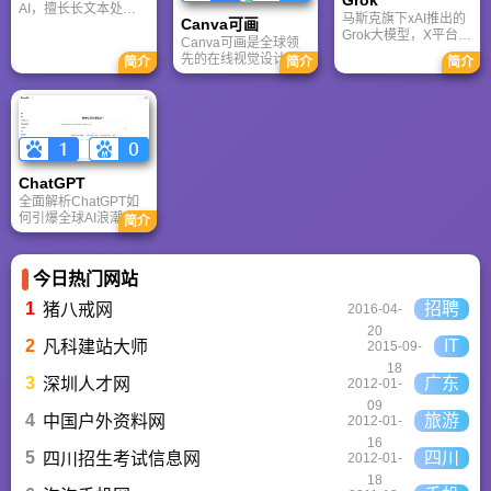
Grok
时代。
AI，擅长长文本处理
马斯克旗下xAI推出的
Canva可画
与严谨文档生成；
Grok大模型，X平台实
ChatGPT基于RLHF，
Canva可画是全球领
时数据整合与多智能
在复杂推理、代码与
先的在线视觉设计平
简介
简介
简介
体协作的核心优势。
快速迭代上占优。两
台，内置AI“魔力工作
针对其中文能力、隐
者定位不同，各有千
室”，提供海量正版模
私安全及幻觉问题等
秋。
板与素材。无论是自
高频疑问进行客观解
媒体封面、企业海报
答，提供AI选型参
还是PPT，零基础用
考。
户也能轻松实现专业
级创作，让设计触手
ChatGPT‌
可及。
全面解析ChatGPT如
何引爆全球AI浪潮！
简介
通俗讲解神经网络、
Transformer与RLHF
核心技术，带您轻松
今日热门网站
看懂大语言模型如何
重塑未来。
1
招聘
猪八戒网
2016-04-
20
2
IT
凡科建站大师
2015-09-
18
3
广东
深圳人才网
2012-01-
09
4
旅游
中国户外资料网
2012-01-
16
5
四川
四川招生考试信息网
2012-01-
18