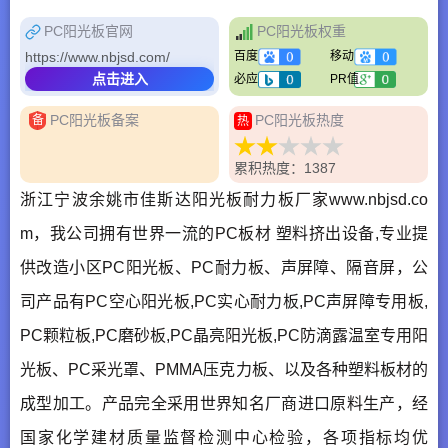
PC阳光板官网
PC阳光板权重
https://www.nbjsd.com/
百度
移动
点击进入
必应
PR值
PC阳光板备案
PC阳光板热度
备
热
累积热度：1387
浙江宁波余姚市佳斯达阳光板耐力板厂家www.nbjsd.co
m，我公司拥有世界一流的PC板材 塑料挤出设备,专业提
供改造小区PC阳光板、PC耐力板、声屏障、隔音屏，公
司产品有PC空心阳光板,PC实心耐力板,PC声屏障专用板,
PC颗粒板,PC磨砂板,PC晶亮阳光板,PC防滴露温室专用阳
光板、PC采光罩、PMMA压克力板、以及各种塑料板材的
成型加工。产品完全采用世界知名厂商进口原料生产，经
国家化学建材质量监督检测中心检验，各项指标均优