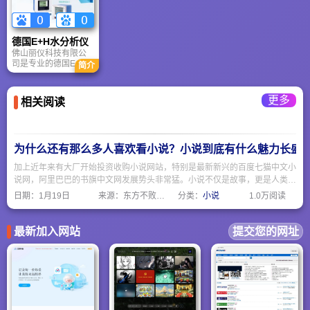
应珠三角客户需求。
从大型工厂拆迁到商
业设备更新，厚道资
源以绿色循环理念，
德国E+H水分析仪
为您提供省心、安
佛山丽仪科技有限公
全、增值的一站式资
司是专业的德国E+H
简介
产变现解决方案。
自动化仪器仪表，现
货供应商。
更多
相关阅读
为什么还有那么多人喜欢看小说？小说到底有什么魅力长盛
加上近年来有大厂开始投资收购小说网站，特别是最新新兴的百度七猫中文小
说网，阿里巴巴的书旗中文网发展势头非常猛。小说不仅是故事，更是人类情
感、思想和想象力的容器。只要人还有梦想、困惑、孤独或好奇，小说就永远
日期：
1月19日
来源：东方不败网址大全
分类：
小说
1.0万阅读
不会过时。
最新加入网站
提交您的网址