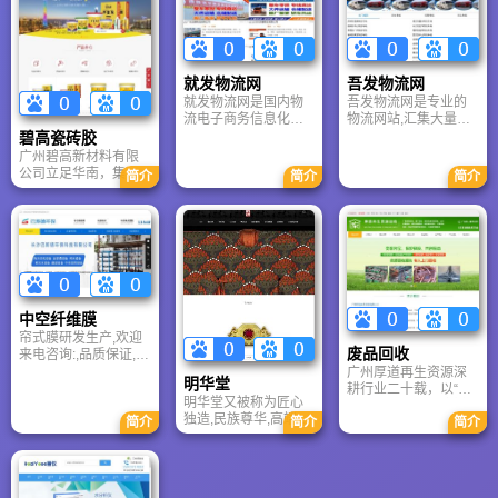
已经全球50多个国
容、ic芯片、半导体等
家，出口过产品。
就发物流网
吾发物流网
就发物流网是国内物
吾发物流网是专业的
流电子商务信息化推
物流网站,汇集大量物
动者,提供物流信息
流信息、货运信息、
碧高瓷砖胶
物流公司、货运专
广州碧高新材料有限
线、货源车辆、快递
公司立足华南，集研
简介
简介
简介
搬家、货运代理等相
产销服务于一体，专
关物流信息。
攻铝模及装配式建筑
墙面空鼓、脱落等行
业痛点。公司引进美
德设备，融合欧日技
术，提供瓷砖背涂
胶、岩板胶、美缝剂
等全系列环保建材。
中空纤维膜
秉持“创新发展、质量
帘式膜研发生产,欢迎
至上”理念，碧高以卓
废品回收
来电咨询:,品质保证,价
越产品与专业服务，
格优惠,可提供整体解
广州厚道再生资源深
助力建筑行业实现更
明华堂
决方案,售后无忧
耕行业二十载，以“高
安全、更美观的品质
明华堂又被称为匠心
价、诚信、高效”树立
飞跃。
独造,民族尊华,高端汉
简介
简介
简介
回收标杆。公司专注
服第一品牌。明华堂
整厂打包与各类闲置
是中国的品牌。明华
设备处置，凭借高于
堂主营商品为汉服。
市场20%的报价和专
业拆除团队，迅速响