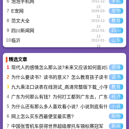
6
手机
泡泡手机网
2011-12-
23
7
宠物
E宠网
2026-03-
31
8
教育
范文大全
2019-12-
23
9
四川
四川新闻网
2012-01-
13
10
山东
临沂
2012-01-
19
精选文章
1
感情
现代人的感情怎么那么淡?未来又应该如何面对这人情淡
2
读书
为什么要读书？读书的意义？怎么教育孩子读书？
3
教育
九九乘法口诀表在线测试_高清完整版下载_小学数学口算
4
经济
广东为何那么有钱？为何打工都到广东去，广东连续37年
5
小说
为什么还有那么多人喜欢看小说？小说到底有什么魅力长
6
购物
网上怎么买东西最便宜最实惠?
7
新闻
中国张雪机车获得世界超级摩托车锦标赛冠军