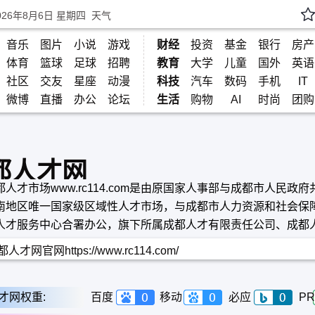
026年8月6日 星期四
天气
音乐
图片
小说
游戏
财经
投资
基金
银行
房产
体育
篮球
足球
招聘
教育
大学
儿童
国外
英语
社区
交友
星座
动漫
科技
汽车
数码
手机
IT
微博
直播
办公
论坛
生活
购物
AI
时尚
团购
都人才网
人才市场www.rc114.com是由原国家人事部与成都市人民政
南地区唯一国家级区域性人才市场，与成都市人力资源和社会保
人才服务中心合署办公，旗下所属成都人才有限责任公司、成都
训学校是面向市场的专业化人力资源服务机构和职业培训机构。
人才网官网https://www.rc114.com/
才网权重:
百度
移动
必应
PR