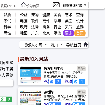
邮箱快速登录
收藏Ctrl+D
设为首页
彩票
公益
宠物
健康
美食
艺术
查询
考试
电脑
软件
硬件
杀毒
桌面
设计
科学
政府
法律
商务
行业
天气
旅游
两性
地图
广东
北京
港澳
更多
首页
<
<
成都人才网
四川
导航首页
最新加入网站
府共同组建
障局下属
浩方对战平台
简介»
浩方电竞平台（CGA）是中国老
人力资源
牌游戏联机平台，提供CS、
War3、星际争霸等经典游戏的稳
PC
移动
定联机服务。重温DOTA1的激情
岁月，找回当年的战友。同时提供
最新CGA电竞赛事资讯及热门页
游戏狗
简介»
游入口，致敬中国电竞的黄金时
游戏狗是一家专注于手机游戏的综
代。
合性门户网站。它致力于为手游玩
家提供最新、最全的游戏资讯、攻
PC
移动