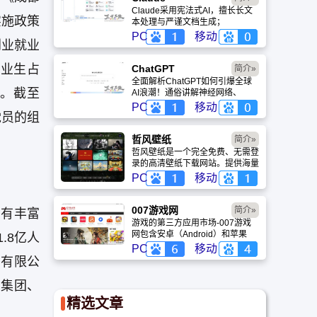
Claude采用宪法式AI，擅长长文
实施政策
本处理与严谨文档生成；
ChatGPT基于RLHF，在复杂推
PC
移动
创业就业
理、代码与快速迭代上占优。两者
定位不同，各有千秋。
毕业生占
ChatGPT‌
简介»
全面解析ChatGPT如何引爆全球
设。截至
AI浪潮！通俗讲解神经网络、
Transformer与RLHF核心技术，
PC
移动
党员的组
带您轻松看懂大语言模型如何重塑
未来。
哲风壁纸
简介»
哲风壁纸是一个完全免费、无需登
录的高清壁纸下载网站。提供海量
4K、8K超清电脑与手机壁纸，涵
PC
移动
盖动漫、风景、赛博朋克等多元风
格。支持动态壁纸与头像制作，国
内访问极速，是美化桌面的首选平
007游戏网
简介»
拥有丰富
台。
游戏的第三方应用市场-007游戏
网包含安卓（Android）和苹果
.8亿人
（iOS）系统的手机应用、游戏以
PC
移动
及电脑软件的下载服务，还有精心
）有限公
推荐的应用排行榜,搭配极佳的下
载体验,致力于成为用户值得信赖
望集团、
的应用商店。
精选文章