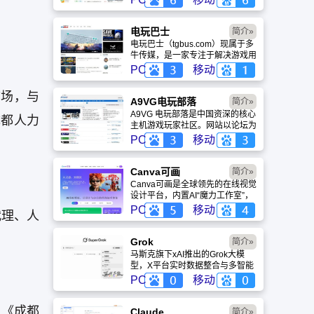
略、评测及视频等内容，是国内较
早一批专注于移动游戏领域的垂直
媒体。
电玩巴士
简介»
电玩巴士（tgbus.com）现属于多
牛传媒，是一家专注于解决游戏用
户需求的综合性游戏门户网站，电
PC
移动
玩巴士是一个全面的综合性游戏门
户，专注于为全球玩家提供主机、
市场，与
PC及移动端游戏的全方位资讯。
A9VG电玩部落
简介»
A9VG 电玩部落是中国资深的核心
成都人力
主机游戏玩家社区。网站以论坛为
核心，提供全面的主机游戏资讯、
PC
移动
攻略和资料库，覆盖
PlayStation、Xbox、Switch 等全
平台。凭借其深厚的历史积淀和活
Canva可画
简介»
跃的用户群体，A9VG 成为硬核玩
Canva可画是全球领先的在线视觉
家交流心得、分享攻略的首选平台
设计平台，内置AI“魔力工作室”，
之一。
提供海量正版模板与素材。无论是
PC
移动
代理、人
自媒体封面、企业海报还是PPT，
零基础用户也能轻松实现专业级创
：
作，让设计触手可及。
Grok
简介»
马斯克旗下xAI推出的Grok大模
型，X平台实时数据整合与多智能
体协作的核心优势。针对其中文能
PC
移动
力、隐私安全及幻觉问题等高频疑
问进行客观解答，提供AI选型参
、《成都
考。
Claude
简介»