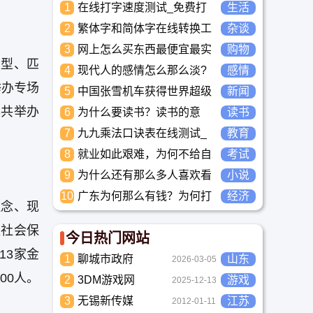
1
在线打字速度测试_免费打
生活
字正确率自测_中文打字水
2
繁体字和简体字在线转换工
杂谈
平测评工具
具-繁简字体转换
3
网上怎么买东西最便宜最实
购物
会型、匹
惠?
4
现代人的感情怎么那么淡?
感情
未来又应该如何面对这人情
举办专场
5
中国张雪机车获得世界超级
新闻
淡如水的局面呢
摩托车锦标赛冠军
年共举办
6
为什么要读书？读书的意
读书
义？怎么教育孩子读书？
7
九九乘法口诀表在线测试_
教育
高清完整版下载_小学数学
8
就业如此艰难，为何不给自
考试
口算练习
己学习考试充电，学一技之
9
为什么还有那么多人喜欢看
小说
长，胜过万贯家财
小说？小说到底有什么魅力
10
广东为何那么有钱？为何打
经济
长盛不衰？
理念、现
工都到广东去，广东连续37
年全国各省GDP第一。
位社会保
今日热门网站
13家金
1
聊城市政府
山东
2026-03-05
00人。
2
3DM游戏网
游戏
2025-12-13
3
无锡新传媒
江苏
2012-01-11