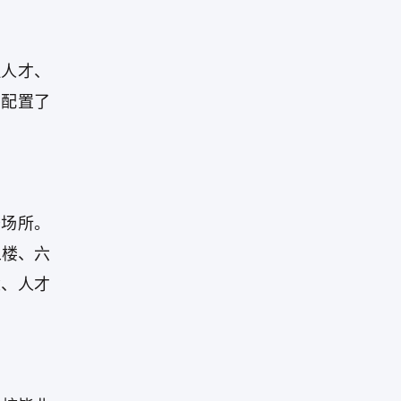
理人才、
功配置了
务场所。
五楼、六
遣、人才