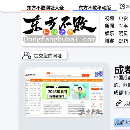
2
东方不败网址大全
东方不败移动版
视频
电影
新闻
军事
娱乐
明星
博客
邮箱
提交您的网址
成
中国成都
的、西
成都市
管理培
成都
成都人