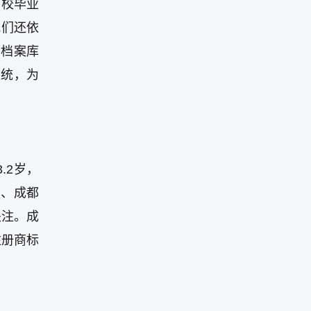
高校毕业
我们还依
、档案库
系统，为
.2岁，
报、成都
关注。成
注册商标