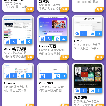
游戏狗
（tgbus.com）现属于
浩方电竞平台
游戏狗是一家专注于
多牛传媒，是一家专
（CGA）是中国老牌
手机游戏的综合性门
注于解决游戏用户需
简介
简介
简介
游戏联机平台，提供
户网站。它致力于为
求的综合性游戏门户
CS、War3、星际争霸
手游玩家提供最新、
网站，电玩巴士是一
等经典游戏的稳定联
最全的游戏资讯、攻
个全面的综合性游戏
机服务。重温DOTA1
略、评测及视频等内
门户，专注于为全球
的激情岁月，找回当
容，是国内较早一批
玩家提供主机、PC及
年的战友。同时提供
专注于移动游戏领域
移动端游戏的全方位
最新CGA电竞赛事资
的垂直媒体。
资讯。
讯及热门页游入口，
致敬中国电竞的黄金
Grok
时代。
马斯克旗下xAI推出的
Canva可画
Grok大模型，X平台实
A9VG电玩部落
Canva可画是全球领
时数据整合与多智能
A9VG 电玩部落是中
先的在线视觉设计平
体协作的核心优势。
国资深的核心主机游
台，内置AI“魔力工作
简介
简介
简介
针对其中文能力、隐
戏玩家社区。网站以
室”，提供海量正版模
私安全及幻觉问题等
论坛为核心，提供全
板与素材。无论是自
高频疑问进行客观解
面的主机游戏资讯、
媒体封面、企业海报
答，提供AI选型参
攻略和资料库，覆盖
还是PPT，零基础用
考。
PlayStation、Xbox、
户也能轻松实现专业
Switch 等全平台。凭
级创作，让设计触手
借其深厚的历史积淀
可及。
Claude
ChatGPT‌
和活跃的用户群体，
Claude采用宪法式
全面解析ChatGPT如
A9VG 成为硬核玩家
AI，擅长长文本处理
何引爆全球AI浪潮！
交流心得、分享攻略
与严谨文档生成；
通俗讲解神经网络、
的首选平台之一。
哲风壁纸
ChatGPT基于RLHF，
Transformer与RLHF
在复杂推理、代码与
核心技术，带您轻松
哲风壁纸是一个完全
快速迭代上占优。两
看懂大语言模型如何
免费、无需登录的高
简介
简介
简介