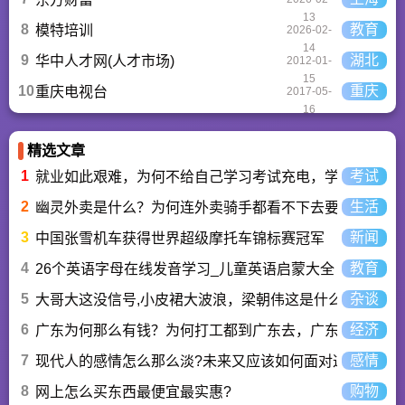
13
8
教育
模特培训
2026-02-
14
9
湖北
华中人才网(人才市场)
2012-01-
15
10
重庆
重庆电视台
2017-05-
16
精选文章
1
考试
就业如此艰难，为何不给自己学习考试充电，学一技之长
2
生活
幽灵外卖是什么？为何连外卖骑手都看不下去要举报？
3
新闻
中国张雪机车获得世界超级摩托车锦标赛冠军
4
教育
26个英语字母在线发音学习_儿童英语启蒙大全
5
杂谈
大哥大这没信号,小皮裙大波浪，梁朝伟这是什么歌曲？
6
经济
广东为何那么有钱？为何打工都到广东去，广东连续37年
7
感情
现代人的感情怎么那么淡?未来又应该如何面对这人情淡
8
购物
网上怎么买东西最便宜最实惠?