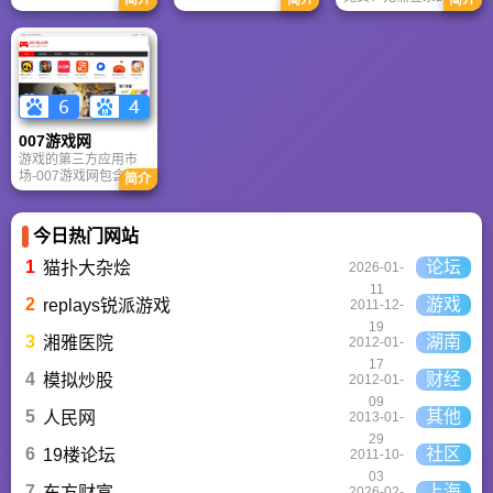
者定位不同，各有千
重塑未来。
清壁纸下载网站。提
秋。
供海量4K、8K超清电
脑与手机壁纸，涵盖
动漫、风景、赛博朋
克等多元风格。支持
动态壁纸与头像制
作，国内访问极速，
是美化桌面的首选平
007游戏网
台。
游戏的第三方应用市
场-007游戏网包含安
简介
卓（Android）和苹果
（iOS）系统的手机应
用、游戏以及电脑软
今日热门网站
件的下载服务，还有
精心推荐的应用排行
1
论坛
猫扑大杂烩
2026-01-
榜,搭配极佳的下载体
11
验,致力于成为用户值
2
游戏
replays锐派游戏
2011-12-
得信赖的应用商店。
19
3
湖南
湘雅医院
2012-01-
17
4
财经
模拟炒股
2012-01-
09
5
其他
人民网
2013-01-
29
6
社区
19楼论坛
2011-10-
03
7
上海
东方财富
2026-02-