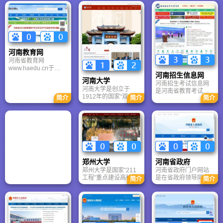
河南教育网
河南省教育网
www.haedu.cn于
河南招生信息网
2005年注册开通，是
河南大学
唯一一家由河南省教
河南招生考试信息网
河南大学是创立于
育厅主管，信息中心
是河南省教育考试院
1912年的国家“双一
简介
简介
简介
主办且负责日常运营
主管的官方权威平
流”建设高校，前身为
事务的官方教育门户
台，提供高考、考
国立河南大学。学校
网站。并与河南省教
研、自考等全类招考
实施郑州开封双城战
育厅网站有机结合，
资讯。网站涵盖报
略，拥有四校区及5个
优势互补。除信息发
名、查询、指导全流
全国重点实验室，15
布、资源服务之外 ，
程，实施阳光工程，
个学科进入ESI全球前
网站还参与省教育厅
确保信息及时准确，
1%。作为百年名校，
内部资料的编印、省
是考生获取政策、实
河大正全力打造中国
政府网站教育栏目的
现升学梦想的首选渠
郑州大学
河南省政府
特色、世界一流、中
内容及技术保障等工
道。
郑州大学是国家“211
河南省政府门户网站
原风格的研究型综合
作。
工程”重点建设高校、
是在省政府领导同志
大学。
简介
简介
一流大学建设高校和
的关心、指导下，由
“部省合建”高校。站在
河南省人民政府办公
新的历史起点上，学
厅主办，河南日报报
校确立了综合性研究
业集团协作建设而成
型的办学定位，提出
的。河南省政府门户
了一流大学建设“三步
网站作为河南省电子