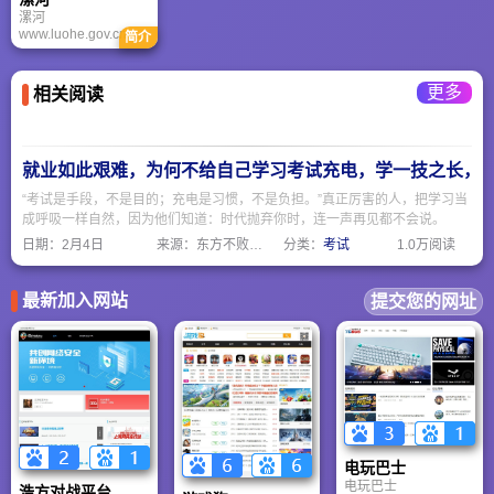
价值的经济信息。
获得中国最佳商业城
漯河
市、外商眼中河南最
www.luohe.gov.cn位
简介
佳投资城市、中部最
于河南省中南部，伏
佳投资城市、世界投
牛山东麓平原与淮北
资中国中小魅力城市
平原交错地带。漯河
等荣誉称号，美国沃
更多
相关阅读
是一个历史悠久、文
尔玛、百威啤酒、新
化灿烂的古老城市。
加坡丰隆、澳门宝
漯河是一个区位优
龙、上海宝钢、娃哈
越、交通发达的枢纽
哈等一大批国内外知
城市。漯河是一个特
就业如此艰难，为何不给自己学习考试充电，学一技之长，
名企业落户新乡。
色鲜明、享誉四方的
食品名城。漯河食品
“考试是手段，不是目的；充电是习惯，不是负担。”真正厉害的人，把学习当
加工主导产业特色明
成呼吸一样自然，因为他们知道：时代抛弃你时，连一声再见都不会说。
显，培育出了亚洲最
日期：
2月4日
来源：东方不败网址大全
分类：
考试
1.0万阅读
大的肉类加工企业双
汇集团、全国著名的
方便面生产企业南街
村集团、全国首家葡
最新加入网站
提交您的网址
萄糖饮料生产企业乐
天澳的利集团等一批
知名食品企业。
电玩巴士
电玩巴士
浩方对战平台