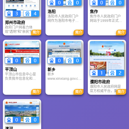
走”发展战略，力争到
政务建设的重要组成
本世纪中叶建成世界
部分，是政府面向社
洛阳
焦作
一流综合性研究型大
会的窗口，是公众与
洛阳市人民政府门户
焦作市人民政府门户
学。悠久历史铸就郑
政府交流互动的渠
网作为洛阳市电子政
网站于1999年正式开
大特色文化。
道，对于促进政务公
郑州市政府
务（网上行政）建设
通，之后进行了多次
开、推进依法行政、
政府门户网着力体
的重要组成部分，是
改版。目前焦作市人
接受公众监督、改进
现"透明"和"亲民"特
简介
简介
简介
政府信息公开的法定
民政府网站是焦作市
行政管理、全面履行
色：信息公开--为您第
载体，是政府面向社
人民政府在国际互联
政府职能具有重要意
一时间发布政府重大
会服务的平台，是公
网上建立的政府综合
义。
决策和市政府规章、
众与政府交流互动的
门户网站，是焦作市
规范性文件及权威信
桥梁，是宣传洛阳的
各部门在互联网上发
息；网上办事--为市
主要窗口，对于促进
布政务信息，向市民
民、企业提供办事指
政府信息公开、推进
提供相关服务信息的
南和相关信息查询等
依法行政、接受公众
总平台，是与公众联
一体化服务；
监督、改进行政管
络和交流的总窗口。
平顶山
新乡
理、全面履行政府职
平顶山市信息中心是
新乡
能和建设阳光政府具
负责我市信息化和电
www.xinxiang.gov.cn
有重要意义。
濮阳市政府
子政务建设的政府职
市位于河南省北部，
濮阳市人民政府网是
能部门。其主要职责
北依太行，南临黄
官方权威平台，集政
是：负责建设、管理
河，紧邻省会郑州，
简介
简介
简介
务公开、政务服务、
市政府网站；了解全
是中原城市群及“十字”
政民互动于一体。提
市经济运行状况和信
核心区重要城市之
供社保医保、企业开
息需求，组织、协调
一。新乡是中华民族
办等高频事项办理及
市直有关委办局、县
古代文明发祥地之
政策解读，是市民获
（市）区政府、优势
一，隋开皇六年始置
取权威信息、办事咨
企业和重点项目的经
新乡县，至今已有
询、参与社会治理的
济信息的上网；负责
1400多年历史。对外
“一站式”数字窗口。
采集、筛选国内外有
开放成效显著。先后
漯河