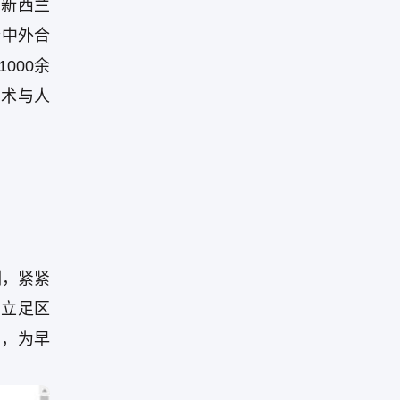
、新西兰
个中外合
000余
艺术与人
训，紧紧
，立足区
力，为早