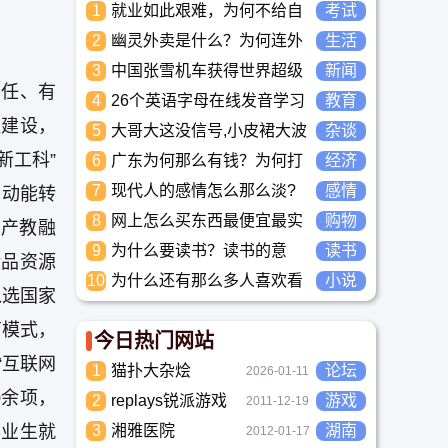
1
就业如此艰难，为何不给自
考试
己学习考试充电，学一技之
2
幽灵外卖是什么？为何连外
生活
长，胜过万贯家财
卖骑手都看不下去要举报？
3
中国张雪机车获得世界超级
新闻
责任、有
摩托车锦标赛冠军
4
26个英语字母在线发音学习
教育
_儿童英语启蒙大全
队建设，
5
大哥大这没信号,小皮裙大波
杂谈
浪，梁朝伟这是什么歌曲？
新工科”
6
广东为何那么有钱？为何打
经济
工都到广东去，广东连续37
7
现代人的感情怎么那么淡?
感情
旧动能转
年全国各省GDP第一。
未来又应该如何面对这人情
8
网上怎么买东西最便宜最实
购物
（产教融
淡如水的局面呢
惠?
9
为什么要读书？读书的意
读书
精品资源
义？怎么教育孩子读书？
10
为什么还有那么多人喜欢看
小说
入选国家
小说？小说到底有什么魅力
长盛不衰？
育模式，
今日热门网站
“互联网
1
猫扑大杂烩
论坛
2026-01-11
0余项，
2
replays锐派游戏
游戏
2011-12-19
毕业生就
3
湘雅医院
湖南
2012-01-17