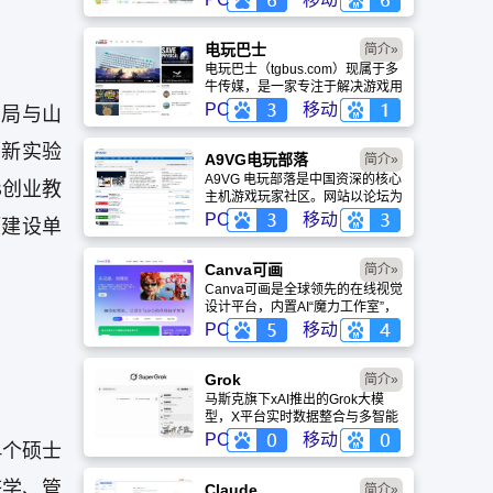
略、评测及视频等内容，是国内较
早一批专注于移动游戏领域的垂直
媒体。
电玩巴士
简介»
电玩巴士（tgbus.com）现属于多
牛传媒，是一家专注于解决游戏用
户需求的综合性游戏门户网站，电
PC
移动
业局与山
玩巴士是一个全面的综合性游戏门
户，专注于为全球玩家提供主机、
创新实验
PC及移动端游戏的全方位资讯。
A9VG电玩部落
简介»
A9VG 电玩部落是中国资深的核心
B创业教
主机游戏玩家社区。网站以论坛为
核心，提供全面的主机游戏资讯、
PC
移动
项建设单
攻略和资料库，覆盖
PlayStation、Xbox、Switch 等全
平台。凭借其深厚的历史积淀和活
Canva可画
简介»
跃的用户群体，A9VG 成为硬核玩
Canva可画是全球领先的在线视觉
家交流心得、分享攻略的首选平台
设计平台，内置AI“魔力工作室”，
之一。
提供海量正版模板与素材。无论是
PC
移动
自媒体封面、企业海报还是PPT，
零基础用户也能轻松实现专业级创
作，让设计触手可及。
Grok
简介»
马斯克旗下xAI推出的Grok大模
型，X平台实时数据整合与多智能
体协作的核心优势。针对其中文能
PC
移动
4个硕士
力、隐私安全及幻觉问题等高频疑
问进行客观解答，提供AI选型参
济学、管
考。
Claude
简介»