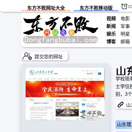
2
东方不败网址大全
东方不败移动版
视频
电影
新闻
军事
娱乐
明星
博客
邮箱
提交您的网址
山
学校现
士学位
别，3
法学、
山东
山东理