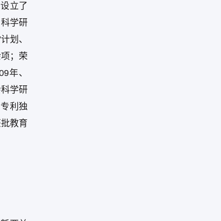
合设立了
的科学研
”计划、
余项；荣
09年、
会科学研
明专利独
获批教育