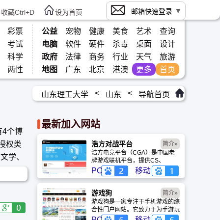
邮箱快速登录
收藏Ctrl+D
设为首页
彩票
公益
宠物
健康
美食
艺术
查询
考试
电脑
软件
硬件
杀毒
桌面
设计
科学
政府
法律
商务
行业
天气
旅游
两性
地图
广东
北京
港澳
更多
首页
<
<
山东理工大学
山东
导航首页
最新加入网站
有4个博
授权类
浩方对战平台
简介»
浩方电竞平台（CGA）是中国老
、文学、
牌游戏联机平台，提供CS、
War3、星际争霸等经典游戏的稳
PC
移动
定联机服务。重温DOTA1的激情
岁月，找回当年的战友。同时提供
最新CGA电竞赛事资讯及热门页
游戏狗
简介»
游入口，致敬中国电竞的黄金时
游戏狗是一家专注于手机游戏的综
代。
合性门户网站。它致力于为手游玩
家提供最新、最全的游戏资讯、攻
PC
移动