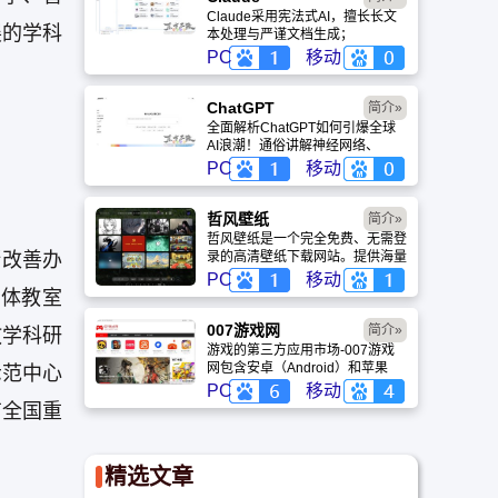
Claude采用宪法式AI，擅长长文
展的学科
本处理与严谨文档生成；
ChatGPT基于RLHF，在复杂推
PC
移动
理、代码与快速迭代上占优。两者
定位不同，各有千秋。
ChatGPT‌
简介»
全面解析ChatGPT如何引爆全球
AI浪潮！通俗讲解神经网络、
Transformer与RLHF核心技术，
PC
移动
带您轻松看懂大语言模型如何重塑
未来。
哲风壁纸
简介»
哲风壁纸是一个完全免费、无需登
断改善办
录的高清壁纸下载网站。提供海量
4K、8K超清电脑与手机壁纸，涵
PC
移动
盖动漫、风景、赛博朋克等多元风
媒体教室
格。支持动态壁纸与头像制作，国
内访问极速，是美化桌面的首选平
007游戏网
简介»
教学科研
台。
游戏的第三方应用市场-007游戏
网包含安卓（Android）和苹果
示范中心
（iOS）系统的手机应用、游戏以
PC
移动
及电脑软件的下载服务，还有精心
有全国重
推荐的应用排行榜,搭配极佳的下
载体验,致力于成为用户值得信赖
的应用商店。
精选文章