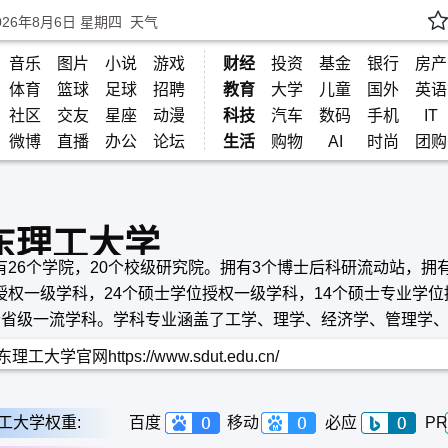
026年8月6日 星期四
天气
音乐
图片
小说
游戏
财经
投资
基金
银行
房产
体育
篮球
足球
招聘
教育
大学
儿童
国外
英语
社区
交友
星座
动漫
科技
汽车
数码
手机
IT
微博
直播
办公
论坛
生活
购物
AI
时尚
团购
东理工大学
有26个学院，20个校级研究院。拥有3个博士后科研流动站，拥
授权一级学科，24个硕士学位授权一级学科，14个硕士专业学位
个省级一流学科。学科专业涵盖了工学、理学、经济学、管理学
艺术学、历史学、教育学等9个学科门类
理工大学官网https://www.sdut.edu.cn/
工大学权重:
百度
移动
必应
PR