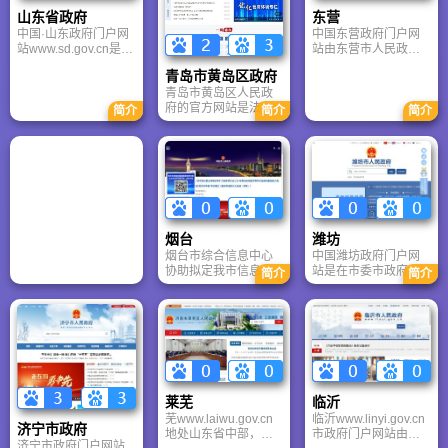
山东省政府
东营
中国·山东政府门户网
中国东营政府门户网
站www.sd.gov.cn是山
站由东营市人民政府
东省人民政府在互联
主办，该网站以政府
青岛市黄岛区政府
网上建立的政府门户
部门网站为依托，以
青岛市黄岛区人民政
网站，网站于2005年
用户为中心，以需求
府的官方网站是法定
12月28日开通试运
为导向，以服务为宗
简介
简介
简介
行政区门户，也是国
行，2006年4月28日
旨，通过广泛深入地
家级新区窗口，内容
正式运行。网站主要
组织政府系统的信息
权威、服务全面、更
侧重于公开政府信
资源上网，逐步将政
新及时，是了解和办
息、提供办事服务、
府网站建设成为电子
事于这片2129平方公
开展互动交流，现有
政务的载体，成为政
里热土的首选平台。
关于山东、政府机
府和公众、企业联系
构、信息公开、办事
的桥梁，成为政务信
服务、互动交流等一
息公开的主渠道，有
烟台
潍坊
级栏目。
力地促进了东营市建
烟台市综合信息中心
中国潍坊政府门户网
设阳光政府、服务政
协助拟定我市信息安
站是在市委市政府的
简介
简介
府、法治政府、责任
全解决方案，包括安
领导下，以政务服务
政府的进程。
全管理技术方案、安
为主，多角度对社会
全评估办法、安全责
公众提供快捷、便
任认定、安全管理员
利、周到的规范性、
培训等。 配合专家委
权威性公共服务的互
审核全市信息化建设
联网站。它链接导航
项目技术方案，拟定
了潍坊市委、市人
政府类信息化建设项
大、市政府、市政
莱芜
临沂
目的技术方案，研究
协、市纪委五大班子
芜www.laiwu.gov.cn
临沂www.linyi.gov.cn
跨部门信息交换平台
网站及市直各部门、
济宁市政府
地处山东省中部，辖
市政府门户网站由临
的技术解决方案及我
各县市区网站，形成
济宁市政府门户网站