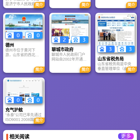
莱城、钢城两个区和
沂市政府办公室电子
市利用信息技术改造
了体系庞大的网站
是济宁市人民政府主
简介
简介
简介
三个省级开发区，总
政务中心制作维护。
传统产业的技术方
群，实现了信息资源
办的官方权威平台，
面积2246平方公里，
临沂是我市电子政务
案。
的共享和整合，是世
由市政府办公室具体
人口125万。莱芜古称
建设的重要组成部
界了解潍坊、潍坊走
承办。作为全市政务
嬴、牟，历来是兵家
分，是市政府及各部
向世界的重要窗口，
外网的核心门户，网
必争之地，春秋时期
门信息发布的总平
是政府和百姓沟通的
站坚持以用户需求为
在这里发生过“长勺之
台、对外宣传和为民
桥梁，在宣传推介潍
导向，深度融合政府
战”，解放战争时期华
服务的总窗口，对促
坊、促进政务公开、
信息资源，成功打造
东野战军曾在此发动
进政务公开，改进行
为民服务等方面发挥
了集“电子政务载体、
了著名的“莱芜战役”。
政管理，提高行政效
着不可替代的重要作
德州
政企民联系桥梁、政
莱芜境内资源富集，
能具有重要意义。网
用。
聊城市政府
德州市位于黄河下
务公开主渠道”于一体
尤以煤、铁储量丰
站突出临沂"历史文化
聊城市人民政府门户
游，山东省的西北
的综合性服务平台。
富，矿冶历史源远流
名城"、"山水生态
山东省税务局
网站自2002年开通以
部，是山东省的北大
通过持续推动政务信
长，曾是全国重要的
城"、"现代商贸城"的
山东省税务局是中央
来，已成为聊城市最
门。辖一区两市八县
息公开与在线服务优
冶铁中心。
城市定位，充分展示
垂直管理单位（由国
具权威的官方数字平
和两个经济开发区，
简介
简介
简介
化，该网站有力促进
临沂市最新的建设成
家税务总局直接领
台。作为市政府信息
总面积 1．03万平方
了济宁市“阳光政府、
就，及时发布政务信
导），成立时间是
发布的主阵地和政企
公里，人口560万。主
服务政府、法治政
息，为社会提供在线
2018年6月，在原山
民沟通的桥梁，网站
要特点：一是历史悠
府、责任政府”的建设
服务。
东省国家税务局和山
历经多次升级，形成
久。德州是龙山文化
进程，成为展现济宁
东省地方税务局基础
了“要闻动态、政务公
的发祥地之一，秦汉
形象、服务经济社会
上合并组建，隶属国
开、办事服务、政民
以来一直为历代郡、
发展的重要数字窗
家税务总局 + 山东省
互动、数据开放、走
州、府、县治所，明
口。
委省政府双重指导
进聊城”六大核心频
清时期是全国33个工
充气护舷
（以税务总局为主）
道。凭借“简明、实
商业大城市之一。京
“永泰”公司已率先通过
用、以人为本”的理
杭大运河穿境而过，
ISO9001:2008国际质
念，网站在信息公开
简介
是古时京城水路南下
量管理体系认证，产
透明化、网上办事集
的首道关口。
品得到中国船级社
群化、政民互动常态
(CCS)、挪威船级社
化及特色栏目品牌化
更多
相关阅读
(DNV)、德国劳式
方面取得了显著成