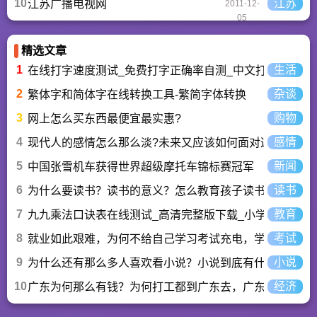
10
江苏
江苏广播电视网
2011-12-
05
精选文章
1
生活
在线打字速度测试_免费打字正确率自测_中文打字水平测
2
杂谈
繁体字和简体字在线转换工具-繁简字体转换
3
购物
网上怎么买东西最便宜最实惠?
4
感情
现代人的感情怎么那么淡?未来又应该如何面对这人情淡
5
新闻
中国张雪机车获得世界超级摩托车锦标赛冠军
6
读书
为什么要读书？读书的意义？怎么教育孩子读书？
7
教育
九九乘法口诀表在线测试_高清完整版下载_小学数学口算
8
考试
就业如此艰难，为何不给自己学习考试充电，学一技之长
9
小说
为什么还有那么多人喜欢看小说？小说到底有什么魅力长
10
经济
广东为何那么有钱？为何打工都到广东去，广东连续37年