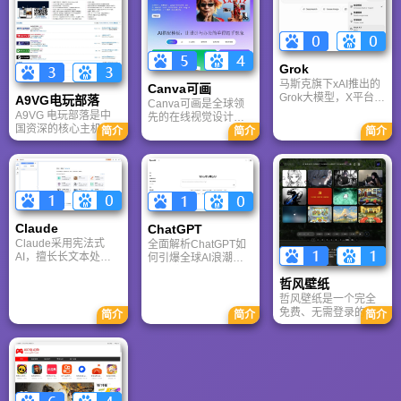
略、评测及视频等内
门户，专注于为全球
的激情岁月，找回当
容，是国内较早一批
玩家提供主机、PC及
年的战友。同时提供
专注于移动游戏领域
移动端游戏的全方位
最新CGA电竞赛事资
的垂直媒体。
资讯。
讯及热门页游入口，
致敬中国电竞的黄金
Grok
时代。
马斯克旗下xAI推出的
Canva可画
Grok大模型，X平台实
A9VG电玩部落
Canva可画是全球领
时数据整合与多智能
A9VG 电玩部落是中
先的在线视觉设计平
体协作的核心优势。
国资深的核心主机游
台，内置AI“魔力工作
简介
简介
简介
针对其中文能力、隐
戏玩家社区。网站以
室”，提供海量正版模
私安全及幻觉问题等
论坛为核心，提供全
板与素材。无论是自
高频疑问进行客观解
面的主机游戏资讯、
媒体封面、企业海报
答，提供AI选型参
攻略和资料库，覆盖
还是PPT，零基础用
考。
PlayStation、Xbox、
户也能轻松实现专业
Switch 等全平台。凭
级创作，让设计触手
借其深厚的历史积淀
可及。
Claude
ChatGPT‌
和活跃的用户群体，
Claude采用宪法式
全面解析ChatGPT如
A9VG 成为硬核玩家
AI，擅长长文本处理
何引爆全球AI浪潮！
交流心得、分享攻略
与严谨文档生成；
通俗讲解神经网络、
的首选平台之一。
哲风壁纸
ChatGPT基于RLHF，
Transformer与RLHF
在复杂推理、代码与
核心技术，带您轻松
哲风壁纸是一个完全
快速迭代上占优。两
看懂大语言模型如何
免费、无需登录的高
简介
简介
简介
者定位不同，各有千
重塑未来。
清壁纸下载网站。提
秋。
供海量4K、8K超清电
脑与手机壁纸，涵盖
动漫、风景、赛博朋
克等多元风格。支持
动态壁纸与头像制