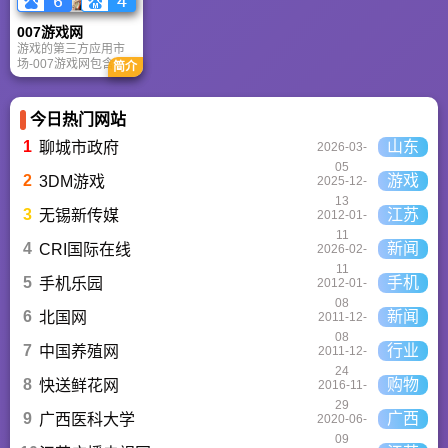
作，国内访问极速，
是美化桌面的首选平
007游戏网
台。
游戏的第三方应用市
场-007游戏网包含安
简介
卓（Android）和苹果
（iOS）系统的手机应
用、游戏以及电脑软
今日热门网站
件的下载服务，还有
精心推荐的应用排行
1
山东
聊城市政府
2026-03-
榜,搭配极佳的下载体
05
验,致力于成为用户值
2
游戏
3DM游戏
2025-12-
得信赖的应用商店。
13
3
江苏
无锡新传媒
2012-01-
11
4
新闻
CRI国际在线
2026-02-
11
5
手机
手机乐园
2012-01-
08
6
新闻
北国网
2011-12-
08
7
行业
中国养殖网
2011-12-
24
8
购物
快送鲜花网
2016-11-
29
9
广西
广西医科大学
2020-06-
09