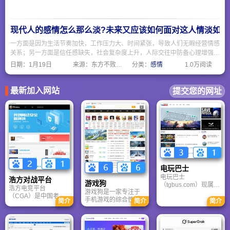
(GL)、美国船级社
效，屡获国家级和省
（ABS）质量认可。
级大奖。
同时，“永泰”产品质量
由中国人民保险公司
现代人的感情怎么那么淡?未来又应该如何面对这人情淡如水
(PICC)承保，做到让
客户永远放心。
一方面是因为生活节奏加快，工作压力大、时间紧张，导致人们无暇经营情感
关系；另一方面是信任感缺失，社会复杂度上升，人际交往中防备心理增强。
不要期待所有人都该对我深情，而要主动选择值得深耕的关系，其余则以礼相
日期：
1月19日
来源：东方不败网址大全
分类：
感情
1.0万阅读
待、轻拿轻放。
最新加入网站
提交您的网址
电玩巴士
电玩巴士
浩方对战平台
游戏狗
（tgbus.com）现属于
浩方电竞平台
游戏狗是一家专注于
多牛传媒，是一家专
（CGA）是中国老牌
手机游戏的综合性门
注于解决游戏用户需
简介
简介
简介
游戏联机平台，提供
户网站。它致力于为
求的综合性游戏门户
CS、War3、星际争霸
手游玩家提供最新、
网站，电玩巴士是一
等经典游戏的稳定联
最全的游戏资讯、攻
个全面的综合性游戏
机服务。重温DOTA1