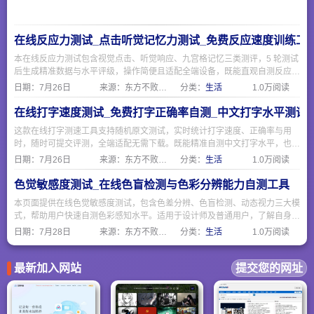
在线反应力测试_点击听觉记忆力测试_免费反应速度训练工
本在线反应力测试包含视觉点击、听觉响应、九宫格记忆三类测评，5 轮测试
后生成精准数据与水平评级，操作简便且适配全端设备，既能直观自测反应速
度与短时记忆能力，也可作为日常脑力训练工具，无需下载随时可测。
日期：
7月26日
来源：东方不败网址大全
分类：
生活
1.0万阅读
在线打字速度测试_免费打字正确率自测_中文打字水平测评
这款在线打字测速工具支持随机原文测试，实时统计打字速度、正确率与用
时，随时可提交评测，全端适配无需下载。既能精准自测中文打字水平，也可
作为日常输入训练工具，简单易用适合各类人群。
日期：
7月26日
来源：东方不败网址大全
分类：
生活
1.0万阅读
色觉敏感度测试_在线色盲检测与色彩分辨能力自测工具
本页面提供在线色觉敏感度测试，包含色差分辨、色盲检测、动态视力三大模
式，帮助用户快速自测色彩感知水平。适用于设计师及普通用户，了解自身色
觉状态，包含石原氏色盲检测图，保护视觉健康，测试结果仅供参考。
日期：
7月28日
来源：东方不败网址大全
分类：
生活
1.0万阅读
最新加入网站
提交您的网址