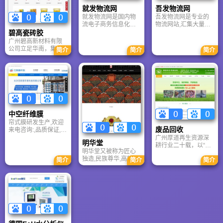
就发物流网
吾发物流网
就发物流网是国内物
吾发物流网是专业的
流电子商务信息化推
物流网站,汇集大量物
动者,提供物流信息
流信息、货运信息、
碧高瓷砖胶
物流公司、货运专
广州碧高新材料有限
线、货源车辆、快递
公司立足华南，集研
简介
简介
简介
搬家、货运代理等相
产销服务于一体，专
关物流信息。
攻铝模及装配式建筑
墙面空鼓、脱落等行
业痛点。公司引进美
德设备，融合欧日技
术，提供瓷砖背涂
胶、岩板胶、美缝剂
等全系列环保建材。
中空纤维膜
秉持“创新发展、质量
帘式膜研发生产,欢迎
至上”理念，碧高以卓
废品回收
来电咨询:,品质保证,价
越产品与专业服务，
格优惠,可提供整体解
广州厚道再生资源深
助力建筑行业实现更
明华堂
决方案,售后无忧
耕行业二十载，以“高
安全、更美观的品质
明华堂又被称为匠心
价、诚信、高效”树立
飞跃。
独造,民族尊华,高端汉
简介
简介
简介
回收标杆。公司专注
服第一品牌。明华堂
整厂打包与各类闲置
是中国的品牌。明华
设备处置，凭借高于
堂主营商品为汉服。
市场20%的报价和专
业拆除团队，迅速响
应珠三角客户需求。
从大型工厂拆迁到商
业设备更新，厚道资
源以绿色循环理念，