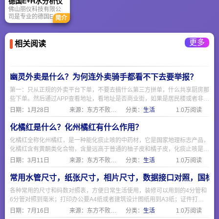
德国E+H水分析仪
为您提供省心、安
佛山丽仪科技有限公
全、增值的一站式资
司是专业的德国E+H
简介
产变现解决方案。
自动化仪器仪表，现
货供应商。
更多
相关阅读
幽灵外卖是什么？为何连外卖骑手都看不下去要举报？
第一：只从正规的外卖平台下单，不要去搞什么第三方拼单，什么共享厨房那
些下单。然后通过APP查看地址，看地址是否商业街，如果是居民楼或者非商
业区，那就要注意了。 第二：要求查看食品经营许可证，一般正规餐饮店都
日期：
1月28日
来源：东方不败网址大全
分类：
生活
1.0万阅读
会挂出来在网上，可以通过https://spjyxk.gsxt.gov.cn/ 这个地址把商家名称复
制粘贴进去查询是否有证。
化橘红是什么？化州橘红有什么作用？
化橘红全称化州橘红，是一种能化痰止咳的中药材，它是国家地理标志产品，
化橘红含有黄酮类化合物，含量远高于普通的柚子皮和橘子皮，化痰止咳是因
为有柚皮苷，化橘红制作主要分六步，采摘，清洗除肉和瓣，切造型，过热水
日期：
3月11日
来源：东方不败网址大全
分类：
生活
1.0万阅读
杀菌，烘干，陈化即可食用。
常用水管尺寸，纸张尺寸，相片尺寸，数据接口对照，国标
各种常用的尺寸和码数对照表，方便日常生活使用，装修可以用到的4分管和
6分管对照到毫米；打印办公要A4纸或者建筑设计图纸用到A3纸；证件打印
相片要1寸证件照；电脑和手机现在常用的USB和Type-C接口；海淘外贸需要
日期：
7月16日
来源：东方不败网址大全
分类：
生活
1.0万阅读
注意衣服鞋子的欧码美码和国际码与国标。