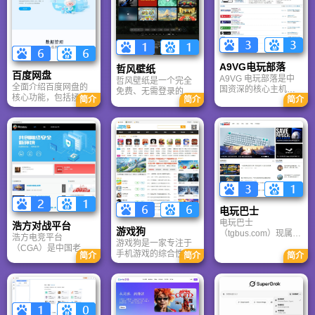
A9VG电玩部落
哲风壁纸
百度网盘
A9VG 电玩部落是中
哲风壁纸是一个完全
全面介绍百度网盘的
国资深的核心主机游
免费、无需登录的高
核心功能，包括拯救
简介
简介
简介
戏玩家社区。网站以
清壁纸下载网站。提
手机内存、在线看视
论坛为核心，提供全
供海量4K、8K超清电
频、AI智能做笔记与
面的主机游戏资讯、
脑与手机壁纸，涵盖
总结长文。详细解答
攻略和资料库，覆盖
动漫、风景、赛博朋
数据安全性及服务器
PlayStation、Xbox、
克等多元风格。支持
备份机制，带你了解
Switch 等全平台。凭
动态壁纸与头像制
GenFlow AI智能体如
借其深厚的历史积淀
作，国内访问极速，
何帮你高效办公与学
和活跃的用户群体，
是美化桌面的首选平
习。
A9VG 成为硬核玩家
台。
交流心得、分享攻略
的首选平台之一。
电玩巴士
电玩巴士
浩方对战平台
游戏狗
（tgbus.com）现属于
浩方电竞平台
游戏狗是一家专注于
多牛传媒，是一家专
（CGA）是中国老牌
手机游戏的综合性门
注于解决游戏用户需
简介
简介
简介
游戏联机平台，提供
户网站。它致力于为
求的综合性游戏门户
CS、War3、星际争霸
手游玩家提供最新、
网站，电玩巴士是一
等经典游戏的稳定联
最全的游戏资讯、攻
个全面的综合性游戏
机服务。重温DOTA1
略、评测及视频等内
门户，专注于为全球
的激情岁月，找回当
容，是国内较早一批
玩家提供主机、PC及
年的战友。同时提供