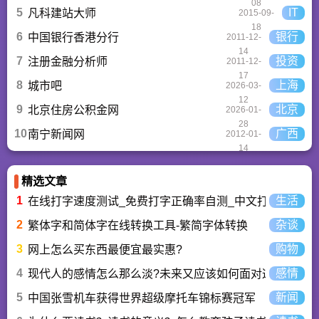
08
5
IT
凡科建站大师
2015-09-
18
6
银行
中国银行香港分行
2011-12-
14
7
投资
注册金融分析师
2011-12-
17
8
上海
城市吧
2026-03-
12
9
北京
北京住房公积金网
2026-01-
28
10
广西
南宁新闻网
2012-01-
14
精选文章
1
生活
在线打字速度测试_免费打字正确率自测_中文打字水平测
2
杂谈
繁体字和简体字在线转换工具-繁简字体转换
3
购物
网上怎么买东西最便宜最实惠?
4
感情
现代人的感情怎么那么淡?未来又应该如何面对这人情淡
5
新闻
中国张雪机车获得世界超级摩托车锦标赛冠军