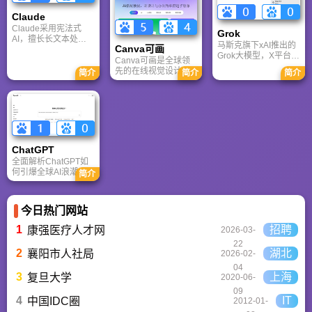
专注于移动游戏领域
移动端游戏的全方位
最新CGA电竞赛事资
的垂直媒体。
资讯。
Claude
讯及热门页游入口，
致敬中国电竞的黄金
Claude采用宪法式
Grok
时代。
AI，擅长长文本处理
马斯克旗下xAI推出的
Canva可画
与严谨文档生成；
Grok大模型，X平台实
ChatGPT基于RLHF，
Canva可画是全球领
时数据整合与多智能
在复杂推理、代码与
先的在线视觉设计平
简介
简介
简介
体协作的核心优势。
快速迭代上占优。两
台，内置AI“魔力工作
针对其中文能力、隐
者定位不同，各有千
室”，提供海量正版模
私安全及幻觉问题等
秋。
板与素材。无论是自
高频疑问进行客观解
媒体封面、企业海报
答，提供AI选型参
还是PPT，零基础用
考。
户也能轻松实现专业
级创作，让设计触手
ChatGPT‌
可及。
全面解析ChatGPT如
何引爆全球AI浪潮！
简介
通俗讲解神经网络、
Transformer与RLHF
核心技术，带您轻松
今日热门网站
看懂大语言模型如何
重塑未来。
1
招聘
康强医疗人才网
2026-03-
22
2
湖北
襄阳市人社局
2026-02-
04
3
上海
复旦大学
2020-06-
09
4
IT
中国IDC圈
2012-01-