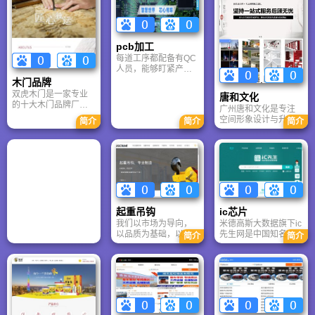
pcb加工
每道工序都配备有QC
人员，能够盯紧产品
质量。博远PCBA加工
木门品牌
厂：从资料设计到成
双虎木门是一家专业
唐和文化
品复制全由我司自主
的十大木门品牌厂家,
广州唐和文化是专注
完成，因而产品的质
专业前卫的设计理念
空间形象设计与升级
量能够得到更有效的
简介
简介
简介
引领中国木门消费潮
的文化美学机构，集
控制。
流
策划、设计、施工于
一体。公司拥有4A背
景设计团队，深耕行
业十余年，服务越
秀、富力等1000+客
户。主营企业文化
墙、党建展示、办公
起重吊钩
ic芯片
空间建设等业务，坚
我们以市场为导向，
米德高斯大数据旗下ic
持“好形象就是竞争
以品质为基础，以透
先生网是中国知名的
力”，以匠心打造有内
简介
简介
明的价格和良好的服
电子元器件采购平
涵、有记忆标签的空
务推进顾客成功为目
台，商城所售原装元
间精品，赋能企业品
标。目前为止，我们
器件主要有电阻、电
牌增值。
已经全球50多个国
容、ic芯片、半导体等
家，出口过产品。