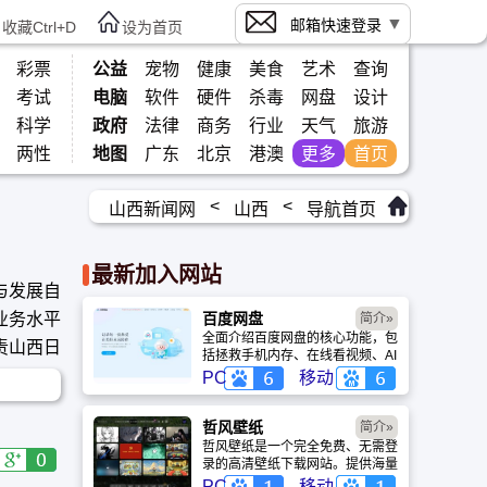
邮箱快速登录
收藏Ctrl+D
设为首页
彩票
公益
宠物
健康
美食
艺术
查询
考试
电脑
软件
硬件
杀毒
网盘
设计
科学
政府
法律
商务
行业
天气
旅游
两性
地图
广东
北京
港澳
更多
首页
<
<
山西新闻网
山西
导航首页
最新加入网站
与发展自
业务水平
百度网盘
简介»
全面介绍百度网盘的核心功能，包
责山西日
括拯救手机内存、在线看视频、AI
智能做笔记与总结长文。详细解答
息资源进
PC
移动
数据安全性及服务器备份机制，带
你了解GenFlow AI智能体如何帮
你高效办公与学习。
哲风壁纸
简介»
哲风壁纸是一个完全免费、无需登
录的高清壁纸下载网站。提供海量
4K、8K超清电脑与手机壁纸，涵
PC
移动