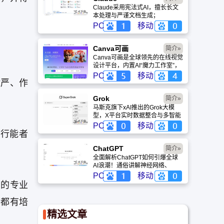
Claude采用宪法式AI，擅长长文
本处理与严谨文档生成；
ChatGPT基于RLHF，在复杂推
PC
移动
理、代码与快速迭代上占优。两者
定位不同，各有千秋。
Canva可画
简介»
Canva可画是全球领先的在线视觉
设计平台，内置AI“魔力工作室”，
提供海量正版模板与素材。无论是
PC
移动
律严、作
自媒体封面、企业海报还是PPT，
零基础用户也能轻松实现专业级创
作，让设计触手可及。
Grok
简介»
马斯克旗下xAI推出的Grok大模
型，X平台实时数据整合与多智能
体协作的核心优势。针对其中文能
PC
移动
力、隐私安全及幻觉问题等高频疑
行能者
问进行客观解答，提供AI选型参
考。
ChatGPT‌
简介»
全面解析ChatGPT如何引爆全球
AI浪潮！通俗讲解神经网络、
Transformer与RLHF核心技术，
PC
移动
带您轻松看懂大语言模型如何重塑
员的专业
未来。
年都有培
精选文章