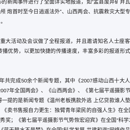
心的新闻事件进行了全面详实地报道，如“盂县废弃矿井
头颅 炮首时至今日逍遥法外”、山西两会、抗震救灾大型
用。
多次重大活动及会议做了全程报道，并且邀请知名人士座
传播优势，以更加快捷的传播速度，丰富多彩的报道形
年共完成50余个新闻专题，其中《2007感动山西十大
2007年全国两会》、《山西两会》、《第七届平遥摄影
得一提的是新闻专题《温州老板携款外逃 上亿贷款谁人
；《卖书售报自力更生：独臂青年梁民的自强人生》在全
优秀奖；《第七届平遥摄影节气势恢宏迎宾》在全国“科学