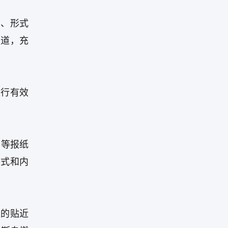
富、形式
报道，充
进行有效
》等报纸
形式和内
入的贴近