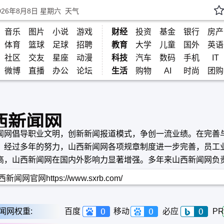
026年8月8日 星期六
天气
音乐
图片
小说
游戏
财经
投资
基金
银行
房产
体育
篮球
足球
招聘
教育
大学
儿童
国外
英语
社区
交友
星座
动漫
科技
汽车
数码
手机
IT
微博
直播
办公
论坛
生活
购物
AI
时尚
团购
西新闻网
闻网倡导职业文明，创新新闻报道模式，争创一流业绩。在完善
，经过多年的努力，山西新闻网各项规章制度进一步完善，员工
高，山西新闻网在国内外影响力显著增强。多年来山西新闻网负
集团十一份纸质媒体的电子版转换，将传统媒体的各类新闻、信
新闻网官网https://www.sxrb.com/
整合并进行深度、集中报道。
闻网权重:
百度
移动
必应
PR