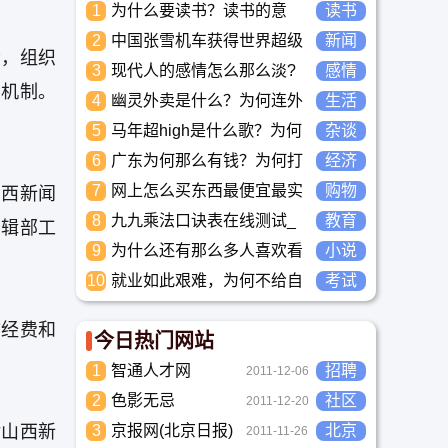
1
为什么要读书？读书的意
读书
义？怎么教育孩子读书？
2
中国张雪机车获得世界超级
新闻
会，组织
摩托车锦标赛冠军
3
现代人的感情怎么那么淡?
感情
训机制。
未来又应该如何面对这人情
4
幽灵外卖是什么？为何连外
生活
淡如水的局面呢
卖骑手都看不下去要举报？
5
马年超high是什么歌？为何
杂谈
两广人听到那么搞笑？马超
6
广东为何那么有钱？为何打
经济
high到底是什么意思？
工都到广东去，广东连续37
7
网上怎么买东西最便宜最实
购物
山西新闻
年全国各省GDP第一。
惠?
8
九九乘法口诀表在线测试_
教育
编辑部工
高清完整版下载_小学数学
9
为什么还有那么多人喜欢看
小说
口算练习
小说？小说到底有什么魅力
10
就业如此艰难，为何不给自
考试
长盛不衰？
己学习考试充电，学一技之
长，胜过万贯家财
访经费和
今日热门网站
1
智通人才网
招聘
2011-12-06
2
色影无忌
社区
2011-12-20
对山西新
3
京报网(北京日报)
北京
2011-11-26