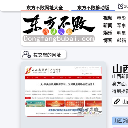
2
东方不败网址大全
东方不败移动版
视频
电影
新闻
军事
娱乐
明星
博客
邮箱
提交您的网址
山
山西新
身方面
得到提
报报业
山西
行有效
山西新