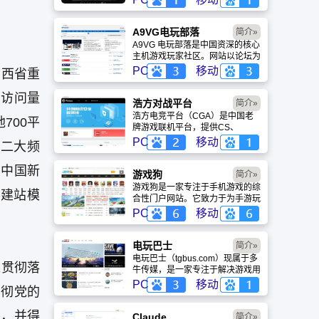
盖动漫、风景、赛博朋克等多元风
格。支持动态壁纸与头像制作，国
内访问极速，是美化桌面的首选平
A9VG电玩部落
简介»
台。
A9VG 电玩部落是中国资深的核心
主机游戏玩家社区。网站以论坛为
核心，提供全面的主机游戏资讯、
PC
移动
山西省重
攻略和资料库，覆盖
PlayStation、Xbox、Switch 等全
、访问量
平台。凭借其深厚的历史积淀和活
浩方对战平台
简介»
跃的用户群体，A9VG 成为硬核玩
浩方电竞平台（CGA）是中国老
700平
家交流心得、分享攻略的首选平台
牌游戏联机平台，提供CS、
之一。
War3、星际争霸等经典游戏的稳
PC
移动
十二大频
定联机服务。重温DOTA1的激情
岁月，找回当年的战友。同时提供
获中国新
最新CGA电竞赛事资讯及热门页
游戏狗
简介»
游入口，致敬中国电竞的黄金时
游戏狗是一家专注于手机游戏的综
建站模
代。
合性门户网站。它致力于为手游玩
家提供最新、最全的游戏资讯、攻
PC
移动
略、评测及视频等内容，是国内较
早一批专注于移动游戏领域的垂直
媒体。
电玩巴士
简介»
电玩巴士（tgbus.com）现属于多
入贯彻落
牛传媒，是一家专注于解决游戏用
户需求的综合性游戏门户网站，电
PC
移动
贯彻党的
玩巴士是一个全面的综合性游戏门
户，专注于为全球玩家提供主机、
象，并得
PC及移动端游戏的全方位资讯。
Claude
简介»