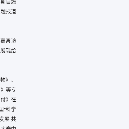
瓦斯自燃
专题报道
客嘉宾访
式展现给
人物》、
节》等专
垫付》在
国“科学
发展 共