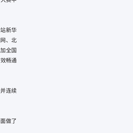
品大赛中
。
网站新华
龙网、北
参加全国
有效畅通
，并连续
方面做了