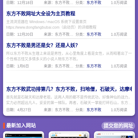
是为爱痴狂的凡人。正如一句话所说：“他不是反派，他是照出所有人欲望与
日期：
12月18日
来源：东方不败网址大全
分类：
东方不败
1.0万阅读
恐惧的一面镜子。”
东方不败网址大全设为主页教程
主流浏览器在 Windows / macOS 系统下设置首页
https://www.dongfangbubai.com（启动页）的详细教程
日期：
12月20日
来源：东方不败网址大全
分类：
东方不败
1.0万阅读
东方不败是男还是女？还是人妖？
所以东方不败从生理上来说是男性，从心里角度上看是女性，从而昭著出了一
个性格古怪又多情多义的小说人物东方不败。
日期：
1月6日
来源：东方不败网址大全
分类：
东方不败
1.0万阅读
东方不败武功排第几？东方不败，扫地僧，石破天，达摩老
首先就是石破天和达摩老祖，这两人用的都不是传统武功，好像神仙的战力，
实力必然超远凡人，妥妥的第一梯队。再者，石破天一掌能打碎石山，东方不
败的绣花针显的不够看，而且石破天的防御力也是天花板级别的。然后我们看
日期：
4月27日
来源：东方不败网址大全
分类：
东方不败
1.0万阅读
看独孤求败和东方不败谁厉害，独孤求败能自创武功独孤九剑，东方不败只能
获取前朝太监的葵花宝典，所以，还是独孤求败略胜一筹。扫地僧虽然强，但
毕竟是凡夫俗子，比不上以上那些开挂的高手。
最新加入网站
提交您的网址