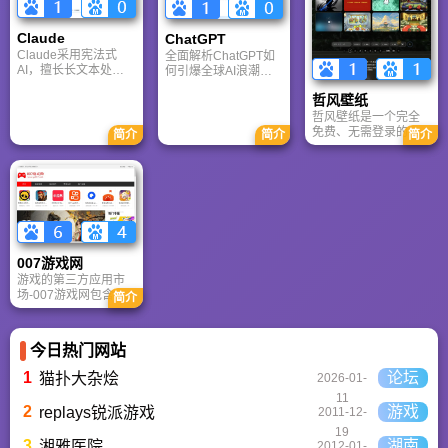
PlayStation、Xbox、
户也能轻松实现专业
Switch 等全平台。凭
级创作，让设计触手
借其深厚的历史积淀
可及。
Claude
ChatGPT‌
和活跃的用户群体，
Claude采用宪法式
全面解析ChatGPT如
A9VG 成为硬核玩家
AI，擅长长文本处理
何引爆全球AI浪潮！
交流心得、分享攻略
与严谨文档生成；
通俗讲解神经网络、
的首选平台之一。
哲风壁纸
ChatGPT基于RLHF，
Transformer与RLHF
在复杂推理、代码与
核心技术，带您轻松
哲风壁纸是一个完全
快速迭代上占优。两
看懂大语言模型如何
免费、无需登录的高
简介
简介
简介
者定位不同，各有千
重塑未来。
清壁纸下载网站。提
秋。
供海量4K、8K超清电
脑与手机壁纸，涵盖
动漫、风景、赛博朋
克等多元风格。支持
动态壁纸与头像制
作，国内访问极速，
是美化桌面的首选平
007游戏网
台。
游戏的第三方应用市
场-007游戏网包含安
简介
卓（Android）和苹果
（iOS）系统的手机应
用、游戏以及电脑软
今日热门网站
件的下载服务，还有
精心推荐的应用排行
1
论坛
猫扑大杂烩
2026-01-
榜,搭配极佳的下载体
11
验,致力于成为用户值
2
游戏
replays锐派游戏
2011-12-
得信赖的应用商店。
19
3
湖南
湘雅医院
2012-01-