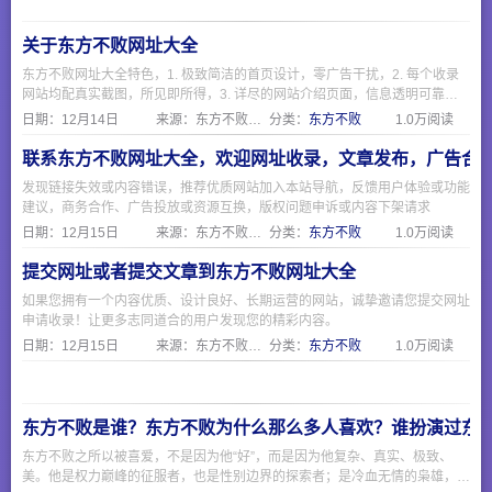
口。黄冈在线开辟了
丰富的频道和子频
道，内容丰富多彩，
关于东方不败网址大全
为政府机关、企事业
单位和个人提供多种
东方不败网址大全特色，1. 极致简洁的首页设计，零广告干扰，2. 每个收录
信息服务。 鹏程科技
网站均配真实截图，所见即所得，3. 详尽的网站介绍页面，信息透明可靠，
有限公司和城市中国
4. 严格人工审核机制，确保收录质量，5. 专注便民服务，覆盖生活全场景
日期：
12月14日
来源：东方不败网址大全
分类：
东方不败
1.0万阅读
的强强联合，各兄弟
城市互相支持，共同
打造您可信赖的黄冈
联系东方不败网址大全，欢迎网址收录，文章发布，广告合
在线！
发现链接失效或内容错误，推荐优质网站加入本站导航，反馈用户体验或功能
建议，商务合作、广告投放或资源互换，版权问题申诉或内容下架请求
日期：
12月15日
来源：东方不败网址大全
分类：
东方不败
1.0万阅读
提交网址或者提交文章到东方不败网址大全
如果您拥有一个内容优质、设计良好、长期运营的网站，诚挚邀请您提交网址
申请收录！让更多志同道合的用户发现您的精彩内容。
日期：
12月15日
来源：东方不败网址大全
分类：
东方不败
1.0万阅读
东方不败是谁？东方不败为什么那么多人喜欢？谁扮演过东
东方不败之所以被喜爱，不是因为他“好”，而是因为他复杂、真实、极致、
美。他是权力巅峰的征服者，也是性别边界的探索者；是冷血无情的枭雄，也