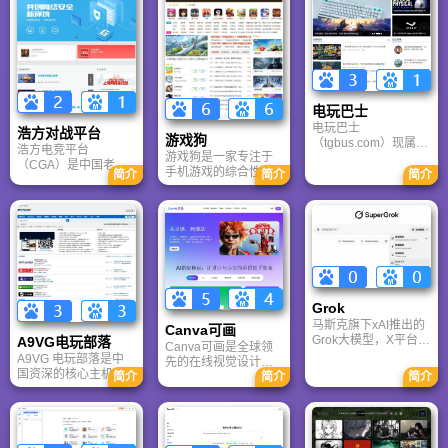
电玩巴士
电玩巴士
浩方对战平台
游戏狗
（tgbus.com）现属于
浩方电竞平台
游戏狗是一家专注于
多牛传媒，是一家专
（CGA）是中国老牌
手机游戏的综合性门
注于解决游戏用户需
简介
简介
简介
游戏联机平台，提供
户网站。它致力于为
求的综合性游戏门户
CS、War3、星际争霸
手游玩家提供最新、
网站，电玩巴士是一
等经典游戏的稳定联
最全的游戏资讯、攻
个全面的综合性游戏
机服务。重温DOTA1
略、评测及视频等内
门户，专注于为全球
的激情岁月，找回当
容，是国内较早一批
玩家提供主机、PC及
年的战友。同时提供
专注于移动游戏领域
移动端游戏的全方位
最新CGA电竞赛事资
的垂直媒体。
资讯。
讯及热门页游入口，
致敬中国电竞的黄金
Grok
时代。
马斯克旗下xAI推出的
Canva可画
Grok大模型，X平台实
A9VG电玩部落
Canva可画是全球领
时数据整合与多智能
A9VG 电玩部落是中
先的在线视觉设计平
体协作的核心优势。
国资深的核心主机游
台，内置AI“魔力工作
简介
简介
简介
针对其中文能力、隐
戏玩家社区。网站以
室”，提供海量正版模
私安全及幻觉问题等
论坛为核心，提供全
板与素材。无论是自
高频疑问进行客观解
面的主机游戏资讯、
媒体封面、企业海报
答，提供AI选型参
攻略和资料库，覆盖
还是PPT，零基础用
考。