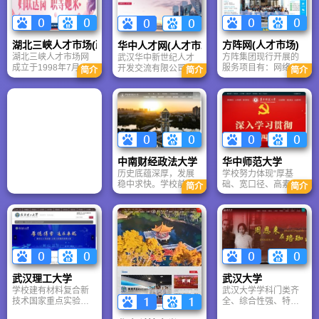
湖北三峡人才市场(政府)
方阵网(人才市场)
华中人才网(人才市场)
湖北三峡人才市场网
方阵集团现行开展的
武汉华中新世纪人才
成立于1998年7月，
服务项目有：网络招
开发交流有限公司
简介
简介
简介
是迄今为止三峡区域
聘、现场招聘、委托
（简称华中人才）成
规模最大、专业性最
招聘、网上求职、委
立于2003年，总部位
强、功能最齐全的区
托求职与兼职实习
于武汉国际会展中
域性网上人才市场，
（线上或线下供求对
心。公司经过多年的
同时也是宜昌市人才
接）、猎头、行政授
努力与发展，打造出
交流服务中心的门户
权劳动保障代理、人
了专业的人才服务品
网站，网站主要开展
力资源信息发布、就
牌，赢得了社会各界
人才网络服务、人才
业(技能)培训、劳务派
的广泛美誉，公司成
中南财经政法大学
华中师范大学
交流会、人才培训、
遣、人力资源外包、
立以来已成功举办各
历史底蕴深厚，发展
学校努力体现“厚基
人才派遣、委托招聘
人力资源管理咨询与
类大中型交流会近千
稳中求快。学校前身
础、宽口径、高素
等，并提供人事代
开发……等等。方阵
场，为百万人提供了
简介
简介
是1948年以邓小平为
质、创新型”的现代人
理、人事调动、职称
集团以保障人才供
就业机会，与数万家
第一书记的中共中央
才培养思想，通识教
评审、人事考试等相
给、满足人才需求为
企事业单位建立了业
中原局创建，并由第
育与专业教育相结合,
关政策的咨询。
宗旨，在全国范围内
务关系。
二书记陈毅担任筹备
学生全面发展和个性
积极开展跨区域人才
委员会主任的中原大
发展有机结合。学校
业务合作，并先后与
学。1953年，在全国
现有国家文理科基础
全国各地2万多家用人
高等院校调整中，以
学科人才培养和科学
单位建立了业务联
中原大学财经学院、
研究基地2个（历史
系，其岗位需求平均
武汉理工大学
武汉大学
政法学院为基础，荟
学、物理学），国家
每年都在10万个以
学校建有材料复合新
武汉大学学科门类齐
萃中南地区六省多所
级特色专业12个，湖
上。
技术国家重点实验
全、综合性强、特色
高等学校的财经、政
北省品牌专业17个
室、硅酸盐建筑材料
明显，涵盖了哲、
法系科，分别成立了