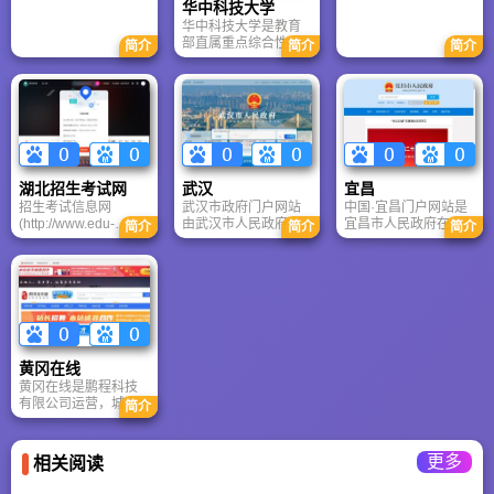
国家重点实验室、光
经、法、教育、文、
中南财经学院和中南
华中科技大学
纤传感技术国家工程
史、理、工、农、
政法学院。
华中科技大学是教育
实验室、国家水运安
医、管理、艺术等12
部直属重点综合性大
简介
简介
简介
全工程技术研究中心
个学科门类。学校设
学，国家"双一
等40个国家级和省部
有人文科学、社会科
流"、"985工程"、"211
级科研基地，建有内
学、理学、工学、信
工程"建设高校。学校
河智能航运交通运输
息科学和医学六大学
被誉为"森林式大学"，
部协同创新中心、汽
部34个学院（系）以
绿化覆盖率72%。拥
车零部件技术湖北省
及3所三级甲等附属医
有机械工程等4个A+学
协同创新中心
院。有123个本科专
科和武汉光电国家研
业。
究中心等国家级平
湖北招生考试网
武汉
宜昌
台，附属同济、协和
招生考试信息网
武汉市政府门户网站
中国·宜昌门户网站是
医院全国知名，正加
(http://www.edu-
由武汉市人民政府主
宜昌市人民政府在互
快建设中国特色世界
简介
简介
简介
hb.com/)武汉安众科
办，武汉市信息产业
联网上发布信息和提
一流大学。
技发展有限公司投资
办公室、武汉市信息
供在线服务的总平
承办的教育门户网
中心承办，赛迪顾问
台，是宜昌与公众联
站。 招生考试信息网
提供本门户网站的内
络和交流的总窗口。
自创立始，就以坚持
容规划和栏目设计，
中国·宜昌将以为民、
为考生和教育工作者
力龙数码提供技术支
便民、利民为宗旨，
提供权威、及时、全
持。逐步整合各政府
不断推出更多栏目，
面的招生考试信息而
部门和社会机构服务
提供便民服务，进一
黄冈在线
享誉业界。 此外招生
资源，使市政府门户
步拓展和完善网上办
黄冈在线是鹏程科技
考试信息网还是
网站成为公众获取公
事、互动交流等栏目
有限公司运营，城市
Google新闻源以及搜
共服务的一站式入
功能，敬请广大市民
简介
中国提供技术支持的
搜新闻源。
口，并以门户网站为
对“中国·宜昌”网站提
黄冈综合门户网站。
契机，促进政务公开
出宝贵意见和建议。
她既是本地公共信息
和全市电子政务发
更多
相关阅读
服务平台，又是本地
展。
网民了解世界的入