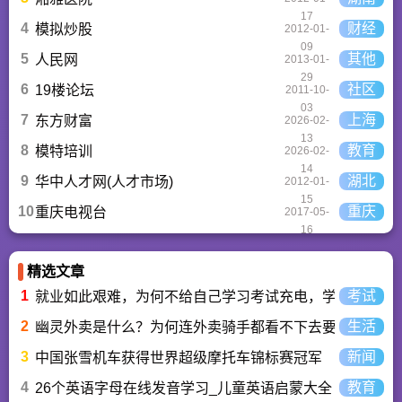
17
4
财经
模拟炒股
2012-01-
09
5
其他
人民网
2013-01-
29
6
社区
19楼论坛
2011-10-
03
7
上海
东方财富
2026-02-
13
8
教育
模特培训
2026-02-
14
9
湖北
华中人才网(人才市场)
2012-01-
15
10
重庆
重庆电视台
2017-05-
16
精选文章
1
考试
就业如此艰难，为何不给自己学习考试充电，学一技之长
2
生活
幽灵外卖是什么？为何连外卖骑手都看不下去要举报？
3
新闻
中国张雪机车获得世界超级摩托车锦标赛冠军
4
教育
26个英语字母在线发音学习_儿童英语启蒙大全